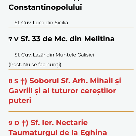
Constantinopolului
Sf. Cuv. Luca din Sicilia
Sf. 33 de Mc. din Melitina
7
V
Sf. Cuv. Lazăr din Muntele Galisiei
(Post. Nu se fac nunți)
†) Soborul Sf. Arh. Mihail și
8
S
Gavriil și al tuturor cereștilor
puteri
†) Sf. Ier. Nectarie
9
D
Taumaturgul de la Eghina