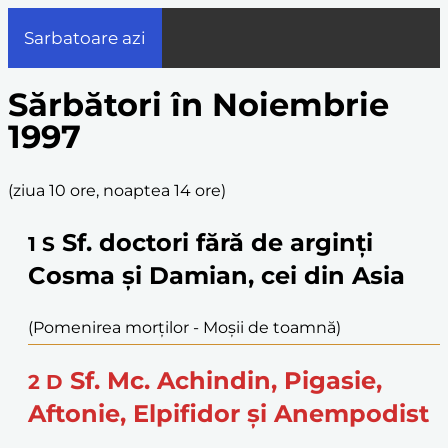
Sarbatoare azi
Sărbători în Noiembrie
1997
(
ziua 10 ore, noaptea 14 ore
)
Sf. doctori fără de arginți
1
S
Cosma și Damian, cei din Asia
(Pomenirea morților - Moşii de toamnă)
Sf. Mc. Achindin, Pigasie,
2
D
Aftonie, Elpifidor și Anempodist