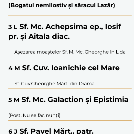
(Bogatul nemilostiv și săracul Lazăr)
Sf. Mc. Achepsima ep., Iosif
3
L
pr. și Aitala diac.
Așezarea moaștelor Sf. M. Mc. Gheorghe în Lida
Sf. Cuv. Ioanichie cel Mare
4
M
Sf. Cuv.Gheorghe Mărt. din Drama
Sf. Mc. Galaction și Epistimia
5
M
(Post. Nu se fac nunți)
Sf. Pavel Mărt., patr.
6
J