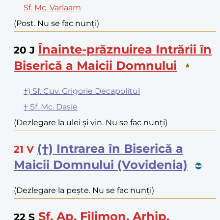
Sf. Mc. Varlaam
(Post. Nu se fac nunți)
Înainte-prăznuirea Intrării în
20
J
Biserică a Maicii Domnului
†) Sf. Cuv. Grigorie Decapolitul
† Sf. Mc. Dasie
(Dezlegare la ulei și vin. Nu se fac nunți)
(†) Intrarea în Biserică a
21
V
Maicii Domnului (Vovidenia)
(Dezlegare la pește. Nu se fac nunți)
Sf. Ap. Filimon, Arhip,
22
S