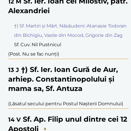
Sf. Ier. Ioan cel Milostiv, patr.
12
M
Alexandriei
†) Sf. Martiri și Mărt. Năsăudeni: Atanasie Todoran
din Bichigiu, Vasile din Mocod, Grigorie din Zag
Sf. Cuv. Nil Pustnicul
(Post. Nu se fac nunți)
†) Sf. Ier. Ioan Gură de Aur,
13
J
arhiep. Constantinopolului și
mama sa, Sf. Antuza
(Lăsatul secului pentru Postul Nașterii Domnului)
Sf. Ap. Filip unul dintre cei 12
14
V
Apostoli