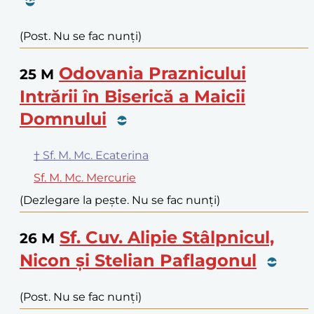
(Post. Nu se fac nunți)
Odovania Praznicului
25
M
Intrării în Biserică a Maicii
Domnului
† Sf. M. Mc. Ecaterina
Sf. M. Mc. Mercurie
(Dezlegare la pește. Nu se fac nunți)
Sf. Cuv. Alipie Stâlpnicul,
26
M
Nicon și Stelian Paflagonul
(Post. Nu se fac nunți)