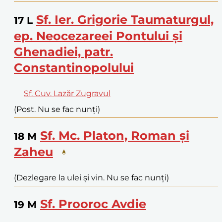
Sf. Ier. Grigorie Taumaturgul,
17
L
ep. Neocezareei Pontului și
Ghenadiei, patr.
Constantinopolului
Sf. Cuv. Lazăr Zugravul
(Post. Nu se fac nunți)
Sf. Mc. Platon, Roman și
18
M
Zaheu
(Dezlegare la ulei și vin. Nu se fac nunți)
Sf. Prooroc Avdie
19
M