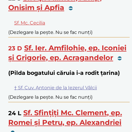
Onisim și Apfia
Sf. Mc. Cecilia
(Dezlegare la pește. Nu se fac nunți)
Sf. Ier. Amfilohie, ep. Iconiei
23
D
și Grigorie, ep. Acragandelor
(Pilda bogatului căruia i-a rodit țarina)
† Sf. Cuv. Antonie de la Iezerul Vâlcii
(Dezlegare la pește. Nu se fac nunți)
Sf. Sfințiți Mc. Clement, ep.
24
L
Romei și Petru, ep. Alexandriei