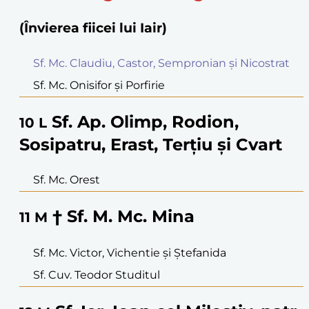
(Învierea fiicei lui Iair)
Sf. Mc. Claudiu, Castor, Sempronian și Nicostrat
Sf. Mc. Onisifor și Porfirie
Sf. Ap. Olimp, Rodion,
10
L
Sosipatru, Erast, Terțiu și Cvart
Sf. Mc. Orest
† Sf. M. Mc. Mina
11
M
Sf. Mc. Victor, Vichentie și Ștefanida
Sf. Cuv. Teodor Studitul