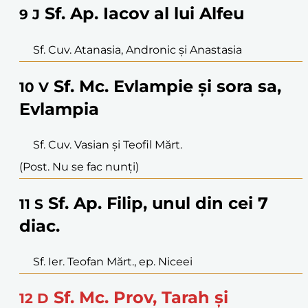
Sf. Ap. Iacov al lui Alfeu
9
J
Sf. Cuv. Atanasia, Andronic și Anastasia
Sf. Mc. Evlampie și sora sa,
10
V
Evlampia
Sf. Cuv. Vasian și Teofil Mărt.
(Post. Nu se fac nunți)
Sf. Ap. Filip, unul din cei 7
11
S
diac.
Sf. Ier. Teofan Mărt., ep. Niceei
Sf. Mc. Prov, Tarah și
12
D