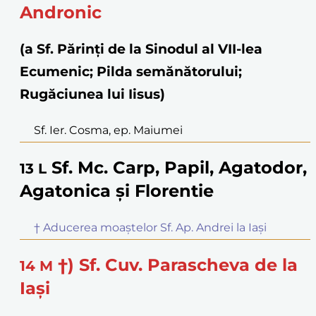
Andronic
(a Sf. Părinţi de la Sinodul al VII-lea
Ecumenic; Pilda semănătorului;
Rugăciunea lui Iisus)
Sf. Ier. Cosma, ep. Maiumei
Sf. Mc. Carp, Papil, Agatodor,
13
L
Agatonica și Florentie
† Aducerea moaștelor Sf. Ap. Andrei la Iași
†) Sf. Cuv. Parascheva de la
14
M
Iași