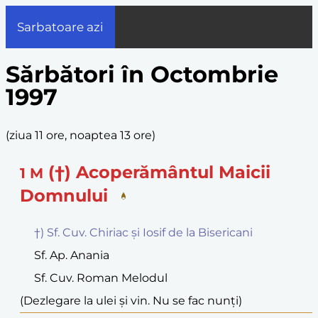
Sarbatoare azi
Sărbători în Octombrie
1997
(
ziua 11 ore, noaptea 13 ore
)
(†) Acoperământul Maicii
1
M
Domnului
†) Sf. Cuv. Chiriac și Iosif de la Bisericani
Sf. Ap. Anania
Sf. Cuv. Roman Melodul
(Dezlegare la ulei și vin. Nu se fac nunți)