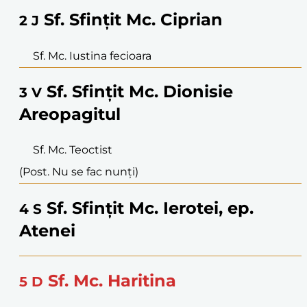
Sf. Sfințit Mc. Ciprian
2
J
Sf. Mc. Iustina fecioara
Sf. Sfințit Mc. Dionisie
3
V
Areopagitul
Sf. Mc. Teoctist
(Post. Nu se fac nunți)
Sf. Sfințit Mc. Ierotei, ep.
4
S
Atenei
Sf. Mc. Haritina
5
D