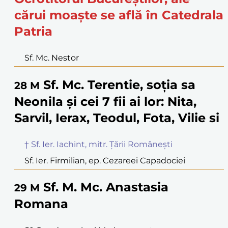
cărui moaște se află în Catedrala
Patria
Sf. Mc. Nestor
Sf. Mc. Terentie, soția sa
28
M
Neonila și cei 7 fii ai lor: Nita,
Sarvil, Ierax, Teodul, Fota, Vilie si
† Sf. Ier. Iachint, mitr. Țării Românești
Sf. Ier. Firmilian, ep. Cezareei Capadociei
Sf. M. Mc. Anastasia
29
M
Romana