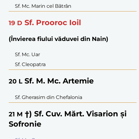
Sf. Mc. Marin cel Bătrân
Sf. Prooroc Ioil
19
D
(Învierea fiului văduvei din Nain)
Sf. Mc. Uar
Sf. Cleopatra
Sf. M. Mc. Artemie
20
L
Sf. Gherasim din Chefalonia
†) Sf. Cuv. Mărt. Visarion și
21
M
Sofronie