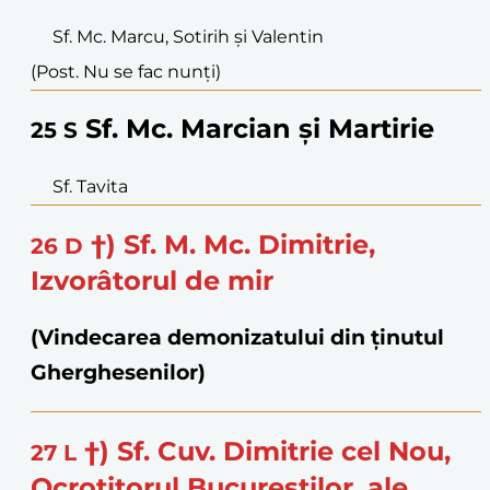
Sf. Mc. Marcu, Sotirih și Valentin
(Post. Nu se fac nunți)
Sf. Mc. Marcian și Martirie
25
S
Sf. Tavita
†) Sf. M. Mc. Dimitrie,
26
D
Izvorâtorul de mir
(Vindecarea demonizatului din ținutul
Gherghesenilor)
†) Sf. Cuv. Dimitrie cel Nou,
27
L
Ocrotitorul Bucureștilor, ale