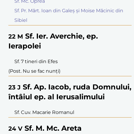
Sf. Mc. Oprea
Sf. Pr. Mărt. Ioan din Galeș și Moise Măcinic din
Sibiel
Sf. Ier. Averchie, ep.
22
M
Ierapolei
Sf. 7 tineri din Efes
(Post. Nu se fac nunți)
Sf. Ap. Iacob, ruda Domnului,
23
J
întâiul ep. al Ierusalimului
Sf. Cuv. Macarie Romanul
Sf. M. Mc. Areta
24
V