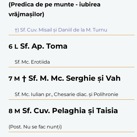
(Predica de pe munte - iubirea
vrăjmașilor)
†) Sf. Cuv. Misail și Daniil de la M. Turnu
Sf. Ap. Toma
6
L
Sf. Mc. Erotiida
† Sf. M. Mc. Serghie și Vah
7
M
Sf. Mc. Iulian pr., Chesarie diac. și Polihronie
Sf. Cuv. Pelaghia și Taisia
8
M
(Post. Nu se fac nunți)