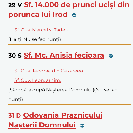
Sf. 14.000 de prunci uciși din
29
V
porunca lui Irod
Sf. Cuv. Marcel și Tadeu
(Harți. Nu se fac nunți)
Sf. Mc. Anisia fecioara
30
S
Sf. Cuv. Teodora din Cezareea
Sf. Cuv. Leon, arhim.
(Sâmbăta după Nașterea Domnului)
(Nu se fac
nunți)
Odovania Praznicului
31
D
Nașterii Domnului