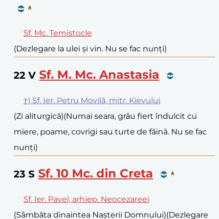
Sf. Mc. Temistocle
(Dezlegare la ulei și vin. Nu se fac nunți)
Sf. M. Mc. Anastasia
22
V
†) Sf. Ier. Petru Movilă, mitr. Kievului
(Zi aliturgică)
(Numai seara, grâu fiert îndulcit cu
miere, poame, covrigi sau turte de făină. Nu se fac
nunți)
Sf. 10 Mc. din Creta
23
S
Sf. Ier. Pavel, arhiep. Neocezareei
(Sâmbăta dinaintea Nașterii Domnului)
(Dezlegare