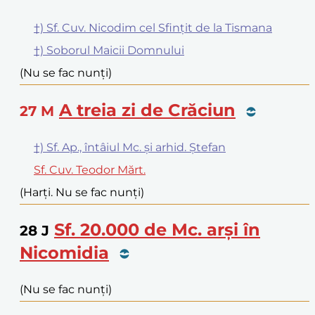
†) Sf. Cuv. Nicodim cel Sfințit de la Tismana
†) Soborul Maicii Domnului
(Nu se fac nunți)
A treia zi de Crăciun
27
M
†) Sf. Ap., întâiul Mc. și arhid. Ștefan
Sf. Cuv. Teodor Mărt.
(Harți. Nu se fac nunți)
Sf. 20.000 de Mc. arși în
28
J
Nicomidia
(Nu se fac nunți)