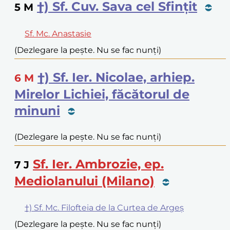
†) Sf. Cuv. Sava cel Sfințit
5
M
Sf. Mc. Anastasie
(Dezlegare la pește. Nu se fac nunți)
†) Sf. Ier. Nicolae, arhiep.
6
M
Mirelor Lichiei, făcătorul de
minuni
(Dezlegare la pește. Nu se fac nunți)
Sf. Ier. Ambrozie, ep.
7
J
Mediolanului (Milano)
†) Sf. Mc. Filofteia de la Curtea de Argeș
(Dezlegare la pește. Nu se fac nunți)