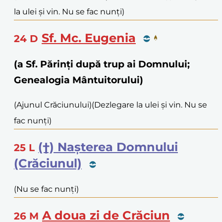
la ulei și vin. Nu se fac nunți)
Sf. Mc. Eugenia
24
D
(a Sf. Părinți după trup ai Domnului;
Genealogia Mântuitorului)
(Ajunul Crăciunului)
(Dezlegare la ulei și vin. Nu se
fac nunți)
(†) Nașterea Domnului
25
L
(Crăciunul)
(Nu se fac nunți)
A doua zi de Crăciun
26
M