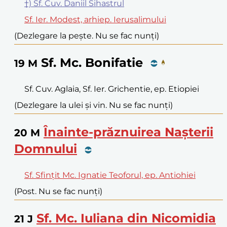
†) Sf. Cuv. Daniil Sihastrul
Sf. Ier. Modest, arhiep. Ierusalimului
(Dezlegare la pește. Nu se fac nunți)
Sf. Mc. Bonifatie
19
M
Sf. Cuv. Aglaia, Sf. Ier. Grichentie, ep. Etiopiei
(Dezlegare la ulei și vin. Nu se fac nunți)
Înainte-prăznuirea Nașterii
20
M
Domnului
Sf. Sfințit Mc. Ignatie Teoforul, ep. Antiohiei
(Post. Nu se fac nunți)
Sf. Mc. Iuliana din Nicomidia
21
J