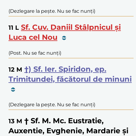
(Dezlegare la pește. Nu se fac nunți)
Sf. Cuv. Daniil Stâlpnicul și
11
L
Luca cel Nou
(Post. Nu se fac nunți)
†) Sf. Ier. Spiridon, ep.
12
M
Trimitundei, făcătorul de minuni
(Dezlegare la pește. Nu se fac nunți)
† Sf. M. Mc. Eustratie,
13
M
Auxentie, Evghenie, Mardarie și