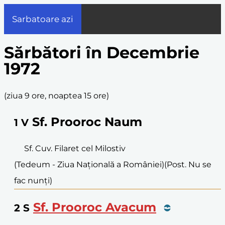
Sarbatoare azi
Sărbători în Decembrie
1972
(
ziua 9 ore, noaptea 15 ore
)
Sf. Prooroc Naum
1
V
Sf. Cuv. Filaret cel Milostiv
(Tedeum - Ziua Națională a României)
(Post. Nu se
fac nunți)
Sf. Prooroc Avacum
2
S