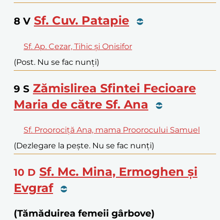
Sf. Cuv. Patapie
8
V
Sf. Ap. Cezar, Tihic și Onisifor
(Post. Nu se fac nunți)
Zămislirea Sfintei Fecioare
9
S
Maria de către Sf. Ana
Sf. Proorociță Ana, mama Proorocului Samuel
(Dezlegare la pește. Nu se fac nunți)
Sf. Mc. Mina, Ermoghen și
10
D
Evgraf
(Tămăduirea femeii gârbove)