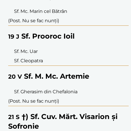
Sf. Mc. Marin cel Bătrân
(Post. Nu se fac nunți)
Sf. Prooroc Ioil
19
J
Sf. Mc. Uar
Sf. Cleopatra
Sf. M. Mc. Artemie
20
V
Sf. Gherasim din Chefalonia
(Post. Nu se fac nunți)
†) Sf. Cuv. Mărt. Visarion și
21
S
Sofronie