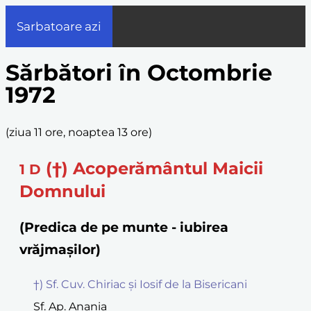
Sarbatoare azi
Sărbători în Octombrie
1972
(
ziua 11 ore, noaptea 13 ore
)
(†) Acoperământul Maicii
1
D
Domnului
(Predica de pe munte - iubirea
vrăjmașilor)
†) Sf. Cuv. Chiriac și Iosif de la Bisericani
Sf. Ap. Anania