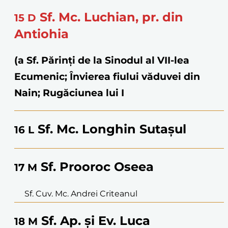
Sf. Mc. Luchian, pr. din
15
D
Antiohia
(a Sf. Părinţi de la Sinodul al VII-lea
Ecumenic; Învierea fiului văduvei din
Nain; Rugăciunea lui I
Sf. Mc. Longhin Sutașul
16
L
Sf. Prooroc Oseea
17
M
Sf. Cuv. Mc. Andrei Criteanul
Sf. Ap. și Ev. Luca
18
M