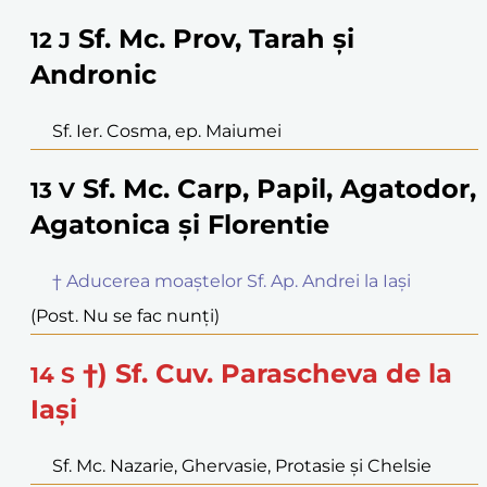
Sf. Mc. Prov, Tarah și
12
J
Andronic
Sf. Ier. Cosma, ep. Maiumei
Sf. Mc. Carp, Papil, Agatodor,
13
V
Agatonica și Florentie
† Aducerea moaștelor Sf. Ap. Andrei la Iași
(Post. Nu se fac nunți)
†) Sf. Cuv. Parascheva de la
14
S
Iași
Sf. Mc. Nazarie, Ghervasie, Protasie și Chelsie