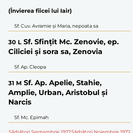
(Învierea fiicei lui Iair)
Sf. Cuv. Avramie și Maria, nepoata sa
Sf. Sfințit Mc. Zenovie, ep.
30
L
Ciliciei și sora sa, Zenovia
Sf. Ap. Cleopa
Sf. Ap. Apelie, Stahie,
31
M
Amplie, Urban, Aristobul și
Narcis
Sf. Mc. Epimah
Sărbători Septembrie 1972
Sărbători Noiembrie 1972