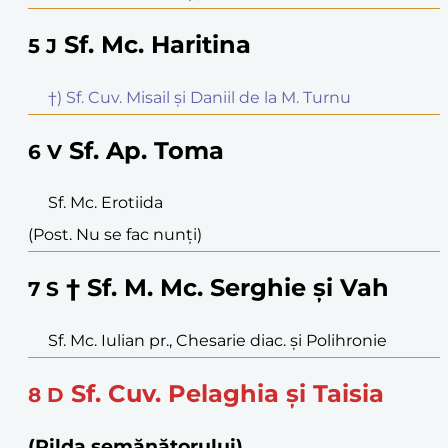
Sf. Mc. Haritina
5
J
†) Sf. Cuv. Misail și Daniil de la M. Turnu
Sf. Ap. Toma
6
V
Sf. Mc. Erotiida
(Post. Nu se fac nunți)
† Sf. M. Mc. Serghie și Vah
7
S
Sf. Mc. Iulian pr., Chesarie diac. și Polihronie
Sf. Cuv. Pelaghia și Taisia
8
D
(Pilda semănătorului)