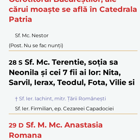
cărui moaște se află în Catedrala
Patria
Sf. Mc. Nestor
(Post. Nu se fac nunți)
Sf. Mc. Terentie, soția sa
28
S
Neonila și cei 7 fii ai lor: Nita,
Sarvil, Ierax, Teodul, Fota, Vilie si
† Sf. Ier. Iachint, mitr. Țării Românești
Sf. Ier. Firmilian, ep. Cezareei Capadociei
Sf. M. Mc. Anastasia
29
D
Romana