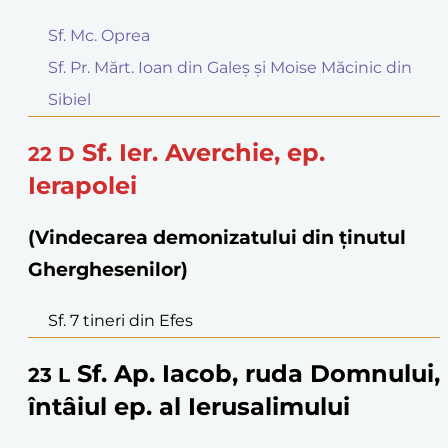
Sf. Mc. Oprea
Sf. Pr. Mărt. Ioan din Galeș și Moise Măcinic din
Sibiel
Sf. Ier. Averchie, ep.
22
D
Ierapolei
(Vindecarea demonizatului din ținutul
Gherghesenilor)
Sf. 7 tineri din Efes
Sf. Ap. Iacob, ruda Domnului,
23
L
întâiul ep. al Ierusalimului