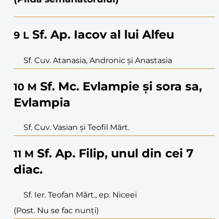
Sf. Ap. Iacov al lui Alfeu
9
L
Sf. Cuv. Atanasia, Andronic și Anastasia
Sf. Mc. Evlampie și sora sa,
10
M
Evlampia
Sf. Cuv. Vasian și Teofil Mărt.
Sf. Ap. Filip, unul din cei 7
11
M
diac.
Sf. Ier. Teofan Mărt., ep. Niceei
(Post. Nu se fac nunți)