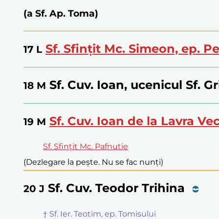
(a Sf. Ap. Toma)
Sf. Sfințit Mc. Simeon, ep. Pe
17
L
Sf. Cuv. Ioan, ucenicul Sf. G
18
M
Sf. Cuv. Ioan de la Lavra Ve
19
M
Sf. Sfințit Mc. Pafnutie
(Dezlegare la pește. Nu se fac nunți)
Sf. Cuv. Teodor Trihina
20
J
† Sf. Ier. Teotim, ep. Tomisului