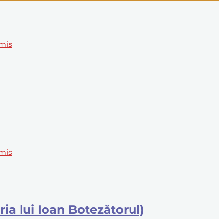
rmis
rmis
ria lui Ioan Botezătorul)