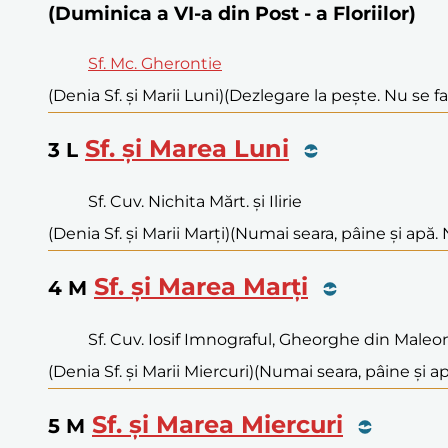
(Duminica a VI-a din Post - a Floriilor)
Sf. Mc. Gherontie
(Denia Sf. și Marii Luni)
(Dezlegare la pește. Nu se f
Sf. și Marea Luni
3
L
Sf. Cuv. Nichita Mărt. și Ilirie
(Denia Sf. și Marii Marți)
(Numai seara, pâine și apă. 
Sf. și Marea Marți
4
M
Sf. Cuv. Iosif Imnograful, Gheorghe din Maleo
(Denia Sf. și Marii Miercuri)
(Numai seara, pâine și ap
Sf. și Marea Miercuri
5
M