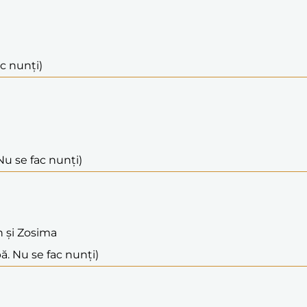
ac nunți)
Nu se fac nunți)
n și Zosima
ă. Nu se fac nunți)