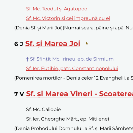
Sf. Mc. Teodul și Agatopod
Sf. Mc. Victorin și cei împreună cu el
(Denia Sf. și Marii Joi)
(Numai seara, pâine și apă. Nu
Sf. și Marea Joi
6
J
† Sf. Sfințit Mc. Irineu, ep. de Sirmium
Sf. Ier. Eutihie, patr. Constantinopolului
(Pomenirea morților - Denia celor 12 Evanghelii, a Sf.
Sf. și Marea Vineri - Scoatere
7
V
Sf. Mc. Caliopie
Sf. Ier. Gheorghe Mărt., ep. Mitilenei
(Denia Prohodului Domnului, a Sf. și Marii Sâmbete) 