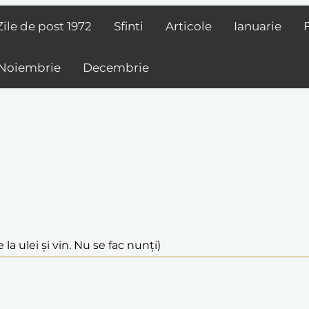
Zile de post
1972
Sfinti
Articole
Ianuarie
Noiembrie
Decembrie
 la ulei și vin. Nu se fac nunți)