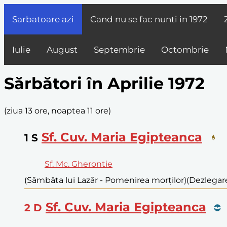
Sarbatoare azi
Cand nu se fac nunti in
1972
Iulie
August
Septembrie
Octombrie
Sărbători în Aprilie 1972
(
ziua 13 ore, noaptea 11 ore
)
Sf. Cuv. Maria Egipteanca
1
S
Sf. Mc. Gherontie
(Sâmbăta lui Lazăr - Pomenirea morților)
(Dezlegare
Sf. Cuv. Maria Egipteanca
2
D