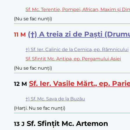
Sf. Mc. Terentie, Pompei, African, Maxim și Di
(Nu se fac nunți)
(†) A treia zi de Paști (Dru
11
M
†) Sf. Ier. Calinic de la Cernica, ep. Râmnicului
Sf. Sfințit Mc. Antipa, ep. Pergamului Asiei
(Nu se fac nunți)
Sf. Ier. Vasile Mărt., ep. Parie
12
M
†) Sf. Mc. Sava de la Buzău
(Harți. Nu se fac nunți)
Sf. Sfințit Mc. Artemon
13
J