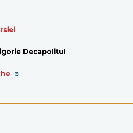
rsiei
rigorie Decapolitul
che