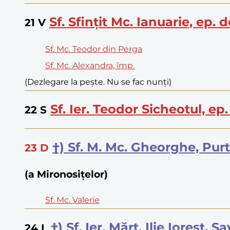
Sf. Sfințit Mc. Ianuarie, ep.
21
V
Sf. Mc. Teodor din Perga
Sf. Mc. Alexandra, împ.
(Dezlegare la pește. Nu se fac nunți)
Sf. Ier. Teodor Sicheotul, ep
22
S
†) Sf. M. Mc. Gheorghe, Purt
23
D
(a Mironosițelor)
Sf. Mc. Valerie
†) Sf. Ier. Mărt. Ilie Iorest,
24
L