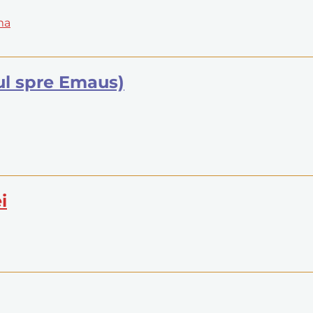
ma
mul spre Emaus)
i