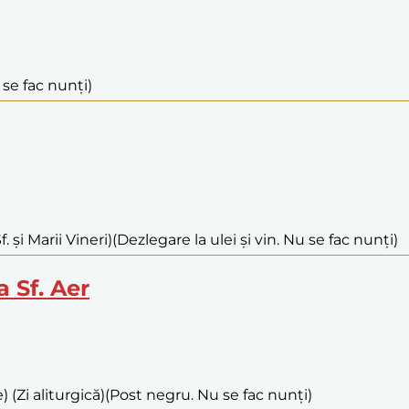
 se fac nunți)
 și Marii Vineri)
(Dezlegare la ulei și vin. Nu se fac nunți)
a Sf. Aer
(Zi aliturgică)
(Post negru. Nu se fac nunți)