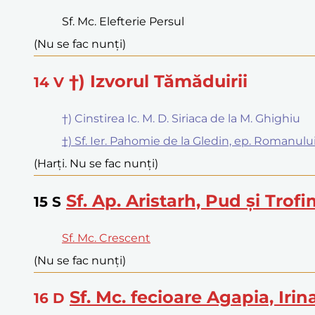
Sf. Mc. Elefterie Persul
(Nu se fac nunți)
†) Izvorul Tămăduirii
14
V
†) Cinstirea Ic. M. D. Siriaca de la M. Ghighiu
†) Sf. Ier. Pahomie de la Gledin, ep. Romanulu
(Harți. Nu se fac nunți)
Sf. Ap. Aristarh, Pud și Trof
15
S
Sf. Mc. Crescent
(Nu se fac nunți)
Sf. Mc. fecioare Agapia, Irin
16
D