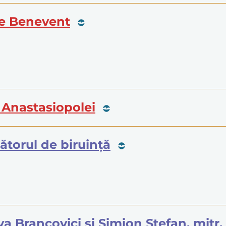
 de Benevent
. Anastasiopolei
ătorul de biruință
 Sava Brancovici și Simion Ștefan, mitr.