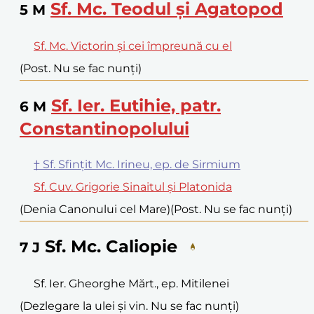
Sf. Mc. Teodul și Agatopod
5
M
Sf. Mc. Victorin și cei împreună cu el
(Post. Nu se fac nunți)
Sf. Ier. Eutihie, patr.
6
M
Constantinopolului
† Sf. Sfințit Mc. Irineu, ep. de Sirmium
Sf. Cuv. Grigorie Sinaitul și Platonida
(Denia Canonului cel Mare)
(Post. Nu se fac nunți)
Sf. Mc. Caliopie
7
J
Sf. Ier. Gheorghe Mărt., ep. Mitilenei
(Dezlegare la ulei și vin. Nu se fac nunți)