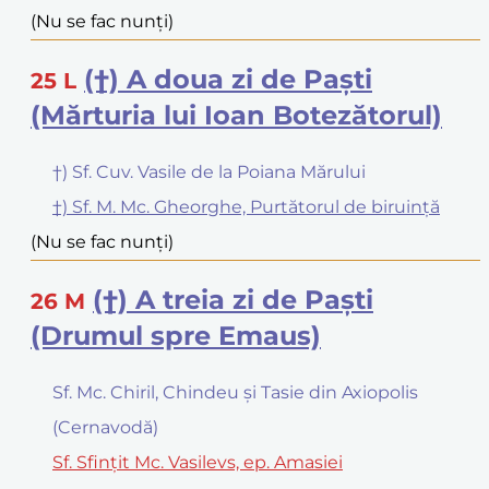
(Nu se fac nunți)
(†) A doua zi de Paști
25
L
(Mărturia lui Ioan Botezătorul)
†) Sf. Cuv. Vasile de la Poiana Mărului
†) Sf. M. Mc. Gheorghe, Purtătorul de biruință
(Nu se fac nunți)
(†) A treia zi de Paști
26
M
(Drumul spre Emaus)
Sf. Mc. Chiril, Chindeu și Tasie din Axiopolis
(Cernavodă)
Sf. Sfințit Mc. Vasilevs, ep. Amasiei