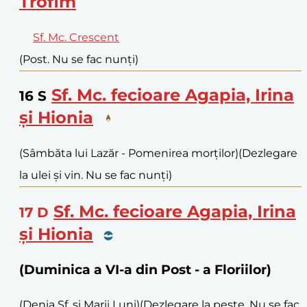
Trofim
Sf. Mc. Crescent
(Post. Nu se fac nunți)
Sf. Mc. fecioare Agapia, Irina
16
S
și Hionia
(Sâmbăta lui Lazăr - Pomenirea morților)
(Dezlegare
la ulei și vin. Nu se fac nunți)
Sf. Mc. fecioare Agapia, Irina
17
D
și Hionia
(Duminica a VI-a din Post - a Floriilor)
(Denia Sf. și Marii Luni)
(Dezlegare la pește. Nu se fac