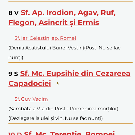
Sf. Ap. Irodion, Agav, Ruf,
8
V
Flegon, Asincrit și Ermis
Sf. Ier. Celestin, ep. Romei
(Denia Acatistului Bunei Vestiri)
(Post. Nu se fac
nunți)
Sf. Mc. Eupsihie din Cezareea
9
S
Capadociei
Sf. Cuv. Vadim
(Sâmbăta a V-a din Post - Pomenirea morților)
(Dezlegare la ulei și vin. Nu se fac nunți)
Sf. Mc. Terentie, Pompei,
10
D