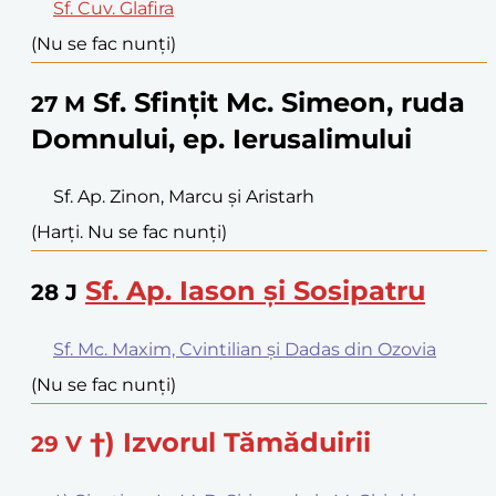
Sf. Cuv. Glafira
(Nu se fac nunți)
Sf. Sfințit Mc. Simeon, ruda
27
M
Domnului, ep. Ierusalimului
Sf. Ap. Zinon, Marcu și Aristarh
(Harți. Nu se fac nunți)
Sf. Ap. Iason și Sosipatru
28
J
Sf. Mc. Maxim, Cvintilian și Dadas din Ozovia
(Nu se fac nunți)
†) Izvorul Tămăduirii
29
V