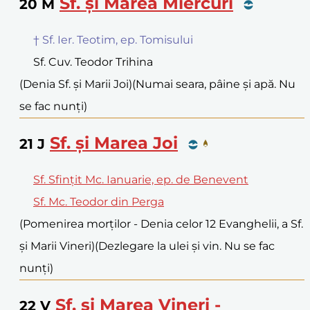
Sf. și Marea Miercuri
20
M
† Sf. Ier. Teotim, ep. Tomisului
Sf. Cuv. Teodor Trihina
(Denia Sf. și Marii Joi)
(Numai seara, pâine și apă. Nu
se fac nunți)
Sf. și Marea Joi
21
J
Sf. Sfințit Mc. Ianuarie, ep. de Benevent
Sf. Mc. Teodor din Perga
(Pomenirea morților - Denia celor 12 Evanghelii, a Sf.
și Marii Vineri)
(Dezlegare la ulei și vin. Nu se fac
nunți)
Sf. și Marea Vineri -
22
V