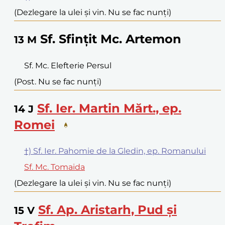
(Dezlegare la ulei și vin. Nu se fac nunți)
Sf. Sfințit Mc. Artemon
13
M
Sf. Mc. Elefterie Persul
(Post. Nu se fac nunți)
Sf. Ier. Martin Mărt., ep.
14
J
Romei
†) Sf. Ier. Pahomie de la Gledin, ep. Romanului
Sf. Mc. Tomaida
(Dezlegare la ulei și vin. Nu se fac nunți)
Sf. Ap. Aristarh, Pud și
15
V