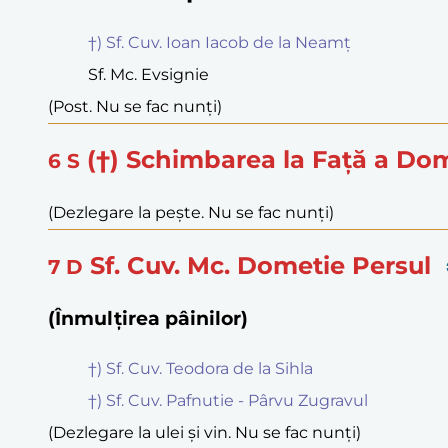
†) Sf. Cuv. Ioan Iacob de la Neamț
Sf. Mc. Evsignie
(Post. Nu se fac nunți)
(†) Schimbarea la Față a Do
6
S
(Dezlegare la pește. Nu se fac nunți)
Sf. Cuv. Mc. Dometie Persul
7
D
(Înmulțirea pâinilor)
†) Sf. Cuv. Teodora de la Sihla
†) Sf. Cuv. Pafnutie - Pârvu Zugravul
(Dezlegare la ulei și vin. Nu se fac nunți)