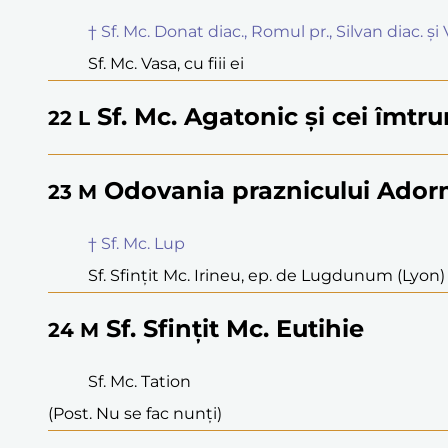
† Sf. Mc. Donat diac., Romul pr., Silvan diac. ș
Sf. Mc. Vasa, cu fiii ei
Sf. Mc. Agatonic și cei îmtru
22
L
Odovania praznicului Adorm
23
M
† Sf. Mc. Lup
Sf. Sfințit Mc. Irineu, ep. de Lugdunum (Lyon)
Sf. Sfințit Mc. Eutihie
24
M
Sf. Mc. Tation
(Post. Nu se fac nunți)