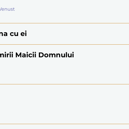
i Venust
na cu ei
irii Maicii Domnului