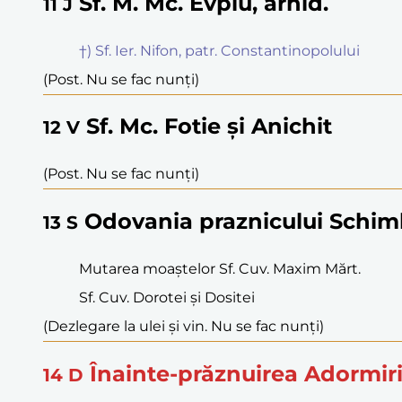
Sf. M. Mc. Evplu, arhid.
11
J
†) Sf. Ier. Nifon, patr. Constantinopolului
(Post. Nu se fac nunți)
Sf. Mc. Fotie și Anichit
12
V
(Post. Nu se fac nunți)
Odovania praznicului Schimb
13
S
Mutarea moaștelor Sf. Cuv. Maxim Mărt.
Sf. Cuv. Dorotei și Dositei
(Dezlegare la ulei și vin. Nu se fac nunți)
Înainte-prăznuirea Adormiri
14
D