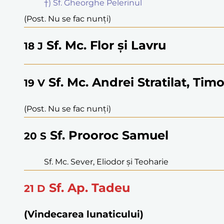
†) Sf. Gheorghe Pelerinul
(Post. Nu se fac nunți)
Sf. Mc. Flor și Lavru
18
J
Sf. Mc. Andrei Stratilat, Timo
19
V
(Post. Nu se fac nunți)
Sf. Prooroc Samuel
20
S
Sf. Mc. Sever, Eliodor și Teoharie
Sf. Ap. Tadeu
21
D
(Vindecarea lunaticului)