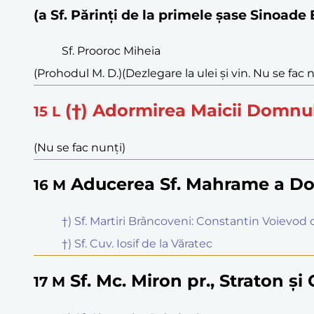
(a Sf. Părinți de la primele șase Sinoad
Sf. Prooroc Miheia
(Prohodul M. D.)
(Dezlegare la ulei și vin. Nu se fac 
(†) Adormirea Maicii Domnu
15
L
(Nu se fac nunți)
Aducerea Sf. Mahrame a Do
16
M
†) Sf. Martiri Brâncoveni: Constantin Voievod cu
†) Sf. Cuv. Iosif de la Văratec
Sf. Mc. Miron pr., Straton și
17
M