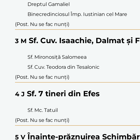
Dreptul Gamaliel
Binecredinciosul Împ. Iustinian cel Mare
(Post. Nu se fac nunți)
Sf. Cuv. Isaachie, Dalmat și 
3
M
Sf. Mironosiță Salomeea
Sf. Cuv. Teodora din Tesalonic
(Post. Nu se fac nunți)
Sf. 7 tineri din Efes
4
J
Sf. Mc. Tatuil
(Post. Nu se fac nunți)
Înainte-prăznuirea Schimbări
5
V