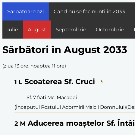
Sarbatoare azi
Cand nu se fac nunti in
2033
Iulie
August
Septembrie
Octombrie
Sărbători în August 2033
(
ziua 13 ore, noaptea 11 ore
)
Scoaterea Sf. Cruci
1
L
Sf. 7 frați Mc. Macabei
(Începutul Postului Adormirii Maicii Domnului)
(Dez
Aducerea moaștelor Sf. Întâi
2
M