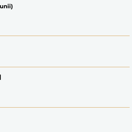
unii)
l