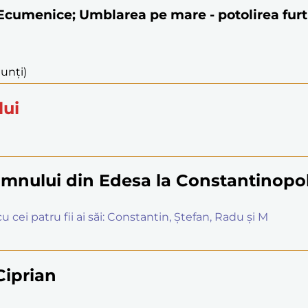
e Ecumenice; Umblarea pe mare - potolirea furt
nunți)
lui
mnului din Edesa la Constantinopo
 cei patru fii ai săi: Constantin, Ștefan, Radu și M
 Ciprian