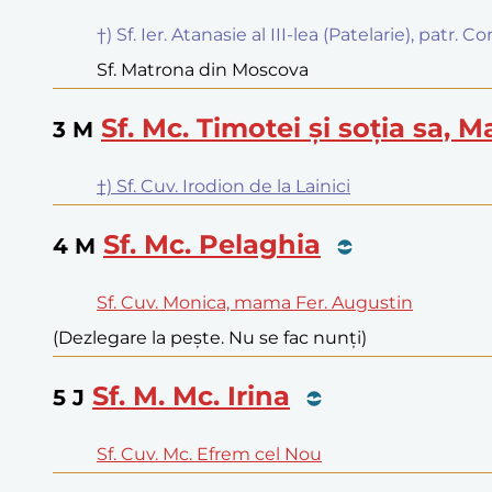
†) Sf. Ier. Atanasie al III-lea (Patelarie), patr.
Sf. Matrona din Moscova
Sf. Mc. Timotei și soția sa, M
3
M
†) Sf. Cuv. Irodion de la Lainici
Sf. Mc. Pelaghia
4
M
Sf. Cuv. Monica, mama Fer. Augustin
(Dezlegare la pește. Nu se fac nunți)
Sf. M. Mc. Irina
5
J
Sf. Cuv. Mc. Efrem cel Nou