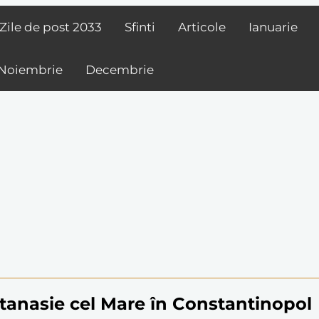
Zile de post
2033
Sfinti
Articole
Ianuarie
Noiembrie
Decembrie
Atanasie cel Mare în Constantinopol