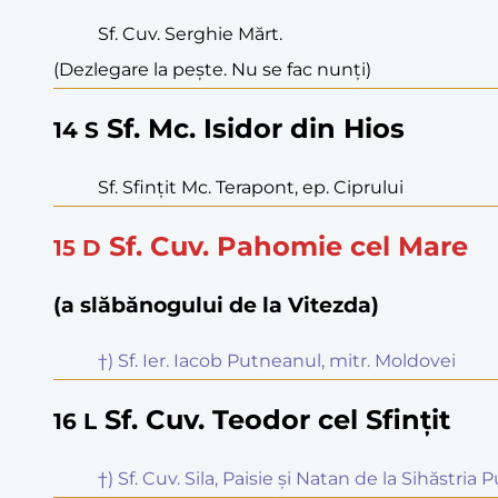
Sf. Cuv. Serghie Mărt.
(Dezlegare la pește. Nu se fac nunți)
Sf. Mc. Isidor din Hios
14
S
Sf. Sfințit Mc. Terapont, ep. Ciprului
Sf. Cuv. Pahomie cel Mare
15
D
(a slăbănogului de la Vitezda)
†) Sf. Ier. Iacob Putneanul, mitr. Moldovei
Sf. Cuv. Teodor cel Sfințit
16
L
†) Sf. Cuv. Sila, Paisie și Natan de la Sihăstria 