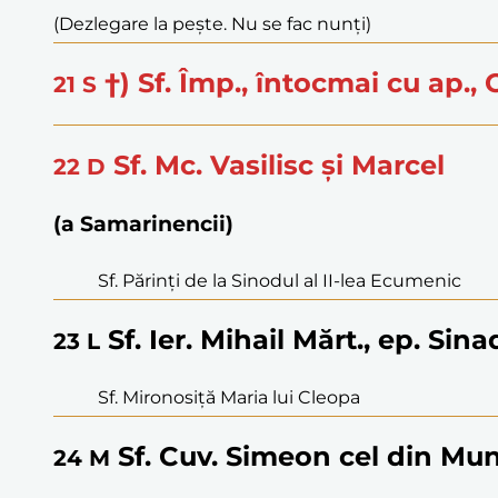
(Dezlegare la pește. Nu se fac nunți)
†) Sf. Împ., întocmai cu ap.
21
S
Sf. Mc. Vasilisc și Marcel
22
D
(a Samarinencii)
Sf. Părinți de la Sinodul al II-lea Ecumenic
Sf. Ier. Mihail Mărt., ep. Sina
23
L
Sf. Mironosiță Maria lui Cleopa
Sf. Cuv. Simeon cel din Mu
24
M