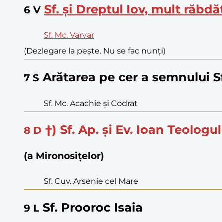
Sf. și Dreptul Iov, mult răbdă
6
V
Sf. Mc. Varvar
(Dezlegare la pește. Nu se fac nunți)
Arătarea pe cer a semnului Sf
7
S
Sf. Mc. Acachie și Codrat
†) Sf. Ap. și Ev. Ioan Teologul
8
D
(a Mironosițelor)
Sf. Cuv. Arsenie cel Mare
Sf. Prooroc Isaia
9
L