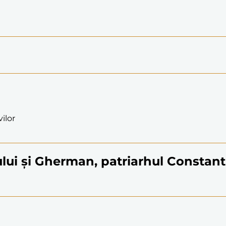
vilor
prului și Gherman, patriarhul Constan