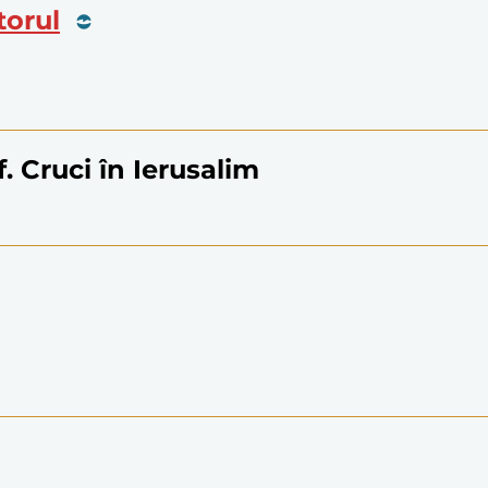
torul
. Cruci în Ierusalim