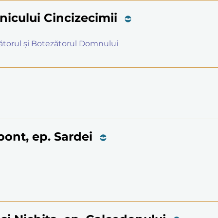
nicului Cincizecimii
rgătorul și Botezătorul Domnului
apont, ep. Sardei