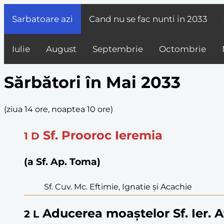
Sarbatoare azi
Cand nu se fac nunti in
2033
Iulie
August
Septembrie
Octombrie
Sărbători în Mai 2033
(
ziua 14 ore, noaptea 10 ore
)
Sf. Prooroc Ieremia
1
D
(a Sf. Ap. Toma)
Sf. Cuv. Mc. Eftimie, Ignatie și Acachie
Aducerea moaștelor Sf. Ier. 
2
L