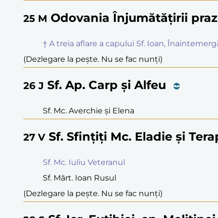
Odovania Înjumătățirii praz
25
M
† A treia aflare a capului Sf. Ioan, Înainteme
(Dezlegare la pește. Nu se fac nunți)
Sf. Ap. Carp și Alfeu
26
J
Sf. Mc. Averchie și Elena
Sf. Sfințiți Mc. Eladie și Ter
27
V
Sf. Mc. Iuliu Veteranul
Sf. Mărt. Ioan Rusul
(Dezlegare la pește. Nu se fac nunți)