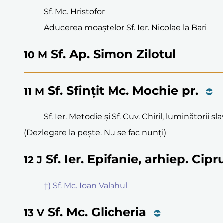
Sf. Mc. Hristofor
Aducerea moaștelor Sf. Ier. Nicolae la Bari
Sf. Ap. Simon Zilotul
10
M
Sf. Sfințit Mc. Mochie pr.
11
M
Sf. Ier. Metodie și Sf. Cuv. Chiril, luminătorii sla
(Dezlegare la pește. Nu se fac nunți)
Sf. Ier. Epifanie, arhiep. Ci
12
J
†) Sf. Mc. Ioan Valahul
Sf. Mc. Glicheria
13
V