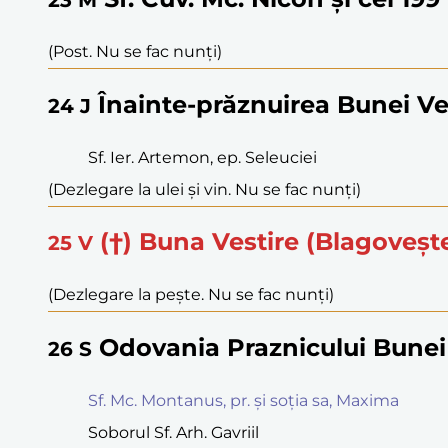
(Post. Nu se fac nunți)
Înainte-prăznuirea Bunei Ves
24
J
Sf. Ier. Artemon, ep. Seleuciei
(Dezlegare la ulei și vin. Nu se fac nunți)
(†) Buna Vestire (Blagoveșt
25
V
(Dezlegare la pește. Nu se fac nunți)
Odovania Praznicului Bunei 
26
S
Sf. Mc. Montanus, pr. și soția sa, Maxima
Soborul Sf. Arh. Gavriil