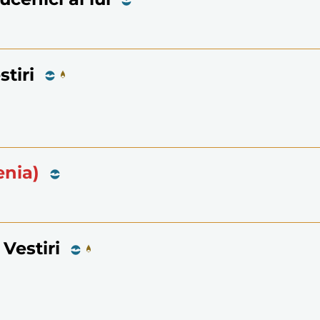
tiri
enia)
Vestiri