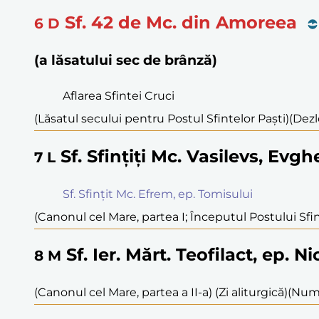
Sf. 42 de Mc. din Amoreea
6
D
(a lăsatului sec de brânză)
Aflarea Sfintei Cruci
(Lăsatul secului pentru Postul Sfintelor Paști)
(Dezl
Sf. Sfințiți Mc. Vasilevs, Evg
7
L
Sf. Sfințit Mc. Efrem, ep. Tomisului
(Canonul cel Mare, partea I; Începutul Postului Sfint
Sf. Ier. Mărt. Teofilact, ep. N
8
M
(Canonul cel Mare, partea a II-a) (Zi aliturgică)
(Numa