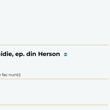
pidie, ep. din Herson
 fac nunți)