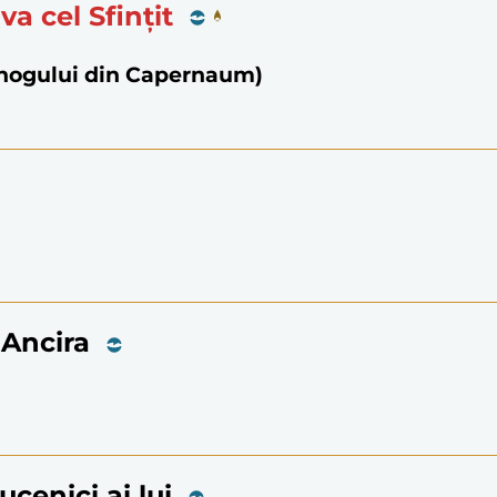
ava cel Sfințit
bănogului din Capernaum)
n Ancira
ucenici ai lui