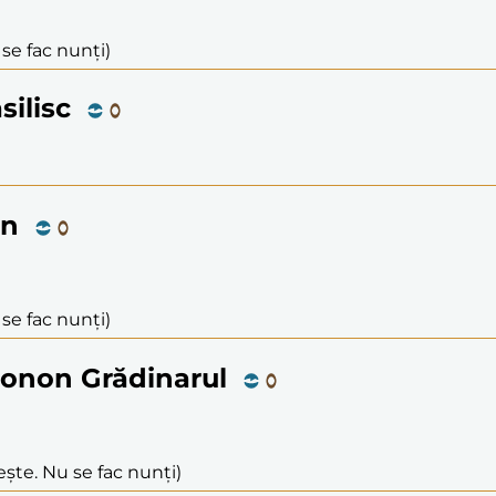
 se fac nunți)
silisc
an
 se fac nunți)
 Conon Grădinarul
ește. Nu se fac nunți)