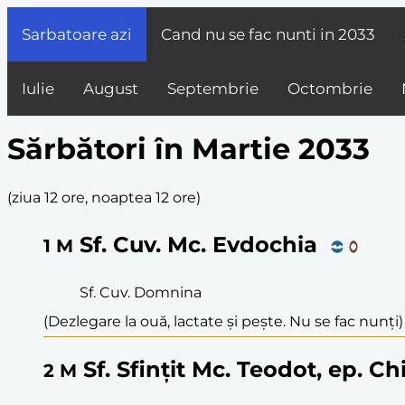
Sarbatoare azi
Cand nu se fac nunti in
2033
Iulie
August
Septembrie
Octombrie
Sărbători în Martie 2033
(
ziua 12 ore, noaptea 12 ore
)
Sf. Cuv. Mc. Evdochia
1
M
Sf. Cuv. Domnina
(Dezlegare la ouă, lactate și pește. Nu se fac nunți)
Sf. Sfințit Mc. Teodot, ep. Chi
2
M