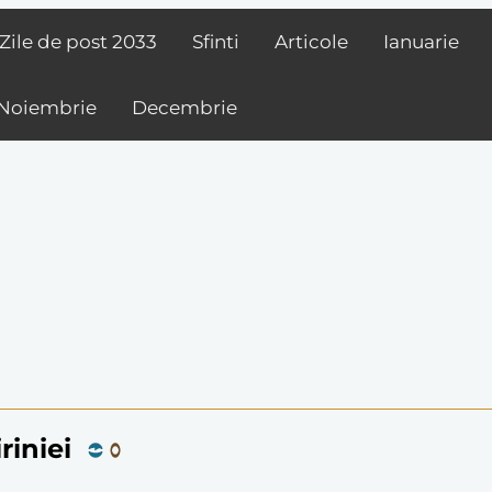
Zile de post
2033
Sfinti
Articole
Ianuarie
Noiembrie
Decembrie
riniei