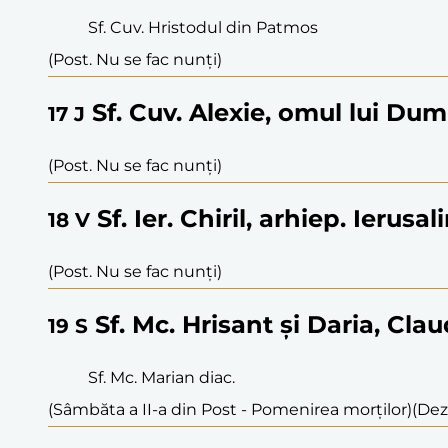
Sf. Cuv. Hristodul din Patmos
(Post. Nu se fac nunți)
Sf. Cuv. Alexie, omul lui Du
17
J
(Post. Nu se fac nunți)
Sf. Ier. Chiril, arhiep. Ierusa
18
V
(Post. Nu se fac nunți)
Sf. Mc. Hrisant și Daria, Claud
19
S
Sf. Mc. Marian diac.
(Sâmbăta a II-a din Post - Pomenirea morților)
(Dez