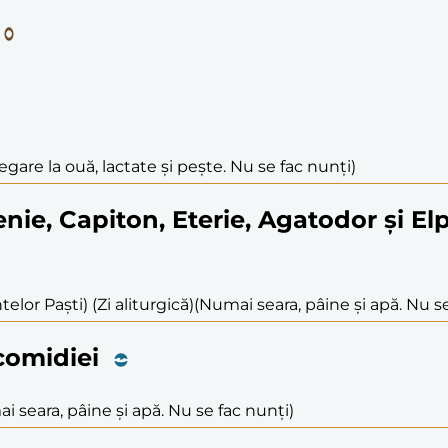
egare la ouă, lactate și pește. Nu se fac nunți)
henie, Capiton, Eterie, Agatodor și El
elor Paști) (Zi aliturgică)
(Numai seara, pâine și apă. Nu se
icomidiei
i seara, pâine și apă. Nu se fac nunți)