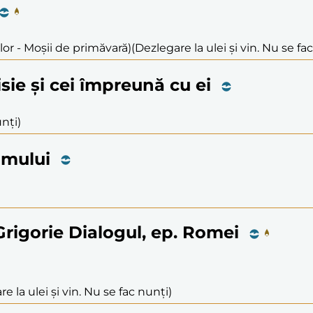
lor - Moșii de primăvară)
(Dezlegare la ulei și vin. Nu se fa
isie și cei împreună cu ei
nți)
limului
 Grigorie Dialogul, ep. Romei
e la ulei și vin. Nu se fac nunți)