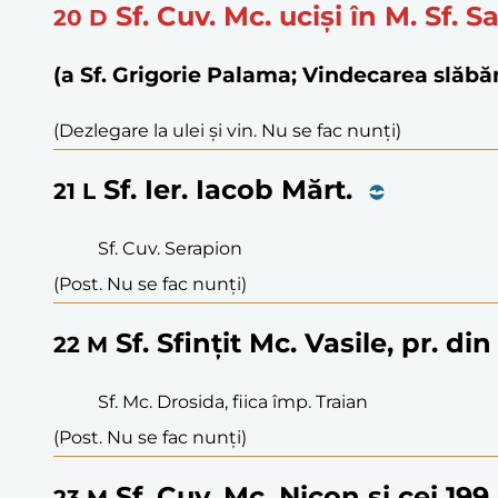
Sf. Cuv. Mc. uciși în M. Sf. S
20
D
(a Sf. Grigorie Palama; Vindecarea slă
(Dezlegare la ulei și vin. Nu se fac nunți)
Sf. Ier. Iacob Mărt.
21
L
Sf. Cuv. Serapion
(Post. Nu se fac nunți)
Sf. Sfințit Mc. Vasile, pr. di
22
M
Sf. Mc. Drosida, fiica împ. Traian
(Post. Nu se fac nunți)
Sf. Cuv. Mc. Nicon și cei 199 
23
M