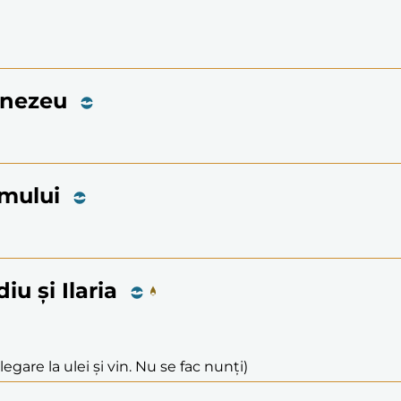
mnezeu
limului
iu și Ilaria
legare la ulei și vin. Nu se fac nunți)