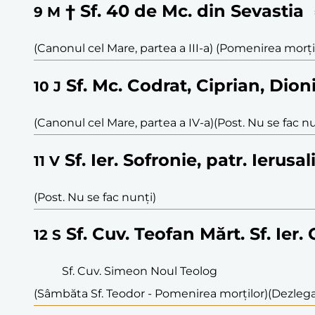
† Sf. 40 de Mc. din Sevastia
9
M
(Canonul cel Mare, partea a III-a) (Pomenirea morți
Sf. Mc. Codrat, Ciprian, Dion
10
J
(Canonul cel Mare, partea a IV-a)
(Post. Nu se fac nu
Sf. Ier. Sofronie, patr. Ierusa
11
V
(Post. Nu se fac nunți)
Sf. Cuv. Teofan Mărt. Sf. Ier.
12
S
Sf. Cuv. Simeon Noul Teolog
(Sâmbăta Sf. Teodor - Pomenirea morților)
(Dezlegar