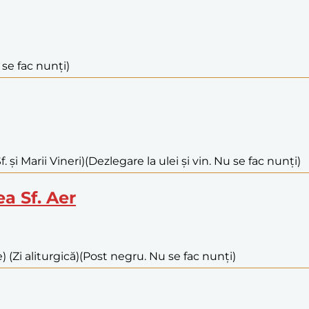
 se fac nunți)
 și Marii Vineri)
(Dezlegare la ulei și vin. Nu se fac nunți)
ea Sf. Aer
(Zi aliturgică)
(Post negru. Nu se fac nunți)