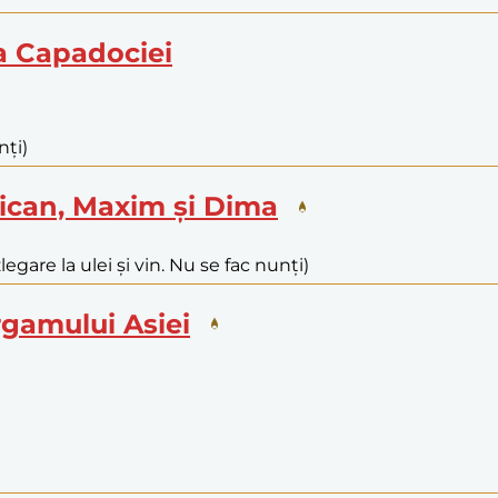
ea Capadociei
nți)
rican, Maxim și Dima
legare la ulei și vin. Nu se fac nunți)
ergamului Asiei