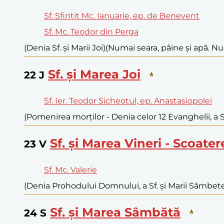
Sf. Sfințit Mc. Ianuarie, ep. de Benevent
Sf. Mc. Teodor din Perga
(Denia Sf. și Marii Joi)
(Numai seara, pâine și apă. Nu
Sf. și Marea Joi
22
J
Sf. Ier. Teodor Sicheotul, ep. Anastasiopolei
(Pomenirea morților - Denia celor 12 Evanghelii, a Sf.
Sf. și Marea Vineri - Scoater
23
V
Sf. Mc. Valerie
(Denia Prohodului Domnului, a Sf. și Marii Sâmbete) 
Sf. și Marea Sâmbătă
24
S