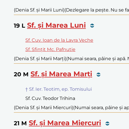
(Denia Sf. și Marii Luni)
(Dezlegare la pește. Nu se f
Sf. și Marea Luni
19
L
Sf. Cuv. Ioan de la Lavra Veche
Sf. Sfințit Mc. Pafnutie
(Denia Sf. și Marii Marți)
(Numai seara, pâine și apă. 
Sf. și Marea Marți
20
M
† Sf. Ier. Teotim, ep. Tomisului
Sf. Cuv. Teodor Trihina
(Denia Sf. și Marii Miercuri)
(Numai seara, pâine și ap
Sf. și Marea Miercuri
21
M