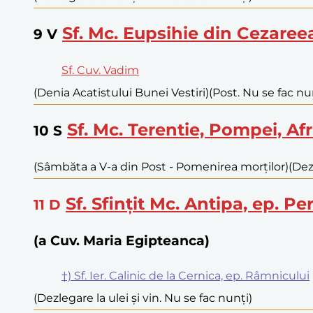
Sf. Mc. Eupsihie din Cezare
9
V
Sf. Cuv. Vadim
(Denia Acatistului Bunei Vestiri)
(Post. Nu se fac nu
Sf. Mc. Terentie, Pompei, Af
10
S
(Sâmbăta a V-a din Post - Pomenirea morților)
(Dez
Sf. Sfințit Mc. Antipa, ep. P
11
D
(a Cuv. Maria Egipteanca)
†) Sf. Ier. Calinic de la Cernica, ep. Râmnicului
(Dezlegare la ulei și vin. Nu se fac nunți)