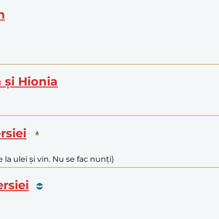
m
a și Hionia
rsiei
 la ulei și vin. Nu se fac nunți)
ersiei