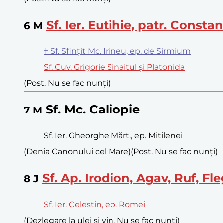
Sf. Ier. Eutihie, patr. Consta
6
M
† Sf. Sfințit Mc. Irineu, ep. de Sirmium
Sf. Cuv. Grigorie Sinaitul și Platonida
(Post. Nu se fac nunți)
Sf. Mc. Caliopie
7
M
Sf. Ier. Gheorghe Mărt., ep. Mitilenei
(Denia Canonului cel Mare)
(Post. Nu se fac nunți)
Sf. Ap. Irodion, Agav, Ruf, Fl
8
J
Sf. Ier. Celestin, ep. Romei
(Dezlegare la ulei și vin. Nu se fac nunți)