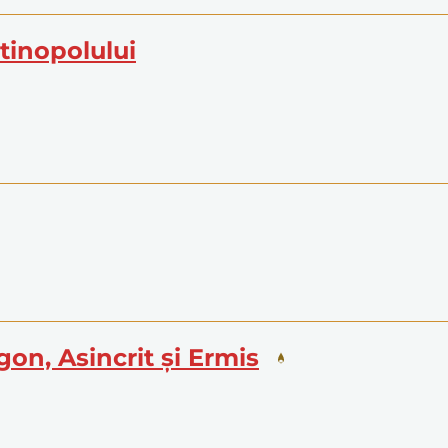
ntinopolului
egon, Asincrit și Ermis