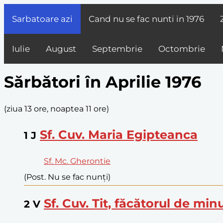
Sarbatoare azi
Cand nu se fac nunti in
1976
Iulie
August
Septembrie
Octombrie
Sărbători în Aprilie 1976
(
ziua 13 ore, noaptea 11 ore
)
Sf. Cuv. Maria Egipteanca
1
J
Sf. Mc. Gherontie
(Post. Nu se fac nunți)
Sf. Cuv. Tit, făcătorul de min
2
V