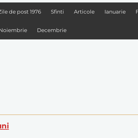
Zile de post
1976
Sfinti
Articole
Ianuarie
Noiembrie
Decembrie
uni