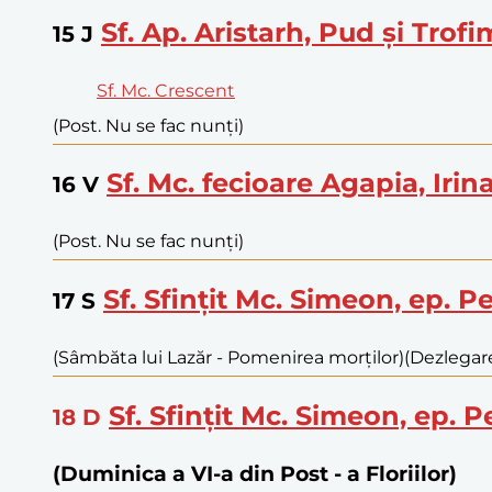
Sf. Ap. Aristarh, Pud și Trofi
15
J
Sf. Mc. Crescent
(Post. Nu se fac nunți)
Sf. Mc. fecioare Agapia, Irin
16
V
(Post. Nu se fac nunți)
Sf. Sfințit Mc. Simeon, ep. Pe
17
S
(Sâmbăta lui Lazăr - Pomenirea morților)
(Dezlegare
Sf. Sfințit Mc. Simeon, ep. P
18
D
(Duminica a VI-a din Post - a Floriilor)