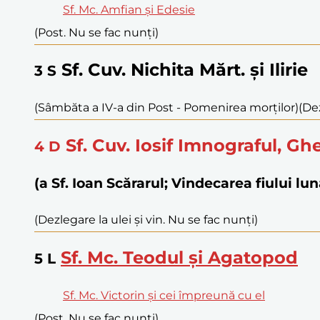
Sf. Mc. Amfian și Edesie
(Post. Nu se fac nunți)
Sf. Cuv. Nichita Mărt. și Ilirie
3
S
(Sâmbăta a IV-a din Post - Pomenirea morților)
(Dez
Sf. Cuv. Iosif Imnograful, G
4
D
(a Sf. Ioan Scărarul; Vindecarea fiului lu
(Dezlegare la ulei și vin. Nu se fac nunți)
Sf. Mc. Teodul și Agatopod
5
L
Sf. Mc. Victorin și cei împreună cu el
(Post. Nu se fac nunți)