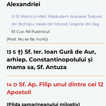
Alexandriei
†) Sf. Martiri și Mărt. Năsăudeni: Atanasie Todoran
din Bichigiu, Vasile din Mocod, Grigorie din Zag
Sf. Cuv. Nil Pustnicul
(Post. Nu se fac nunți)
†) Sf. Ier. Ioan Gură de Aur,
13
S
arhiep. Constantinopolului și
mama sa, Sf. Antuza
Sf. Ap. Filip unul dintre cei 12
14
D
Apostoli
(Pilda samarineanului milostiv)