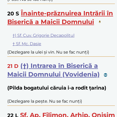
Înainte-prăznuirea Intrării în
20
S
Biserică a Maicii Domnului
†) Sf. Cuv. Grigorie Decapolitul
† Sf. Mc. Dasie
(Dezlegare la ulei și vin. Nu se fac nunți)
(†) Intrarea în Biserică a
21
D
Maicii Domnului (Vovidenia)
(Pilda bogatului căruia i-a rodit țarina)
(Dezlegare la pește. Nu se fac nunți)
Sf. Ap. Filimon, Arhip, Onisim
22
L