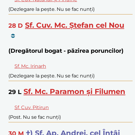
(Dezlegare la pește. Nu se fac nunți)
Sf. Cuv. Mc. Ștefan cel Nou
28
D
(Dregătorul bogat - păzirea poruncilor)
Sf. Mc. Irinarh
(Dezlegare la pește. Nu se fac nunți)
Sf. Mc. Paramon și Filumen
29
L
Sf. Cuv. Pitirun
(Post. Nu se fac nunți)
†) Sf. Ap. Andrei, cel Întâi
30
M