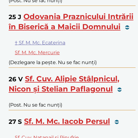
(Post. Nu se fac nunți)
Odovania Praznicului Intrării
25
J
în Biserică a Maicii Domnului
† Sf. M. Mc. Ecaterina
Sf. M. Mc. Mercurie
(Dezlegare la pește. Nu se fac nunți)
Sf. Cuv. Alipie Stâlpnicul,
26
V
Nicon și Stelian Paflagonul
(Post. Nu se fac nunți)
Sf. M. Mc. Iacob Persul
27
S
Sf. Cuv. Natanail și Pinufrie