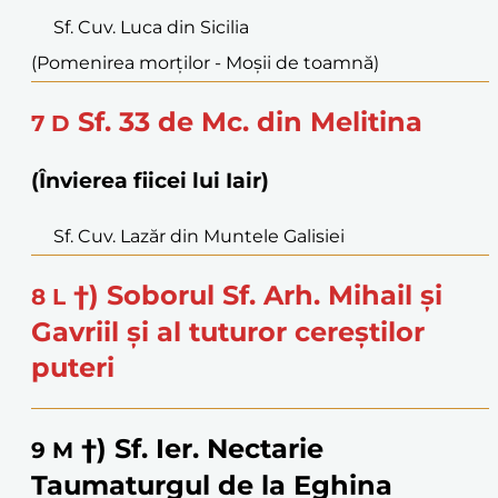
Sf. Cuv. Luca din Sicilia
(Pomenirea morților - Moşii de toamnă)
Sf. 33 de Mc. din Melitina
7
D
(Învierea fiicei lui Iair)
Sf. Cuv. Lazăr din Muntele Galisiei
†) Soborul Sf. Arh. Mihail și
8
L
Gavriil și al tuturor cereștilor
puteri
†) Sf. Ier. Nectarie
9
M
Taumaturgul de la Eghina