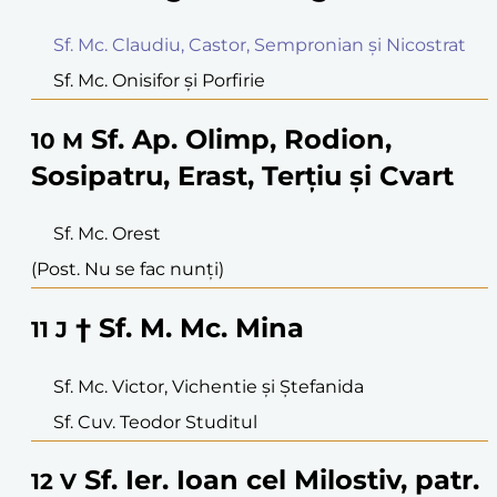
Sf. Mc. Claudiu, Castor, Sempronian și Nicostrat
Sf. Mc. Onisifor și Porfirie
Sf. Ap. Olimp, Rodion,
10
M
Sosipatru, Erast, Terțiu și Cvart
Sf. Mc. Orest
(Post. Nu se fac nunți)
† Sf. M. Mc. Mina
11
J
Sf. Mc. Victor, Vichentie și Ștefanida
Sf. Cuv. Teodor Studitul
Sf. Ier. Ioan cel Milostiv, patr.
12
V