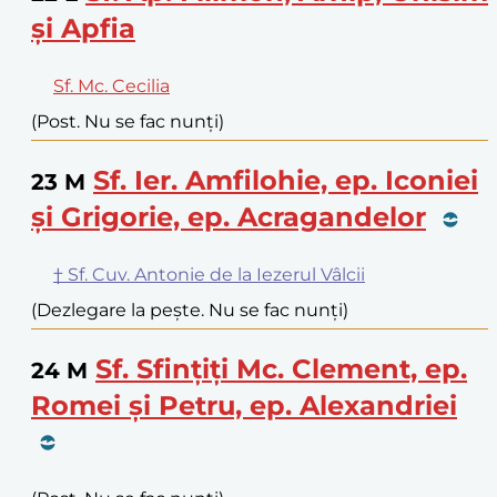
și Apfia
Sf. Mc. Cecilia
(Post. Nu se fac nunți)
Sf. Ier. Amfilohie, ep. Iconiei
23
M
și Grigorie, ep. Acragandelor
† Sf. Cuv. Antonie de la Iezerul Vâlcii
(Dezlegare la pește. Nu se fac nunți)
Sf. Sfințiți Mc. Clement, ep.
24
M
Romei și Petru, ep. Alexandriei