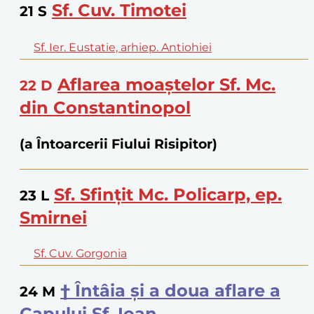
Sf. Cuv. Timotei
21
S
Sf. Ier. Eustatie, arhiep. Antiohiei
Aflarea moaștelor Sf. Mc.
22
D
din Constantinopol
(a Întoarcerii Fiului Risipitor)
Sf. Sfințit Mc. Policarp, ep.
23
L
Smirnei
Sf. Cuv. Gorgonia
† Întâia și a doua aflare a
24
M
Capului Sf. Ioan,