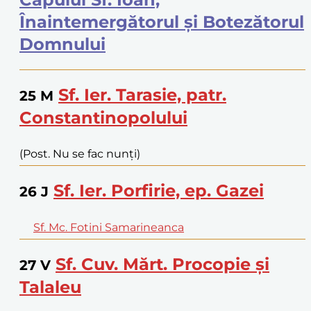
Înaintemergătorul și Botezătorul
Domnului
Sf. Ier. Tarasie, patr.
25
M
Constantinopolului
(Post. Nu se fac nunți)
Sf. Ier. Porfirie, ep. Gazei
26
J
Sf. Mc. Fotini Samarineanca
Sf. Cuv. Mărt. Procopie și
27
V
Talaleu