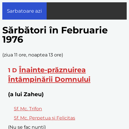
Sarbatoare azi
Sărbători în Februarie
1976
(
ziua 11 ore, noaptea 13 ore
)
Înainte-prăznuirea
1
D
Întâmpinării Domnului
(a lui Zaheu)
Sf. Mc. Trifon
Sf. Mc. Perpetua și Felicitas
(Nu se fac nunți)