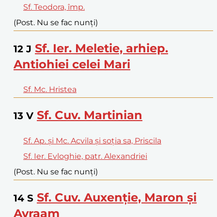
Sf. Teodora, împ.
(Post. Nu se fac nunți)
Sf. Ier. Meletie, arhiep.
12
J
Antiohiei celei Mari
Sf. Mc. Hristea
Sf. Cuv. Martinian
13
V
Sf. Ap. și Mc. Acvila și soția sa, Priscila
Sf. Ier. Evloghie, patr. Alexandriei
(Post. Nu se fac nunți)
Sf. Cuv. Auxenție, Maron și
14
S
Avraam