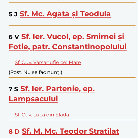
Sf. Mc. Agata și Teodula
5
J
Sf. Ier. Vucol, ep. Smirnei și
6
V
Fotie, patr. Constantinopolului
Sf. Cuv. Varsanufie cel Mare
(Post. Nu se fac nunți)
Sf. Ier. Partenie, ep.
7
S
Lampsacului
Sf. Cuv. Luca din Elada
Sf. M. Mc. Teodor Stratilat
8
D