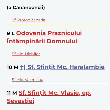
(a Cananeencii)
Sf. Proroc Zaharia
Odovania Praznicului
9
L
Întâmpinării Domnului
Sf. Mc. Nichifor
†) Sf. Sfințit Mc. Haralambie
10
M
Sf. Mc. Valentina
Sf. Sfințit Mc. Vlasie, ep.
11
M
Sevastiei