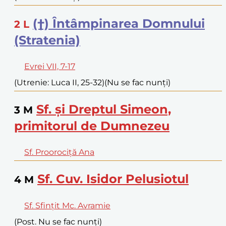
(†) Întâmpinarea Domnului
2
L
(Stratenia)
Evrei VII, 7-17
(Utrenie: Luca II, 25-32)
(Nu se fac nunți)
Sf. și Dreptul Simeon,
3
M
primitorul de Dumnezeu
Sf. Proorociță Ana
Sf. Cuv. Isidor Pelusiotul
4
M
Sf. Sfințit Mc. Avramie
(Post. Nu se fac nunți)