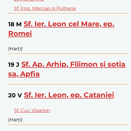
Sf. Împ. Marcian și Pulheria
Sf. Ier. Leon cel Mare, ep.
18
M
Romei
(Harți)
Sf. Ap. Arhip, Filimon și soția
19
J
sa, Apfia
Sf. Ier. Leon, ep. Cataniei
20
V
Sf. Cuv. Visarion
(Harți)