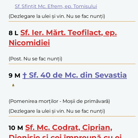
Sf. Sfințit Mc. Efrem, ep. Tomisului
(Dezlegare la ulei și vin. Nu se fac nunți)
Sf. Ier. Mărt. Teofilact, ep.
8
L
Nicomidiei
(Post. Nu se fac nunți)
† Sf. 40 de Mc. din Sevastia
9
M
(Pomenirea morților - Moșii de primăvară)
(Dezlegare la ulei și vin. Nu se fac nunți)
Sf. Mc. Codrat, Ciprian,
10
M
Dionisie și cei împreună cu ei