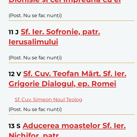
(Post. Nu se fac nunți)
Sf. Ier. Sofronie, patr.
11
J
Ierusalimului
(Post. Nu se fac nunți)
Sf. Cuv. Teofan Mărt. Sf. Ier.
12
V
Grigorie Dialogul, ep. Romei
Sf. Cuv. Simeon Noul Teolog
(Post. Nu se fac nunți)
Aducerea moaștelor Sf. Ier.
13
S
Nichifor, patr.