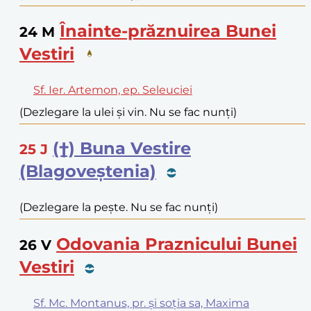
Înainte-prăznuirea Bunei
24
M
Vestiri
Sf. Ier. Artemon, ep. Seleuciei
(Dezlegare la ulei și vin. Nu se fac nunți)
(†) Buna Vestire
25
J
(Blagoveștenia)
(Dezlegare la pește. Nu se fac nunți)
Odovania Praznicului Bunei
26
V
Vestiri
Sf. Mc. Montanus, pr. și soția sa, Maxima