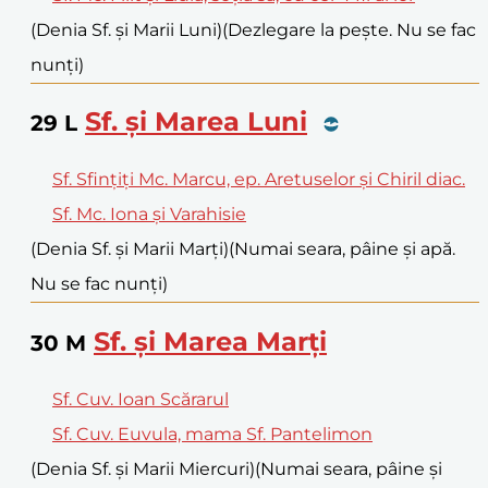
(Denia Sf. și Marii Luni)
(Dezlegare la pește. Nu se fac
nunți)
Sf. și Marea Luni
29
L
Sf. Sfințiți Mc. Marcu, ep. Aretuselor și Chiril diac.
Sf. Mc. Iona și Varahisie
(Denia Sf. și Marii Marți)
(Numai seara, pâine și apă.
Nu se fac nunți)
Sf. și Marea Marți
30
M
Sf. Cuv. Ioan Scărarul
Sf. Cuv. Euvula, mama Sf. Pantelimon
(Denia Sf. și Marii Miercuri)
(Numai seara, pâine și