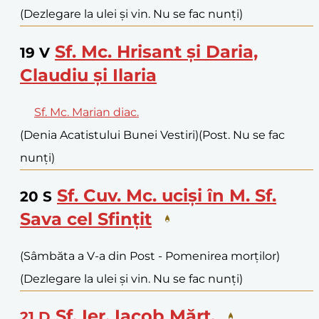
(Dezlegare la ulei și vin. Nu se fac nunți)
Sf. Mc. Hrisant și Daria,
19
V
Claudiu și Ilaria
Sf. Mc. Marian diac.
(Denia Acatistului Bunei Vestiri)
(Post. Nu se fac
nunți)
Sf. Cuv. Mc. uciși în M. Sf.
20
S
Sava cel Sfințit
(Sâmbăta a V-a din Post - Pomenirea morților)
(Dezlegare la ulei și vin. Nu se fac nunți)
Sf. Ier. Iacob Mărt.
21
D