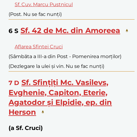
Sf. Cuv. Marcu Pustnicul
(Post. Nu se fac nunți)
Sf. 42 de Mc. din Amoreea
6
S
Aflarea Sfintei Cruci
(Sâmbăta a III-a din Post - Pomenirea morților)
(Dezlegare la ulei și vin. Nu se fac nunți)
Sf. Sfințiți Mc. Vasilevs,
7
D
Evghenie, Capiton, Eterie,
Agatodor și Elpidie, ep. din
Herson
(a Sf. Cruci)