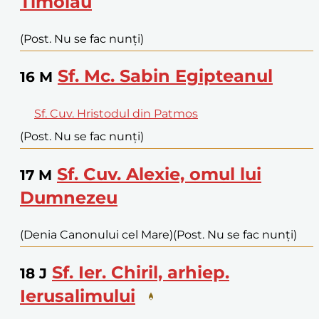
Timolau
(Post. Nu se fac nunți)
Sf. Mc. Sabin Egipteanul
16
M
Sf. Cuv. Hristodul din Patmos
(Post. Nu se fac nunți)
Sf. Cuv. Alexie, omul lui
17
M
Dumnezeu
(Denia Canonului cel Mare)
(Post. Nu se fac nunți)
Sf. Ier. Chiril, arhiep.
18
J
Ierusalimului