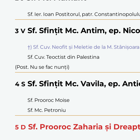
Sf. Ier. Ioan Postitorul, patr. Constantinopolul
Sf. Sfințit Mc. Antim, ep. Nic
3
V
†) Sf. Cuv. Neofit și Meletie de la M. Stânișoara
Sf. Cuv. Teoctist din Palestina
(Post. Nu se fac nunți)
Sf. Sfințit Mc. Vavila, ep. Ant
4
S
Sf. Prooroc Moise
Sf. Mc. Petroniu
Sf. Prooroc Zaharia și Dreapt
5
D