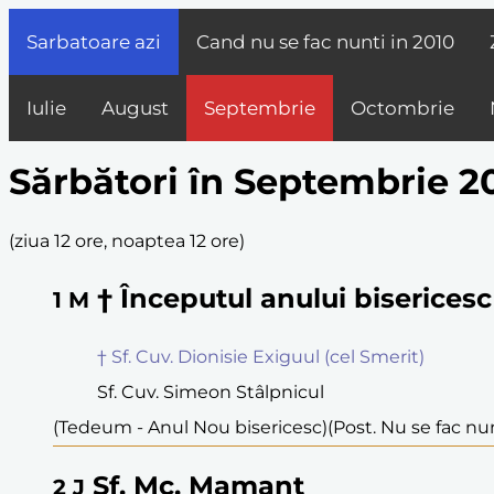
Sarbatoare azi
Cand nu se fac nunti in
2010
Iulie
August
Septembrie
Octombrie
Sărbători în Septembrie 2
(
ziua 12 ore, noaptea 12 ore
)
† Începutul anului bisericesc
1
M
† Sf. Cuv. Dionisie Exiguul (cel Smerit)
Sf. Cuv. Simeon Stâlpnicul
(Tedeum - Anul Nou bisericesc)
(Post. Nu se fac nu
Sf. Mc. Mamant
2
J