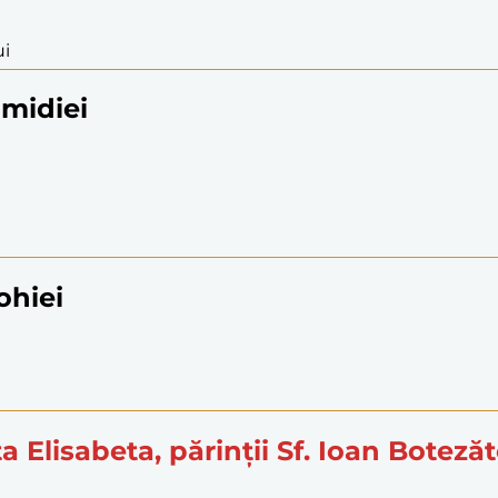
ui
omidiei
iohiei
a Elisabeta, părinții Sf. Ioan Botezăt