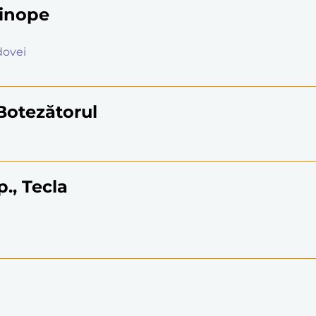
Sinope
ldovei
Botezătorul
p., Tecla