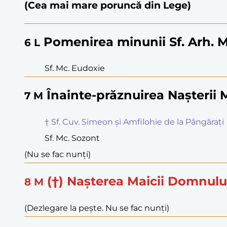
(Cea mai mare poruncă din Lege)
Pomenirea minunii Sf. Arh. M
6
L
Sf. Mc. Eudoxie
Înainte-prăznuirea Nașterii 
7
M
† Sf. Cuv. Simeon și Amfilohie de la Pângărați
Sf. Mc. Sozont
(Nu se fac nunți)
(†) Nașterea Maicii Domnulu
8
M
(Dezlegare la pește. Nu se fac nunți)