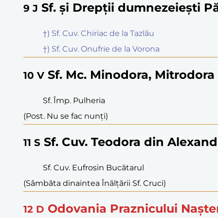
Sf. și Drepții dumnezeiești P
9
J
†) Sf. Cuv. Chiriac de la Tazlău
†) Sf. Cuv. Onufrie de la Vorona
Sf. Mc. Minodora, Mitrodora
10
V
Sf. Împ. Pulheria
(Post. Nu se fac nunți)
Sf. Cuv. Teodora din Alexand
11
S
Sf. Cuv. Eufrosin Bucătarul
(Sâmbăta dinaintea Înălțării Sf. Cruci)
Odovania Praznicului Nașter
12
D