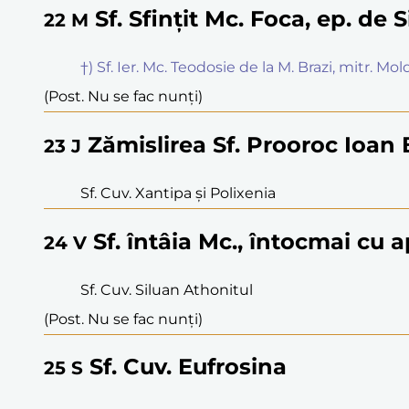
Sf. Sfințit Mc. Foca, ep. de 
22
M
†) Sf. Ier. Mc. Teodosie de la M. Brazi, mitr. Mo
(Post. Nu se fac nunți)
Zămislirea Sf. Prooroc Ioan 
23
J
Sf. Cuv. Xantipa și Polixenia
Sf. întâia Mc., întocmai cu a
24
V
Sf. Cuv. Siluan Athonitul
(Post. Nu se fac nunți)
Sf. Cuv. Eufrosina
25
S