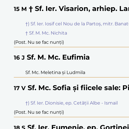
† Sf. Ier. Visarion, arhiep. La
15
M
†) Sf. Ier. Iosif cel Nou de la Partoș, mitr. Banat
† Sf. M. Mc. Nichita
(Post. Nu se fac nunți)
Sf. M. Mc. Eufimia
16
J
Sf. Mc. Meletina și Ludmila
Sf. Mc. Sofia și fiicele sale: P
17
V
†) Sf. Ier. Dionisie, ep. Cetății Albe - Ismail
(Post. Nu se fac nunți)
Sf. Ier. Eumenie, ep. Gortinei
18
S