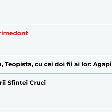
orimedont
a, Teopista, cu cei doi fii ai lor: Agap
ii Sfintei Cruci