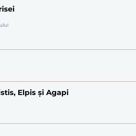
risei
ului
istis, Elpis și Agapi