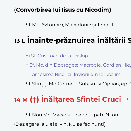
(Convorbirea lui Iisus cu Nicodim)
Sf. Mc. Avtonom, Macedonie și Teodul
Înainte-prăznuirea Înălțării S
13
L
†) Sf. Cuv. Ioan de la Prislop
† Sf. Mc. din Dobrogea: Macrobie, Gordian, Ilie,
† Târnosirea Bisericii Învierii din Ierusalim
Sf. Sfințiți Mc. Corneliu Sutașul și Ciprian, ep.
(†) Înălțarea Sfintei Cruci
14
M
Sf. Nou Mc. Macarie, ucenicul patr. Nifon
(Dezlegare la ulei și vin. Nu se fac nunți)