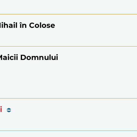
ihail în Colose
Maicii Domnului
i