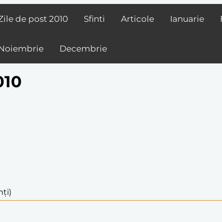
Zile de post
2010
Sfinti
Articole
Ianuarie
Noiembrie
Decembrie
010
nți)