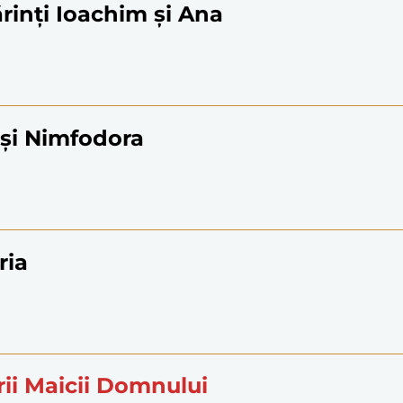
ărinți Ioachim și Ana
 și Nimfodora
ria
ii Maicii Domnului