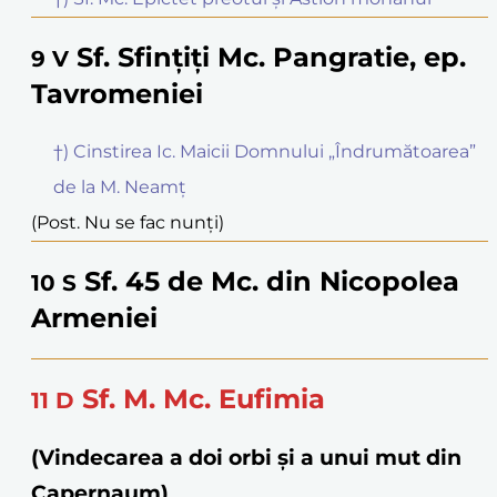
Sf. Sfințiți Mc. Pangratie, ep.
9
V
Tavromeniei
†) Cinstirea Ic. Maicii Domnului „Îndrumătoarea”
de la M. Neamț
(Post. Nu se fac nunți)
Sf. 45 de Mc. din Nicopolea
10
S
Armeniei
Sf. M. Mc. Eufimia
11
D
(Vindecarea a doi orbi și a unui mut din
Capernaum)