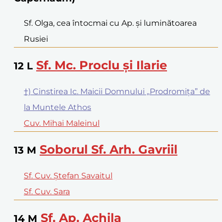
Sf. Olga, cea întocmai cu Ap. și luminătoarea
Rusiei
Sf. Mc. Proclu și Ilarie
12
L
†) Cinstirea Ic. Maicii Domnului „Prodromița” de
la Muntele Athos
Cuv. Mihai Maleinul
Soborul Sf. Arh. Gavriil
13
M
Sf. Cuv. Ștefan Savaitul
Sf. Cuv. Sara
Sf. Ap. Achila
14
M