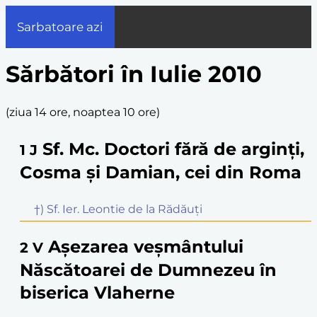
Sarbatoare azi
Sărbători în Iulie 2010
(
ziua 14 ore, noaptea 10 ore
)
Sf. Mc. Doctori fără de arginți,
1
J
Cosma și Damian, cei din Roma
†) Sf. Ier. Leontie de la Rădăuți
Așezarea veșmântului
2
V
Născătoarei de Dumnezeu în
biserica Vlaherne