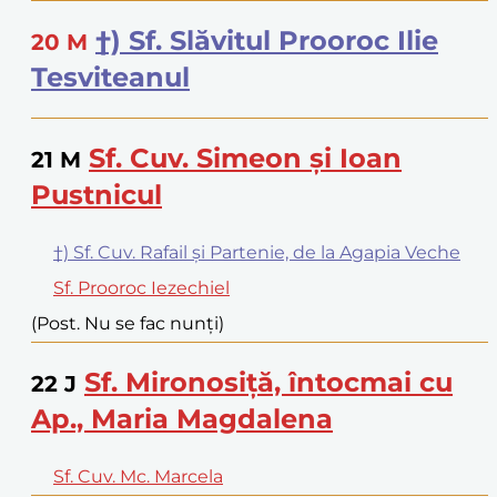
†) Sf. Slăvitul Prooroc Ilie
20
M
Tesviteanul
Sf. Cuv. Simeon și Ioan
21
M
Pustnicul
†) Sf. Cuv. Rafail și Partenie, de la Agapia Veche
Sf. Prooroc Iezechiel
(Post. Nu se fac nunți)
Sf. Mironosiță, întocmai cu
22
J
Ap., Maria Magdalena
Sf. Cuv. Mc. Marcela