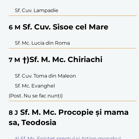
Sf. Cuv. Lampadie
Sf. Cuv. Sisoe cel Mare
6
M
Sf. Mc. Lucia din Roma
†)Sf. M. Mc. Chiriachi
7
M
Sf. Cuv. Toma din Maleon
Sf. Mc. Evanghel
(Post. Nu se fac nunți)
Sf. M. Mc. Procopie și mama
8
J
sa, Teodosia
†) Sf. Mc. Epictet preotul și Astion monahul