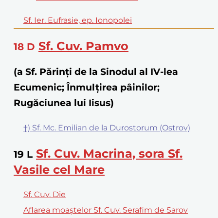
Sf. Ier. Eufrasie, ep. Ionopolei
Sf. Cuv. Pamvo
18
D
(a Sf. Părinţi de la Sinodul al IV-lea
Ecumenic; Înmulțirea pâinilor;
Rugăciunea lui Iisus)
†) Sf. Mc. Emilian de la Durostorum (Ostrov)
Sf. Cuv. Macrina, sora Sf.
19
L
Vasile cel Mare
Sf. Cuv. Die
Aflarea moaștelor Sf. Cuv. Serafim de Sarov