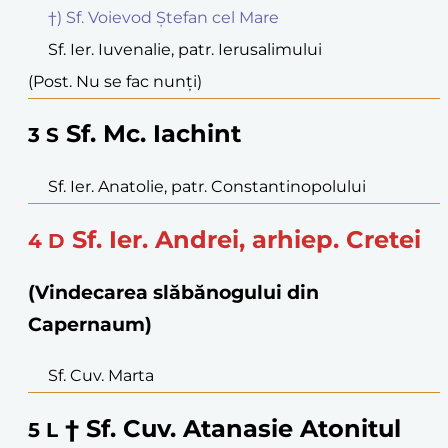
†) Sf. Voievod Ștefan cel Mare
Sf. Ier. Iuvenalie, patr. Ierusalimului
(Post. Nu se fac nunți)
Sf. Mc. Iachint
3
S
Sf. Ier. Anatolie, patr. Constantinopolului
Sf. Ier. Andrei, arhiep. Cretei
4
D
(Vindecarea slăbănogului din
Capernaum)
Sf. Cuv. Marta
† Sf. Cuv. Atanasie Atonitul
5
L