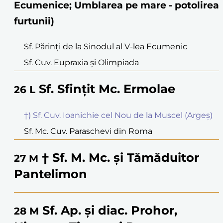
Ecumenice; Umblarea pe mare - potolirea
furtunii)
Sf. Părinți de la Sinodul al V-lea Ecumenic
Sf. Cuv. Eupraxia și Olimpiada
Sf. Sfințit Mc. Ermolae
26
L
†) Sf. Cuv. Ioanichie cel Nou de la Muscel (Argeș)
Sf. Mc. Cuv. Paraschevi din Roma
† Sf. M. Mc. și Tămăduitor
27
M
Pantelimon
Sf. Ap. și diac. Prohor,
28
M