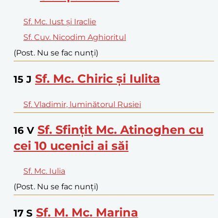
Sf. Mc. Iust și Iraclie
Sf. Cuv. Nicodim Aghioritul
(Post. Nu se fac nunți)
Sf. Mc. Chiric și Iulita
15
J
Sf. Vladimir, luminătorul Rusiei
Sf. Sfințit Mc. Atinoghen cu
16
V
cei 10 ucenici ai săi
Sf. Mc. Iulia
(Post. Nu se fac nunți)
Sf. M. Mc. Marina
17
S