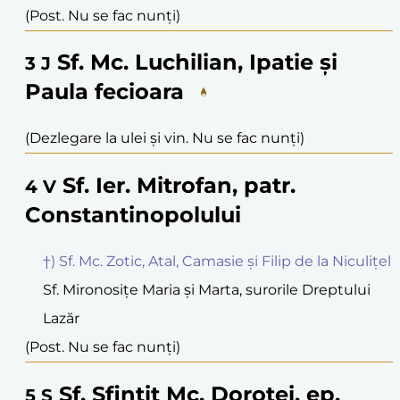
(Post. Nu se fac nunți)
Sf. Mc. Luchilian, Ipatie și
3
J
Paula fecioara
(Dezlegare la ulei și vin. Nu se fac nunți)
Sf. Ier. Mitrofan, patr.
4
V
Constantinopolului
†) Sf. Mc. Zotic, Atal, Camasie și Filip de la Niculițel
Sf. Mironosițe Maria și Marta, surorile Dreptului
Lazăr
(Post. Nu se fac nunți)
Sf. Sfințit Mc. Dorotei, ep.
5
S