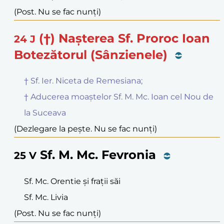
(Post. Nu se fac nunți)
(†) Nașterea Sf. Proroc Ioan
24
J
Botezătorul (Sânzienele)
† Sf. Ier. Niceta de Remesiana;
† Aducerea moaștelor Sf. M. Mc. Ioan cel Nou de
la Suceava
(Dezlegare la pește. Nu se fac nunți)
Sf. M. Mc. Fevronia
25
V
Sf. Mc. Orentie și frații săi
Sf. Mc. Livia
(Post. Nu se fac nunți)