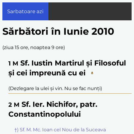
Sarbatoare azi
Sărbători în Iunie 2010
(
ziua 15 ore, noaptea 9 ore
)
Sf. Iustin Martirul și Filosoful
1
M
și cei impreună cu ei
(Dezlegare la ulei și vin. Nu se fac nunți)
Sf. Ier. Nichifor, patr.
2
M
Constantinopolului
†) Sf. M. Mc. Ioan cel Nou de la Suceava