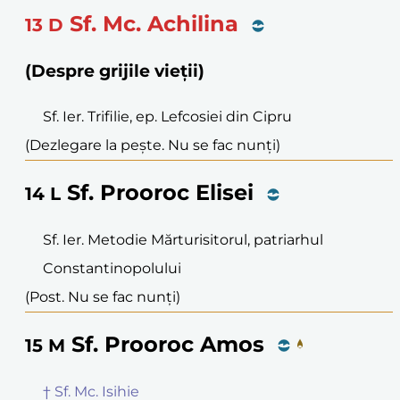
Sf. Mc. Achilina
13
D
(Despre grijile vieții)
Sf. Ier. Trifilie, ep. Lefcosiei din Cipru
(Dezlegare la pește. Nu se fac nunți)
Sf. Prooroc Elisei
14
L
Sf. Ier. Metodie Mărturisitorul, patriarhul
Constantinopolului
(Post. Nu se fac nunți)
Sf. Prooroc Amos
15
M
† Sf. Mc. Isihie