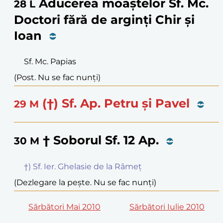
Aducerea moaștelor Sf. Mc.
28
L
Doctori fără de arginți Chir și
Ioan
Sf. Mc. Papias
(Post. Nu se fac nunți)
(†) Sf. Ap. Petru și Pavel
29
M
† Soborul Sf. 12 Ap.
30
M
†) Sf. Ier. Ghelasie de la Râmeț
(Dezlegare la pește. Nu se fac nunți)
Sărbători Mai 2010
Sărbători Iulie 2010