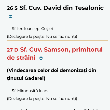
Sf. Cuv. David din Tesalonic
26
S
Sf. Ier. Ioan, ep. Goției
(Dezlegare la pește. Nu se fac nunți)
Sf. Cuv. Samson, primitorul
27
D
de străini
(Vindecarea celor doi demonizați din
ținutul Gadarei)
Sf. Mironosiță Ioana
(Dezlegare la pește. Nu se fac nunți)