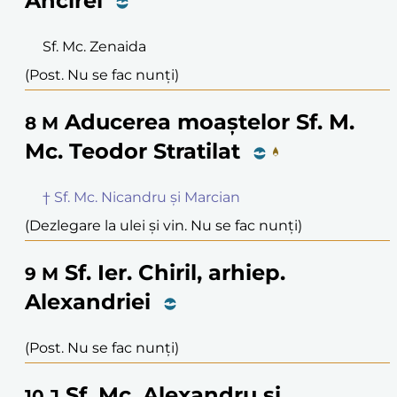
Ancirei
Sf. Mc. Zenaida
(Post. Nu se fac nunți)
Aducerea moaștelor Sf. M.
8
M
Mc. Teodor Stratilat
† Sf. Mc. Nicandru și Marcian
(Dezlegare la ulei și vin. Nu se fac nunți)
Sf. Ier. Chiril, arhiep.
9
M
Alexandriei
(Post. Nu se fac nunți)
Sf. Mc. Alexandru și
10
J