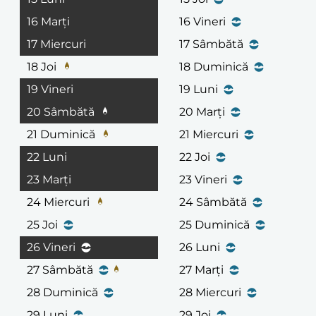
16
Marți
16
Vineri
17
Miercuri
17
Sâmbătă
18
Joi
18
Duminică
19
Vineri
19
Luni
20
Sâmbătă
20
Marți
21
Duminică
21
Miercuri
22
Luni
22
Joi
23
Marți
23
Vineri
24
Miercuri
24
Sâmbătă
25
Joi
25
Duminică
26
Vineri
26
Luni
27
Sâmbătă
27
Marți
28
Duminică
28
Miercuri
29
Luni
29
Joi