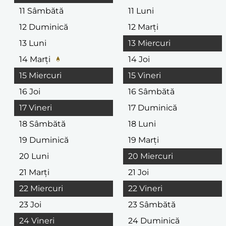
11
Sâmbătă
11
Luni
12
Duminică
12
Marți
13
Luni
13
Miercuri
14
Marți
14
Joi
15
Miercuri
15
Vineri
16
Joi
16
Sâmbătă
17
Vineri
17
Duminică
18
Sâmbătă
18
Luni
19
Duminică
19
Marți
20
Luni
20
Miercuri
21
Marți
21
Joi
22
Miercuri
22
Vineri
23
Joi
23
Sâmbătă
24
Vineri
24
Duminică