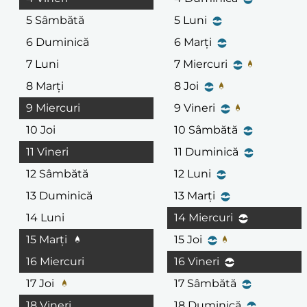
5
Sâmbătă
5
Luni
6
Duminică
6
Marți
7
Luni
7
Miercuri
8
Marți
8
Joi
9
Miercuri
9
Vineri
10
Joi
10
Sâmbătă
11
Vineri
11
Duminică
12
Sâmbătă
12
Luni
13
Duminică
13
Marți
14
Luni
14
Miercuri
15
Marți
15
Joi
16
Miercuri
16
Vineri
17
Joi
17
Sâmbătă
18
Vineri
18
Duminică