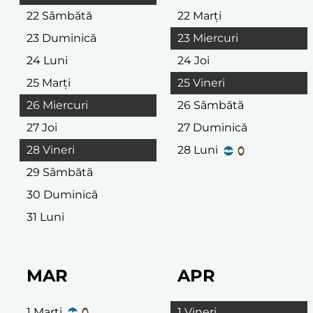
22
Sâmbătă
22
Marți
23
Duminică
23
Miercuri
24
Luni
24
Joi
25
Marți
25
Vineri
26
Miercuri
26
Sâmbătă
27
Joi
27
Duminică
28
Vineri
28
Luni
29
Sâmbătă
30
Duminică
31
Luni
MAR
APR
1
Marți
1
Vineri