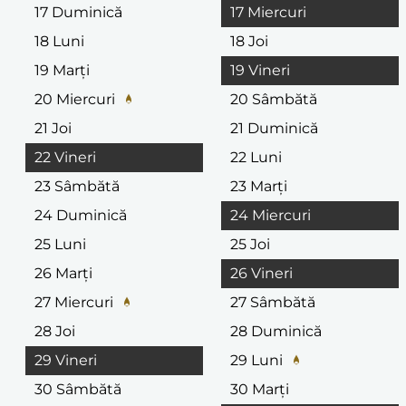
17
Duminică
17
Miercuri
18
Luni
18
Joi
19
Marți
19
Vineri
20
Miercuri
20
Sâmbătă
21
Joi
21
Duminică
22
Vineri
22
Luni
23
Sâmbătă
23
Marți
24
Duminică
24
Miercuri
25
Luni
25
Joi
26
Marți
26
Vineri
27
Miercuri
27
Sâmbătă
28
Joi
28
Duminică
29
Vineri
29
Luni
30
Sâmbătă
30
Marți