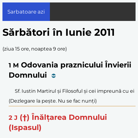
Sarbatoare azi
Sărbători în Iunie 2011
(
ziua 15 ore, noaptea 9 ore
)
Odovania praznicului Învierii
1
M
Domnului
Sf. Iustin Martirul și Filosoful și cei impreună cu ei
(Dezlegare la pește. Nu se fac nunți)
(†) Înălțarea Domnului
2
J
(Ispasul)