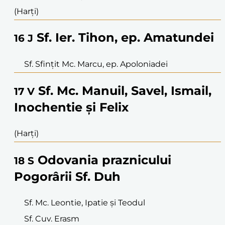
(Harți)
Sf. Ier. Tihon, ep. Amatundei
16
J
Sf. Sfințit Mc. Marcu, ep. Apoloniadei
Sf. Mc. Manuil, Savel, Ismail,
17
V
Inochentie și Felix
(Harți)
Odovania praznicului
18
S
Pogorârii Sf. Duh
Sf. Mc. Leontie, Ipatie și Teodul
Sf. Cuv. Erasm