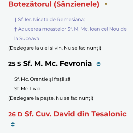
Botezătorul (Sânzienele)
† Sf. Ier. Niceta de Remesiana;
† Aducerea moaștelor Sf. M. Mc. Ioan cel Nou de
la Suceava
(Dezlegare la ulei și vin. Nu se fac nunți)
Sf. M. Mc. Fevronia
25
S
Sf. Mc. Orentie și frații săi
Sf. Mc. Livia
(Dezlegare la pește. Nu se fac nunți)
Sf. Cuv. David din Tesalonic
26
D