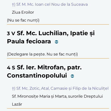
†) Sf. M. Mc. Ioan cel Nou de la Suceava
Ziua Eroilor
(Nu se fac nunți)
Sf. Mc. Luchilian, Ipatie și
3
V
Paula fecioara
(Dezlegare la pește. Nu se fac nunți)
Sf. Ier. Mitrofan, patr.
4
S
Constantinopolului
†) Sf. Mc. Zotic, Atal, Camasie și Filip de la Niculițel
Sf. Mironosițe Maria și Marta, surorile Dreptului
Lazăr