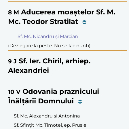
Aducerea moaștelor Sf. M.
8
M
Mc. Teodor Stratilat
† Sf. Mc. Nicandru și Marcian
(Dezlegare la pește. Nu se fac nunți)
Sf. Ier. Chiril, arhiep.
9
J
Alexandriei
Odovania praznicului
10
V
Înălțării Domnului
Sf. Mc. Alexandru și Antonina
Sf. Sfințit Mc. Timotei, ep. Prusiei