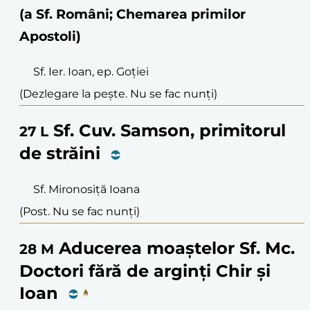
(a Sf. Români; Chemarea primilor
Apostoli)
Sf. Ier. Ioan, ep. Goției
(Dezlegare la pește. Nu se fac nunți)
Sf. Cuv. Samson, primitorul
27
L
de străini
Sf. Mironosiță Ioana
(Post. Nu se fac nunți)
Aducerea moaștelor Sf. Mc.
28
M
Doctori fără de arginți Chir și
Ioan