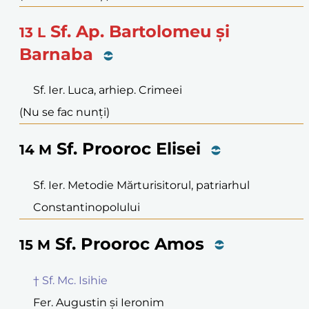
Sf. Ap. Bartolomeu și
13
L
Barnaba
Sf. Ier. Luca, arhiep. Crimeei
(Nu se fac nunți)
Sf. Prooroc Elisei
14
M
Sf. Ier. Metodie Mărturisitorul, patriarhul
Constantinopolului
Sf. Prooroc Amos
15
M
† Sf. Mc. Isihie
Fer. Augustin și Ieronim