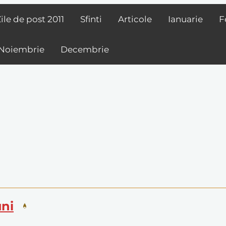
ile de post
2011
Sfinti
Articole
Ianuarie
F
Noiembrie
Decembrie
uni