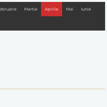
ebruarie
Martie
Aprilie
Mai
Iunie