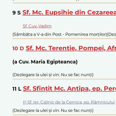
Sf. Mc. Eupsihie din Cezaree
9
S
Sf. Cuv. Vadim
(Sâmbăta a V-a din Post - Pomenirea morților)
(Dez
Sf. Mc. Terentie, Pompei, A
10
D
(a Cuv. Maria Egipteanca)
(Dezlegare la ulei și vin. Nu se fac nunți)
Sf. Sfințit Mc. Antipa, ep. Pe
11
L
†) Sf. Ier. Calinic de la Cernica, ep. Râmnicului
(Dezlegare la ulei și vin. Nu se fac nunți)