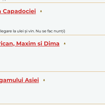
a Capadociei
legare la ulei și vin. Nu se fac nunți)
frican, Maxim și Dima
rgamului Asiei