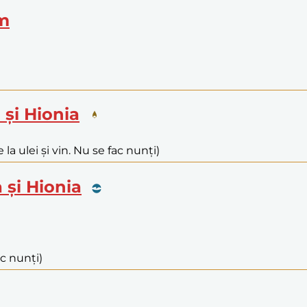
im
 și Hionia
 la ulei și vin. Nu se fac nunți)
a și Hionia
ac nunți)