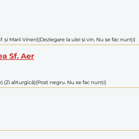
 și Marii Vineri)
(Dezlegare la ulei și vin. Nu se fac nunți)
ea Sf. Aer
(Zi aliturgică)
(Post negru. Nu se fac nunți)