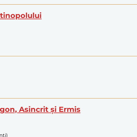
ntinopolului
egon, Asincrit și Ermis
nți)