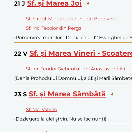
Sf. și Marea Joi
21
J
Sf. Sfințit Mc. Ianuarie, ep. de Benevent
Sf. Mc. Teodor din Perga
(Pomenirea morților - Denia celor 12 Evanghelii, a Sf.
Sf. și Marea Vineri - Scoater
22
V
Sf. Ier. Teodor Sicheotul, ep. Anastasiopolei
(Denia Prohodului Domnului, a Sf. și Marii Sâmbete) 
Sf. și Marea Sâmbătă
23
S
Sf. Mc. Valerie
(Dezlegare la ulei și vin. Nu se fac nunți)