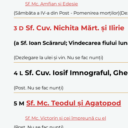
Sf. Mc. Amfian și Edesie
(Sâmbăta a IV-a din Post - Pomenirea morților)
(Dez
Sf. Cuv. Nichita Mărt. și Ilirie
3
D
(a Sf. Ioan Scărarul; Vindecarea fiului lu
(Dezlegare la ulei și vin. Nu se fac nunți)
Sf. Cuv. Iosif Imnograful, G
4
L
(Post. Nu se fac nunți)
Sf. Mc. Teodul și Agatopod
5
M
Sf. Mc. Victorin și cei împreună cu el
(Post. Nu se fac nunți)