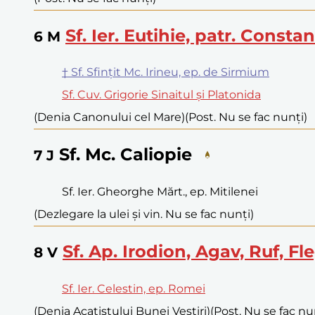
Sf. Ier. Eutihie, patr. Consta
6
M
† Sf. Sfințit Mc. Irineu, ep. de Sirmium
Sf. Cuv. Grigorie Sinaitul și Platonida
(Denia Canonului cel Mare)
(Post. Nu se fac nunți)
Sf. Mc. Caliopie
7
J
Sf. Ier. Gheorghe Mărt., ep. Mitilenei
(Dezlegare la ulei și vin. Nu se fac nunți)
Sf. Ap. Irodion, Agav, Ruf, Fl
8
V
Sf. Ier. Celestin, ep. Romei
(Denia Acatistului Bunei Vestiri)
(Post. Nu se fac nu