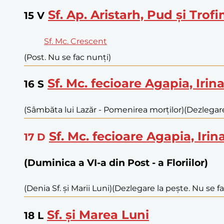
Sf. Ap. Aristarh, Pud și Trof
15
V
Sf. Mc. Crescent
(Post. Nu se fac nunți)
Sf. Mc. fecioare Agapia, Irina
16
S
(Sâmbăta lui Lazăr - Pomenirea morților)
(Dezlegare
Sf. Mc. fecioare Agapia, Irin
17
D
(Duminica a VI-a din Post - a Floriilor)
(Denia Sf. și Marii Luni)
(Dezlegare la pește. Nu se f
Sf. și Marea Luni
18
L