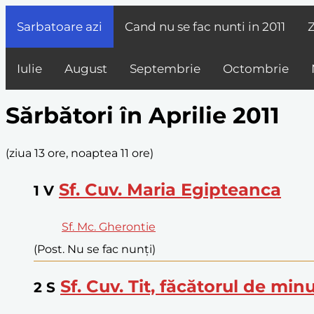
Sarbatoare azi
Cand nu se fac nunti in
2011
Z
Iulie
August
Septembrie
Octombrie
Sărbători în Aprilie 2011
(
ziua 13 ore, noaptea 11 ore
)
Sf. Cuv. Maria Egipteanca
1
V
Sf. Mc. Gherontie
(Post. Nu se fac nunți)
Sf. Cuv. Tit, făcătorul de min
2
S