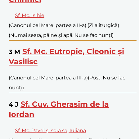
Sf. Mc. Isihie
(Canonul cel Mare, partea a II-a) (Zi aliturgică)
(Numai seara, pâine și apă. Nu se fac nunți)
Sf. Mc. Eutropie, Cleonic și
3
M
Vasilisc
(Canonul cel Mare, partea a III-a)
(Post. Nu se fac
nunți)
Sf. Cuv. Gherasim de la
4
J
Iordan
Sf. Mc. Pavel și sora sa, Iuliana