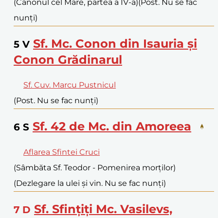
(Canonul cel Mare, partea a IV-a)
(Post. Nu se fac
nunți)
Sf. Mc. Conon din Isauria și
5
V
Conon Grădinarul
Sf. Cuv. Marcu Pustnicul
(Post. Nu se fac nunți)
Sf. 42 de Mc. din Amoreea
6
S
Aflarea Sfintei Cruci
(Sâmbăta Sf. Teodor - Pomenirea morților)
(Dezlegare la ulei și vin. Nu se fac nunți)
Sf. Sfințiți Mc. Vasilevs,
7
D