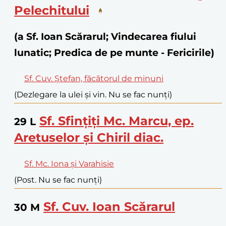
Pelechitului
(a Sf. Ioan Scărarul; Vindecarea fiului
lunatic; Predica de pe munte - Fericirile)
Sf. Cuv. Ștefan, făcătorul de minuni
(Dezlegare la ulei și vin. Nu se fac nunți)
Sf. Sfințiți Mc. Marcu, ep.
29
L
Aretuselor și Chiril diac.
Sf. Mc. Iona și Varahisie
(Post. Nu se fac nunți)
Sf. Cuv. Ioan Scărarul
30
M