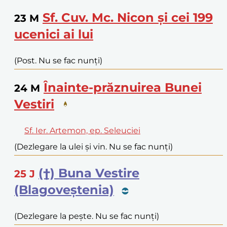
Sf. Cuv. Mc. Nicon și cei 199
23
M
ucenici ai lui
(Post. Nu se fac nunți)
Înainte-prăznuirea Bunei
24
M
Vestiri
Sf. Ier. Artemon, ep. Seleuciei
(Dezlegare la ulei și vin. Nu se fac nunți)
(†) Buna Vestire
25
J
(Blagoveștenia)
(Dezlegare la pește. Nu se fac nunți)