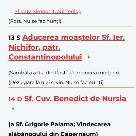
Sf. Cuv. Simeon Noul Teolog
(Post. Nu se fac nunți)
Aducerea moaștelor Sf. Ier.
13
S
Nichifor, patr.
Constantinopolului
(Sâmbăta a II-a din Post - Pomenirea morților)
(Dezlegare la ulei și vin. Nu se fac nunți)
Sf. Cuv. Benedict de Nursia
14
D
(a Sf. Grigorie Palama; Vindecarea
slăbănogului din Capernaum)