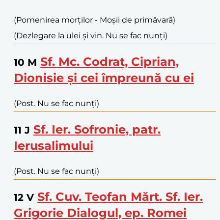
(Pomenirea morților - Moșii de primăvară)
(Dezlegare la ulei și vin. Nu se fac nunți)
Sf. Mc. Codrat, Ciprian,
10
M
Dionisie și cei împreună cu ei
(Post. Nu se fac nunți)
Sf. Ier. Sofronie, patr.
11
J
Ierusalimului
(Post. Nu se fac nunți)
Sf. Cuv. Teofan Mărt. Sf. Ier.
12
V
Grigorie Dialogul, ep. Romei