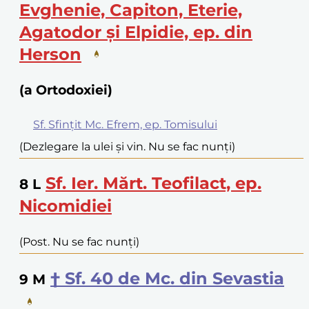
Evghenie, Capiton, Eterie,
Agatodor și Elpidie, ep. din
Herson
(a Ortodoxiei)
Sf. Sfințit Mc. Efrem, ep. Tomisului
(Dezlegare la ulei și vin. Nu se fac nunți)
Sf. Ier. Mărt. Teofilact, ep.
8
L
Nicomidiei
(Post. Nu se fac nunți)
† Sf. 40 de Mc. din Sevastia
9
M