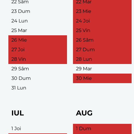
22
Sâm
22
Mar
23
Dum
23
Mie
24
Lun
24
Joi
25
Mar
25
Vin
26
Mie
26
Sâm
27
Joi
27
Dum
28
Vin
28
Lun
29
Sâm
29
Mar
30
Dum
30
Mie
31
Lun
IUL
AUG
1
Joi
1
Dum