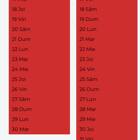
18
Joi
18
Sâm
19
Vin
19
Dum
20
Sâm
20
Lun
21
Dum
21
Mar
22
Lun
22
Mie
23
Mar
23
Joi
24
Mie
24
Vin
25
Joi
25
Sâm
26
Vin
26
Dum
27
Sâm
27
Lun
28
Dum
28
Mar
29
Lun
29
Mie
30
Mar
30
Joi
31
Vin