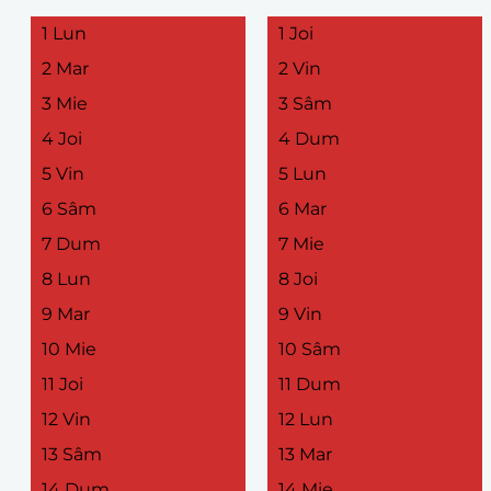
1
Lun
1
Joi
2
Mar
2
Vin
3
Mie
3
Sâm
4
Joi
4
Dum
5
Vin
5
Lun
6
Sâm
6
Mar
7
Dum
7
Mie
8
Lun
8
Joi
9
Mar
9
Vin
10
Mie
10
Sâm
11
Joi
11
Dum
12
Vin
12
Lun
13
Sâm
13
Mar
14
Dum
14
Mie