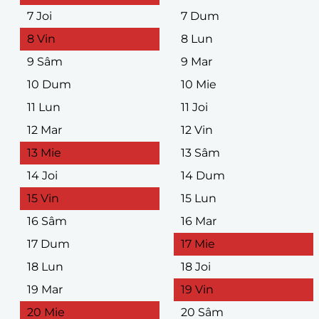
7
Joi
7
Dum
8
Vin
8
Lun
9
Sâm
9
Mar
10
Dum
10
Mie
11
Lun
11
Joi
12
Mar
12
Vin
13
Mie
13
Sâm
14
Joi
14
Dum
15
Vin
15
Lun
16
Sâm
16
Mar
17
Dum
17
Mie
18
Lun
18
Joi
19
Mar
19
Vin
20
Mie
20
Sâm