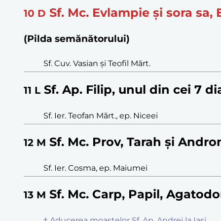
Sf. Mc. Evlampie și sora sa,
10
D
(Pilda semănătorului)
Sf. Cuv. Vasian și Teofil Mărt.
Sf. Ap. Filip, unul din cei 7 di
11
L
Sf. Ier. Teofan Mărt., ep. Niceei
Sf. Mc. Prov, Tarah și Andro
12
M
Sf. Ier. Cosma, ep. Maiumei
Sf. Mc. Carp, Papil, Agatodo
13
M
† Aducerea moaștelor Sf. Ap. Andrei la Iași