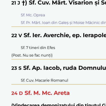
†) Sf. Cuv. Mărt. Visarion și 
21
J
Sf. Mc. Oprea
Sf. Pr. Mărt. Ioan din Galeș și Moise Măcinic din
Sf. Ier. Averchie, ep. Ierapole
22
V
Sf. 7 tineri din Efes
(Post. Nu se fac nunți)
Sf. Ap. Iacob, ruda Domnului,
23
S
Sf. Cuv. Macarie Romanul
Sf. M. Mc. Areta
24
D
(Vindecarea demonizatului din ținutul G