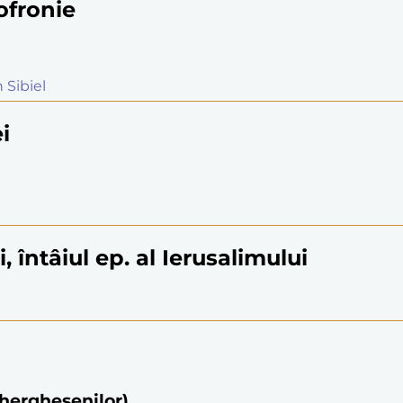
Sofronie
 Sibiel
i
 întâiul ep. al Ierusalimului
herghesenilor)