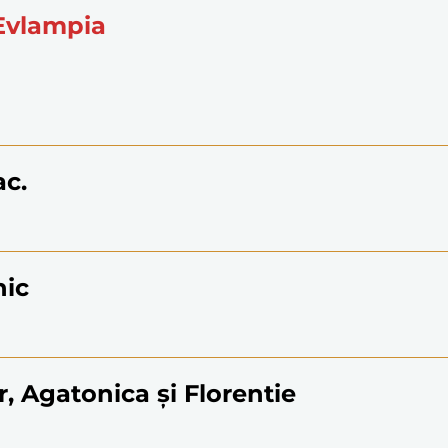
 Evlampia
ac.
nic
r, Agatonica și Florentie