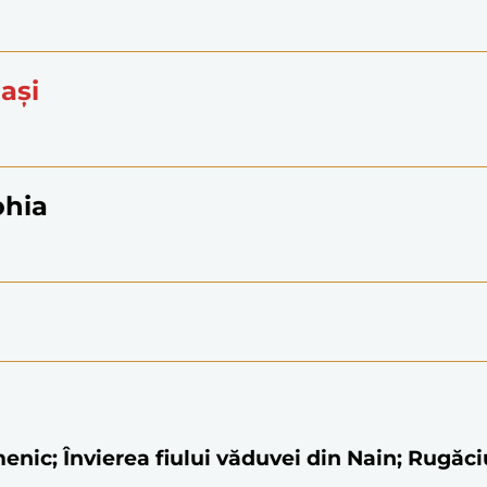
Iași
ohia
umenic; Învierea fiului văduvei din Nain; Rugăci