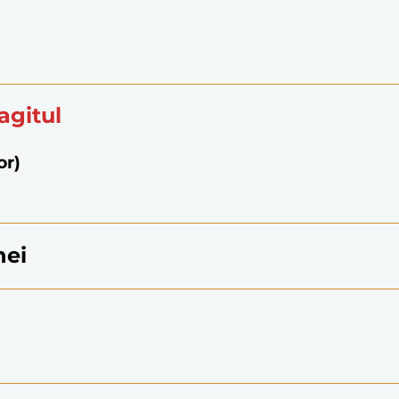
agitul
or)
nei