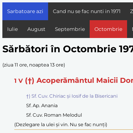
Sarbatoare azi
Cand nu se fac nunti in
1971
Z
Iulie
August
Septembrie
Octombrie
Sărbători în Octombrie 19
(
ziua 11 ore, noaptea 13 ore
)
(†) Acoperământul Maicii Do
1
V
†) Sf. Cuv. Chiriac și Iosif de la Bisericani
Sf. Ap. Anania
Sf. Cuv. Roman Melodul
(Dezlegare la ulei și vin. Nu se fac nunți)