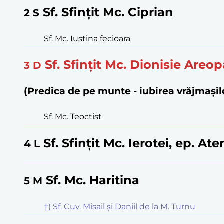
Sf. Sfințit Mc. Ciprian
2
S
Sf. Mc. Iustina fecioara
Sf. Sfințit Mc. Dionisie Areop
3
D
(Predica de pe munte - iubirea vrăjmașil
Sf. Mc. Teoctist
Sf. Sfințit Mc. Ierotei, ep. Ate
4
L
Sf. Mc. Haritina
5
M
†) Sf. Cuv. Misail și Daniil de la M. Turnu