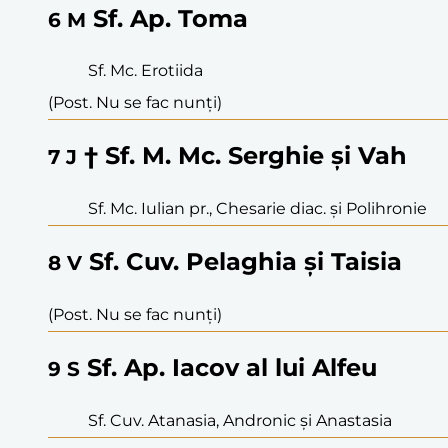
Sf. Ap. Toma
6
M
Sf. Mc. Erotiida
(Post. Nu se fac nunți)
† Sf. M. Mc. Serghie și Vah
7
J
Sf. Mc. Iulian pr., Chesarie diac. și Polihronie
Sf. Cuv. Pelaghia și Taisia
8
V
(Post. Nu se fac nunți)
Sf. Ap. Iacov al lui Alfeu
9
S
Sf. Cuv. Atanasia, Andronic și Anastasia