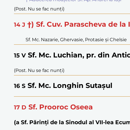
(Post. Nu se fac nunți)
†) Sf. Cuv. Parascheva de la 
14
J
Sf. Mc. Nazarie, Ghervasie, Protasie și Chelsie
Sf. Mc. Luchian, pr. din Anti
15
V
(Post. Nu se fac nunți)
Sf. Mc. Longhin Sutașul
16
S
Sf. Prooroc Oseea
17
D
(a Sf. Părinţi de la Sinodul al VII-lea Ec