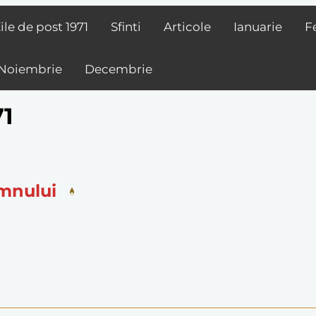
ile de post
1971
Sfinti
Articole
Ianuarie
F
Noiembrie
Decembrie
71
mnului