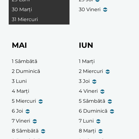
30
Marți
30
Vineri
31
Miercuri
MAI
IUN
1
Sâmbătă
1
Marți
2
Duminică
2
Miercuri
3
Luni
3
Joi
4
Marți
4
Vineri
5
Miercuri
5
Sâmbătă
6
Joi
6
Duminică
7
Vineri
7
Luni
8
Sâmbătă
8
Marți