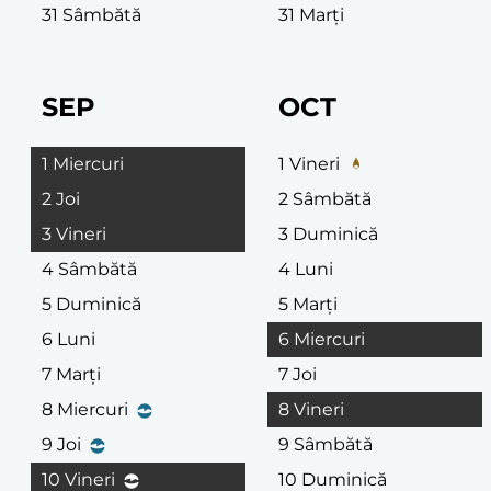
31
Sâmbătă
31
Marți
SEP
OCT
1
Miercuri
1
Vineri
2
Joi
2
Sâmbătă
3
Vineri
3
Duminică
4
Sâmbătă
4
Luni
5
Duminică
5
Marți
6
Luni
6
Miercuri
7
Marți
7
Joi
8
Miercuri
8
Vineri
9
Joi
9
Sâmbătă
10
Vineri
10
Duminică