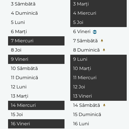
3
Sâmbătă
3
Marți
4
Duminică
4
Miercuri
5
Luni
5
Joi
6
Marți
6
Vineri
7
Miercuri
7
Sâmbătă
8
Joi
8
Duminică
9
Vineri
9
Luni
10
Sâmbătă
10
Marți
11
Duminică
11
Miercuri
12
Luni
12
Joi
13
Marți
13
Vineri
14
Miercuri
14
Sâmbătă
15
Joi
15
Duminică
16
Vineri
16
Luni