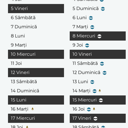
5
Vineri
5
Duminică
6
Sâmbătă
6
Luni
7
Duminică
7
Marți
8
Luni
8
Miercuri
9
Marți
9
Joi
10
Miercuri
10
Vineri
11
Joi
11
Sâmbătă
12
Vineri
12
Duminică
13
Sâmbătă
13
Luni
14
Duminică
14
Marți
15
Luni
15
Miercuri
16
Marți
16
Joi
17
Miercuri
17
Vineri
18
Joi
18
Sâmbătă