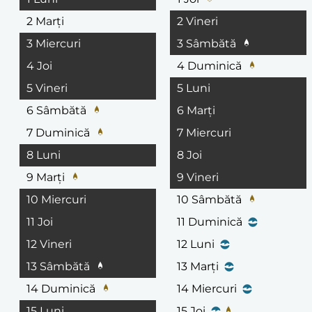
2
Marți
2
Vineri
3
Miercuri
3
Sâmbătă
4
Joi
4
Duminică
5
Vineri
5
Luni
6
Sâmbătă
6
Marți
7
Duminică
7
Miercuri
8
Luni
8
Joi
9
Marți
9
Vineri
10
Miercuri
10
Sâmbătă
11
Joi
11
Duminică
12
Vineri
12
Luni
13
Sâmbătă
13
Marți
14
Duminică
14
Miercuri
15
Luni
15
Joi