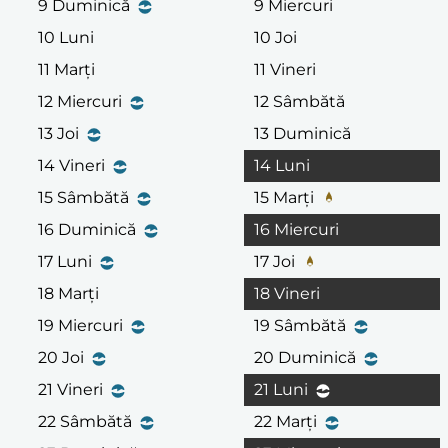
9
Duminică
9
Miercuri
10
Luni
10
Joi
11
Marți
11
Vineri
12
Miercuri
12
Sâmbătă
13
Joi
13
Duminică
14
Vineri
14
Luni
15
Sâmbătă
15
Marți
16
Duminică
16
Miercuri
17
Luni
17
Joi
18
Marți
18
Vineri
19
Miercuri
19
Sâmbătă
20
Joi
20
Duminică
21
Vineri
21
Luni
22
Sâmbătă
22
Marți