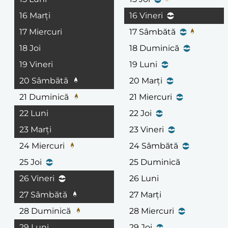
16
Marți
16
Vineri
17
Miercuri
17
Sâmbătă
18
Joi
18
Duminică
19
Vineri
19
Luni
20
Sâmbătă
20
Marți
21
Duminică
21
Miercuri
22
Luni
22
Joi
23
Marți
23
Vineri
24
Miercuri
24
Sâmbătă
25
Joi
25
Duminică
26
Vineri
26
Luni
27
Sâmbătă
27
Marți
28
Duminică
28
Miercuri
29
Luni
29
Joi