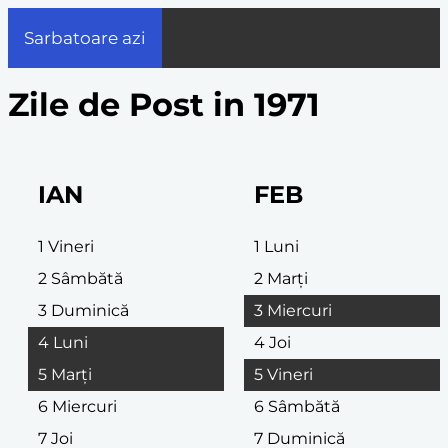
Sarbatoare azi
Zile de Post in
1971
IAN
FEB
1
Vineri
1
Luni
2
Sâmbătă
2
Marți
3
Duminică
3
Miercuri
4
Luni
4
Joi
5
Marți
5
Vineri
6
Miercuri
6
Sâmbătă
7
Joi
7
Duminică