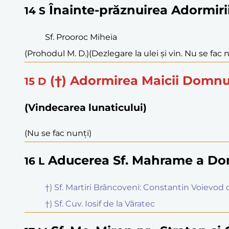
Înainte-prăznuirea Adormiri
14
S
Sf. Prooroc Miheia
(Prohodul M. D.)
(Dezlegare la ulei și vin. Nu se fac 
(†) Adormirea Maicii Domnu
15
D
(Vindecarea lunaticului)
(Nu se fac nunți)
Aducerea Sf. Mahrame a Dom
16
L
†) Sf. Martiri Brâncoveni: Constantin Voievod cu
†) Sf. Cuv. Iosif de la Văratec