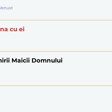
i Venust
una cu ei
irii Maicii Domnului