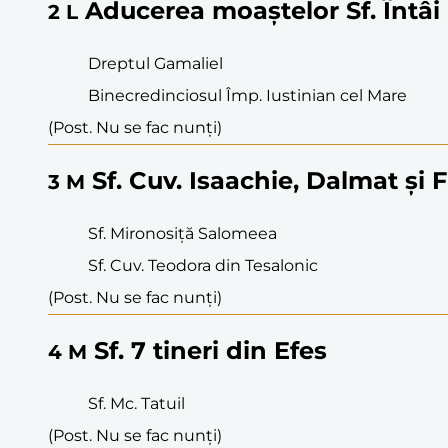
Aducerea moaștelor Sf. Întâi 
2
L
Dreptul Gamaliel
Binecredinciosul Împ. Iustinian cel Mare
(Post. Nu se fac nunți)
Sf. Cuv. Isaachie, Dalmat și 
3
M
Sf. Mironosiță Salomeea
Sf. Cuv. Teodora din Tesalonic
(Post. Nu se fac nunți)
Sf. 7 tineri din Efes
4
M
Sf. Mc. Tatuil
(Post. Nu se fac nunți)