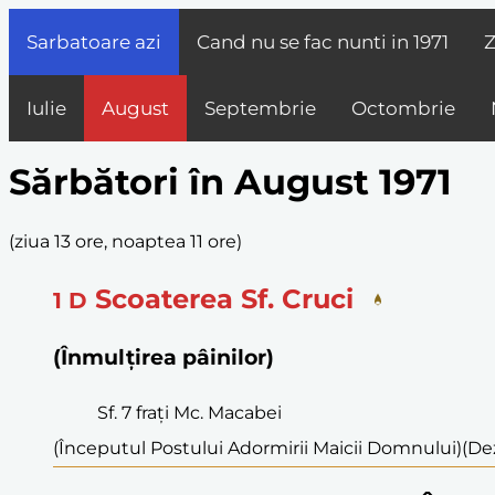
Sarbatoare azi
Cand nu se fac nunti in
1971
Z
Iulie
August
Septembrie
Octombrie
Sărbători în August 1971
(
ziua 13 ore, noaptea 11 ore
)
Scoaterea Sf. Cruci
1
D
(Înmulțirea pâinilor)
Sf. 7 frați Mc. Macabei
(Începutul Postului Adormirii Maicii Domnului)
(Dez