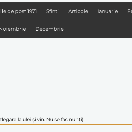
ile de post
1971
Sfinti
Articole
Ianuarie
F
Noiembrie
Decembrie
legare la ulei și vin. Nu se fac nunți)