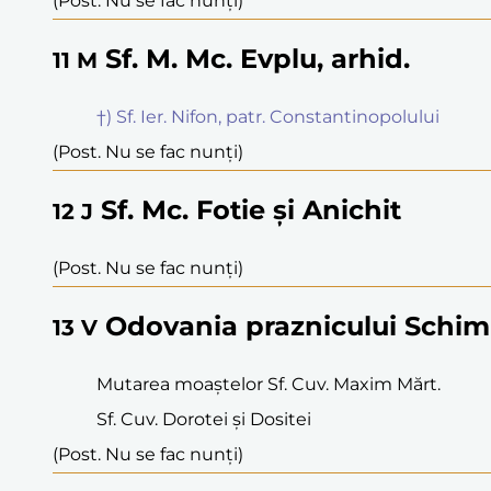
(Post. Nu se fac nunți)
Sf. M. Mc. Evplu, arhid.
11
M
†) Sf. Ier. Nifon, patr. Constantinopolului
(Post. Nu se fac nunți)
Sf. Mc. Fotie și Anichit
12
J
(Post. Nu se fac nunți)
Odovania praznicului Schimb
13
V
Mutarea moaștelor Sf. Cuv. Maxim Mărt.
Sf. Cuv. Dorotei și Dositei
(Post. Nu se fac nunți)