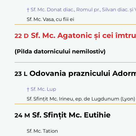
† Sf. Mc. Donat diac., Romul pr., Silvan diac. ș
Sf. Mc. Vasa, cu fiii ei
Sf. Mc. Agatonic și cei îmtr
22
D
(Pilda datornicului nemilostiv)
Odovania praznicului Adorm
23
L
† Sf. Mc. Lup
Sf. Sfințit Mc. Irineu, ep. de Lugdunum (Lyon)
Sf. Sfințit Mc. Eutihie
24
M
Sf. Mc. Tation