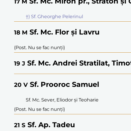
Sf. Mc. Miron pr., Straton și
17
M
†) Sf. Gheorghe Pelerinul
Sf. Mc. Flor și Lavru
18
M
(Post. Nu se fac nunți)
Sf. Mc. Andrei Stratilat, Timo
19
J
Sf. Prooroc Samuel
20
V
Sf. Mc. Sever, Eliodor și Teoharie
(Post. Nu se fac nunți)
Sf. Ap. Tadeu
21
S