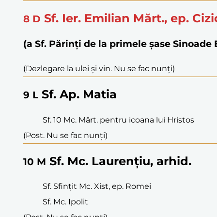
Sf. Ier. Emilian Mărt., ep. Ciz
8
D
(a Sf. Părinți de la primele șase Sinoad
(Dezlegare la ulei și vin. Nu se fac nunți)
Sf. Ap. Matia
9
L
Sf. 10 Mc. Mărt. pentru icoana lui Hristos
(Post. Nu se fac nunți)
Sf. Mc. Laurențiu, arhid.
10
M
Sf. Sfințit Mc. Xist, ep. Romei
Sf. Mc. Ipolit