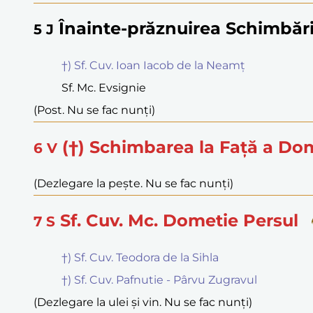
Înainte-prăznuirea Schimbări
5
J
†) Sf. Cuv. Ioan Iacob de la Neamț
Sf. Mc. Evsignie
(Post. Nu se fac nunți)
(†) Schimbarea la Față a Do
6
V
(Dezlegare la pește. Nu se fac nunți)
Sf. Cuv. Mc. Dometie Persul
7
S
†) Sf. Cuv. Teodora de la Sihla
†) Sf. Cuv. Pafnutie - Pârvu Zugravul
(Dezlegare la ulei și vin. Nu se fac nunți)