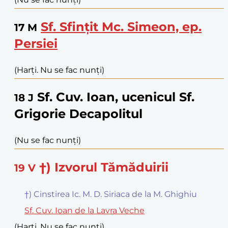
Sf. Sfințit Mc. Simeon, ep.
17
M
Persiei
(Harți. Nu se fac nunți)
Sf. Cuv. Ioan, ucenicul Sf.
18
J
Grigorie Decapolitul
(Nu se fac nunți)
†) Izvorul Tămăduirii
19
V
†) Cinstirea Ic. M. D. Siriaca de la M. Ghighiu
Sf. Cuv. Ioan de la Lavra Veche
(Harți. Nu se fac nunți)