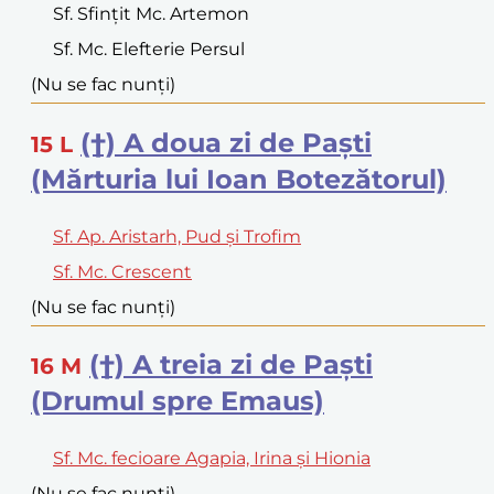
Sf. Sfințit Mc. Artemon
Sf. Mc. Elefterie Persul
(Nu se fac nunți)
(†) A doua zi de Paști
15
L
(Mărturia lui Ioan Botezătorul)
Sf. Ap. Aristarh, Pud și Trofim
Sf. Mc. Crescent
(Nu se fac nunți)
(†) A treia zi de Paști
16
M
(Drumul spre Emaus)
Sf. Mc. fecioare Agapia, Irina și Hionia
(Nu se fac nunți)