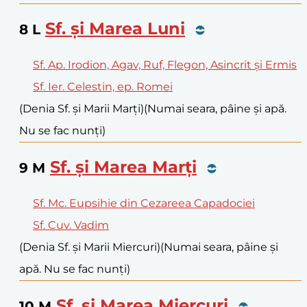
Sf. și Marea Luni
8
L
Sf. Ap. Irodion, Agav, Ruf, Flegon, Asincrit și Ermis
Sf. Ier. Celestin, ep. Romei
(Denia Sf. și Marii Marți)
(Numai seara, pâine și apă.
Nu se fac nunți)
Sf. și Marea Marți
9
M
Sf. Mc. Eupsihie din Cezareea Capadociei
Sf. Cuv. Vadim
(Denia Sf. și Marii Miercuri)
(Numai seara, pâine și
apă. Nu se fac nunți)
Sf. și Marea Miercuri
10
M