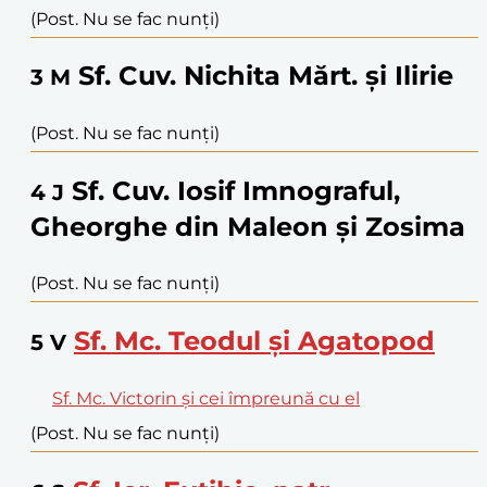
(Post. Nu se fac nunți)
Sf. Cuv. Nichita Mărt. și Ilirie
3
M
(Post. Nu se fac nunți)
Sf. Cuv. Iosif Imnograful,
4
J
Gheorghe din Maleon și Zosima
(Post. Nu se fac nunți)
Sf. Mc. Teodul și Agatopod
5
V
Sf. Mc. Victorin și cei împreună cu el
(Post. Nu se fac nunți)