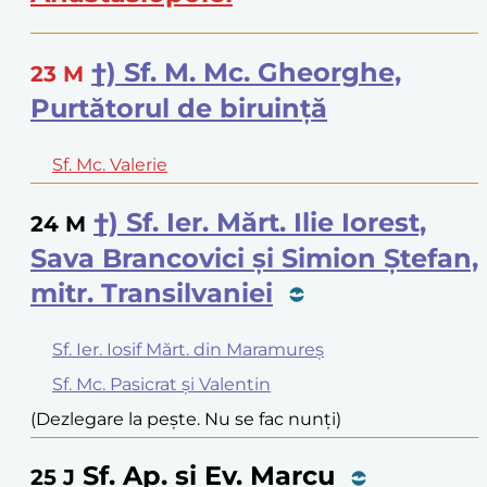
†) Sf. M. Mc. Gheorghe,
23
M
Purtătorul de biruință
Sf. Mc. Valerie
†) Sf. Ier. Mărt. Ilie Iorest,
24
M
Sava Brancovici și Simion Ștefan,
mitr. Transilvaniei
Sf. Ier. Iosif Mărt. din Maramureș
Sf. Mc. Pasicrat și Valentin
(Dezlegare la pește. Nu se fac nunți)
Sf. Ap. și Ev. Marcu
25
J