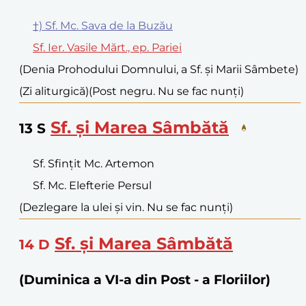
†) Sf. Mc. Sava de la Buzău
Sf. Ier. Vasile Mărt., ep. Pariei
(Denia Prohodului Domnului, a Sf. și Marii Sâmbete)
(Zi aliturgică)
(Post negru. Nu se fac nunți)
Sf. și Marea Sâmbătă
13
S
Sf. Sfințit Mc. Artemon
Sf. Mc. Elefterie Persul
(Dezlegare la ulei și vin. Nu se fac nunți)
Sf. și Marea Sâmbătă
14
D
(Duminica a VI-a din Post - a Floriilor)