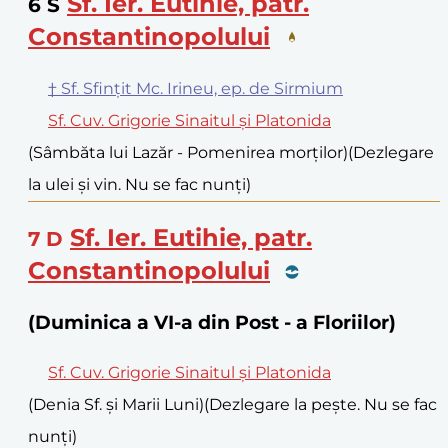
Sf. Ier. Eutihie, patr.
6
S
Constantinopolului
† Sf. Sfințit Mc. Irineu, ep. de Sirmium
Sf. Cuv. Grigorie Sinaitul și Platonida
(Sâmbăta lui Lazăr - Pomenirea morților)
(Dezlegare
la ulei și vin. Nu se fac nunți)
Sf. Ier. Eutihie, patr.
7
D
Constantinopolului
(Duminica a VI-a din Post - a Floriilor)
Sf. Cuv. Grigorie Sinaitul și Platonida
(Denia Sf. și Marii Luni)
(Dezlegare la pește. Nu se fac
nunți)