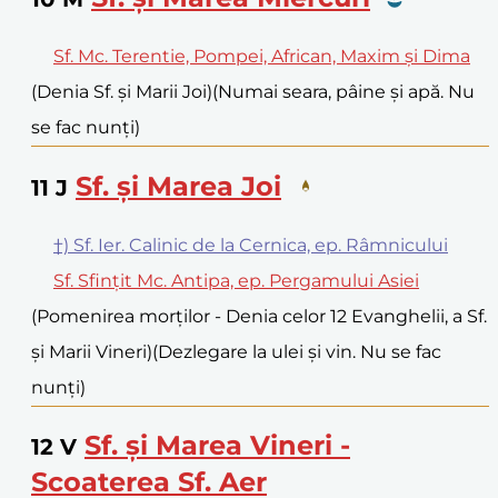
Sf. Mc. Terentie, Pompei, African, Maxim și Dima
(Denia Sf. și Marii Joi)
(Numai seara, pâine și apă. Nu
se fac nunți)
Sf. și Marea Joi
11
J
†) Sf. Ier. Calinic de la Cernica, ep. Râmnicului
Sf. Sfințit Mc. Antipa, ep. Pergamului Asiei
(Pomenirea morților - Denia celor 12 Evanghelii, a Sf.
și Marii Vineri)
(Dezlegare la ulei și vin. Nu se fac
nunți)
Sf. și Marea Vineri -
12
V
Scoaterea Sf. Aer