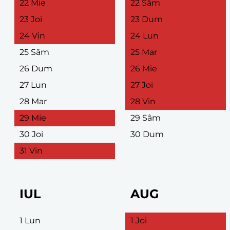
22
Mie
22
Sâm
23
Joi
23
Dum
24
Vin
24
Lun
25
Sâm
25
Mar
26
Dum
26
Mie
27
Lun
27
Joi
28
Mar
28
Vin
29
Mie
29
Sâm
30
Joi
30
Dum
31
Vin
IUL
AUG
1
Lun
1
Joi