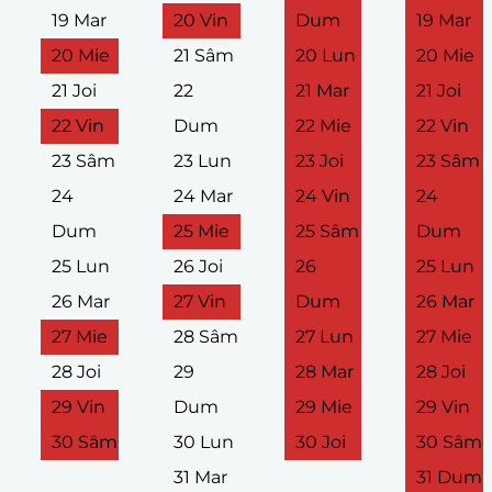
19
Mar
20
Vin
Dum
19
Mar
20
Mie
21
Sâm
20
Lun
20
Mie
21
Joi
22
21
Mar
21
Joi
22
Vin
Dum
22
Mie
22
Vin
23
Sâm
23
Lun
23
Joi
23
Sâm
24
24
Mar
24
Vin
24
Dum
25
Mie
25
Sâm
Dum
25
Lun
26
Joi
26
25
Lun
26
Mar
27
Vin
Dum
26
Mar
27
Mie
28
Sâm
27
Lun
27
Mie
28
Joi
29
28
Mar
28
Joi
29
Vin
Dum
29
Mie
29
Vin
30
Sâm
30
Lun
30
Joi
30
Sâm
31
Mar
31
Dum