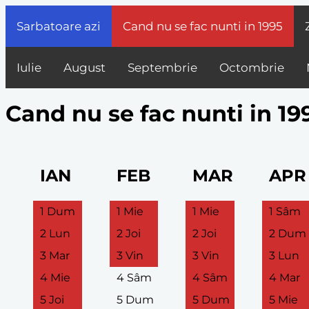
Sarbatoare azi
Cand nu se fac nunti in
1995
Iulie
August
Septembrie
Octombrie
Cand nu se fac nunti in
19
IAN
FEB
MAR
APR
1
Dum
1
Mie
1
Mie
1
Sâm
2
Lun
2
Joi
2
Joi
2
Dum
3
Mar
3
Vin
3
Vin
3
Lun
4
Mie
4
Sâm
4
Sâm
4
Mar
5
Joi
5
Dum
5
Dum
5
Mie