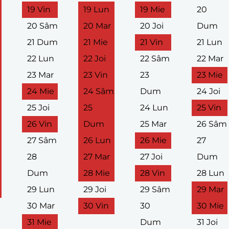
19
Vin
19
Lun
19
Mie
20
20
Sâm
20
Mar
20
Joi
Dum
21
Dum
21
Mie
21
Vin
21
Lun
22
Lun
22
Joi
22
Sâm
22
Mar
23
Mar
23
Vin
23
23
Mie
24
Mie
24
Sâm
Dum
24
Joi
25
Joi
25
24
Lun
25
Vin
26
Vin
Dum
25
Mar
26
Sâm
27
Sâm
26
Lun
26
Mie
27
28
27
Mar
27
Joi
Dum
Dum
28
Mie
28
Vin
28
Lun
m
29
Lun
29
Joi
29
Sâm
29
Mar
30
Mar
30
Vin
30
30
Mie
31
Mie
Dum
31
Joi