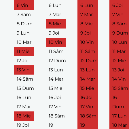
6
Vin
6
Lun
6
Lun
6
Joi
7
Sâm
7
Mar
7
Mar
7
Vin
8
Dum
8
Mie
8
Mie
8
Sâm
9
Lun
9
Joi
9
Joi
9
Dum
10
Mar
10
Vin
10
Vin
10
Lun
11
Mie
11
Sâm
11
Sâm
11
Mar
12
Joi
12
Dum
12
Dum
12
Mie
13
Vin
13
Lun
13
Lun
13
Joi
14
Sâm
14
Mar
14
Mar
14
Vin
15
Dum
15
Mie
15
Mie
15
Sâm
16
Lun
16
Joi
16
Joi
16
17
Mar
17
Vin
17
Vin
Dum
18
Mie
18
Sâm
18
Sâm
17
Lun
19
Joi
19
19
18
Mar