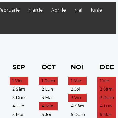
Februarie
Martie
Aprilie
Mai
Iunie
SEP
OCT
NOI
DEC
1
Vin
1
Dum
1
Mie
1
Vin
2
Sâm
2
Lun
2
Joi
2
Sâm
3
Dum
3
Mar
3
Vin
3
Dum
4
Lun
4
Mie
4
Sâm
4
Lun
5
Mar
5
Joi
5
Dum
5
Mar