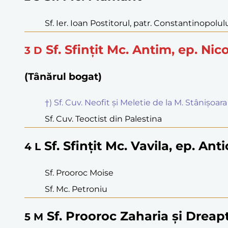
Sf. Ier. Ioan Postitorul, patr. Constantinopolul
Sf. Sfințit Mc. Antim, ep. Nic
3
D
(Tânărul bogat)
†) Sf. Cuv. Neofit și Meletie de la M. Stânișoara
Sf. Cuv. Teoctist din Palestina
Sf. Sfințit Mc. Vavila, ep. Anti
4
L
Sf. Prooroc Moise
Sf. Mc. Petroniu
Sf. Prooroc Zaharia și Dreapt
5
M