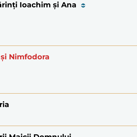
ărinți Ioachim și Ana
 și Nimfodora
ria
rii Maicii Domnului