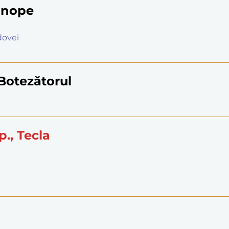
Sinope
ldovei
 Botezătorul
p., Tecla