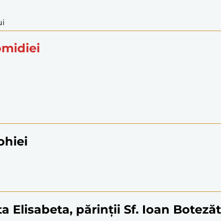
ui
omidiei
ohiei
a Elisabeta, părinții Sf. Ioan Boteză