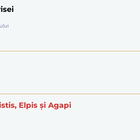
isei
ului
istis, Elpis și Agapi