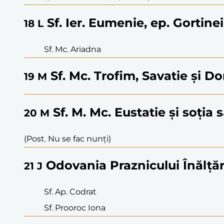
Sf. Ier. Eumenie, ep. Gortinei
18
L
Sf. Mc. Ariadna
Sf. Mc. Trofim, Savatie și 
19
M
Sf. M. Mc. Eustatie și soția s
20
M
(Post. Nu se fac nunți)
Odovania Praznicului Înălțări
21
J
Sf. Ap. Codrat
Sf. Prooroc Iona