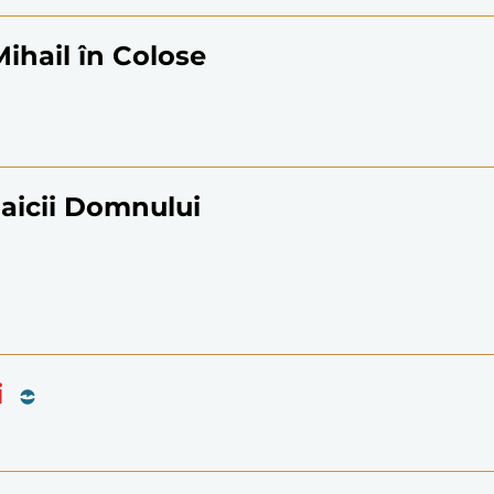
ihail în Colose
Maicii Domnului
i