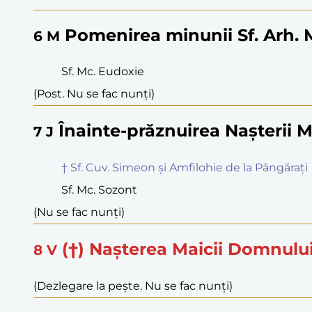
Pomenirea minunii Sf. Arh. M
6
M
Sf. Mc. Eudoxie
(Post. Nu se fac nunți)
Înainte-prăznuirea Nașterii 
7
J
† Sf. Cuv. Simeon și Amfilohie de la Pângărați
Sf. Mc. Sozont
(Nu se fac nunți)
(†) Nașterea Maicii Domnulu
8
V
(Dezlegare la pește. Nu se fac nunți)