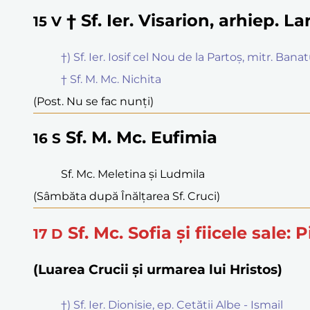
† Sf. Ier. Visarion, arhiep. Lar
15
V
†) Sf. Ier. Iosif cel Nou de la Partoș, mitr. Banat
† Sf. M. Mc. Nichita
(Post. Nu se fac nunți)
Sf. M. Mc. Eufimia
16
S
Sf. Mc. Meletina și Ludmila
(Sâmbăta după Înălțarea Sf. Cruci)
Sf. Mc. Sofia și fiicele sale: P
17
D
(Luarea Crucii și urmarea lui Hristos)
†) Sf. Ier. Dionisie, ep. Cetății Albe - Ismail