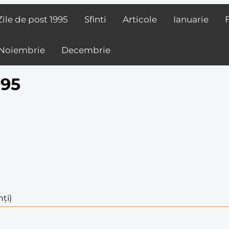
Zile de post
1995
Sfinti
Articole
Ianuarie
Noiembrie
Decembrie
995
nți)