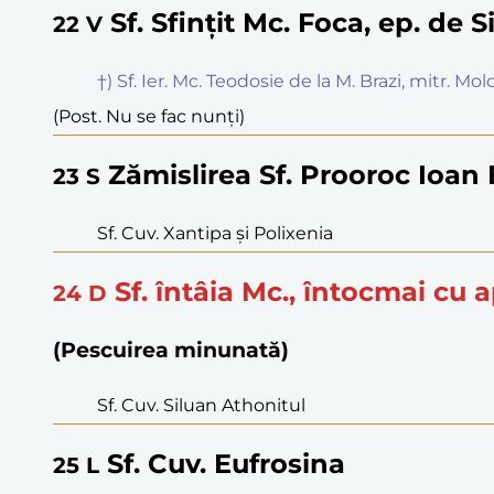
Sf. Sfințit Mc. Foca, ep. de 
22
V
†) Sf. Ier. Mc. Teodosie de la M. Brazi, mitr. Mo
(Post. Nu se fac nunți)
Zămislirea Sf. Prooroc Ioan
23
S
Sf. Cuv. Xantipa și Polixenia
Sf. întâia Mc., întocmai cu a
24
D
(Pescuirea minunată)
Sf. Cuv. Siluan Athonitul
Sf. Cuv. Eufrosina
25
L