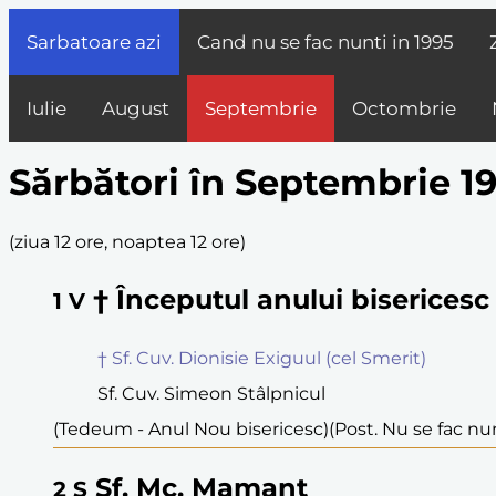
Sarbatoare azi
Cand nu se fac nunti in
1995
Iulie
August
Septembrie
Octombrie
Sărbători în Septembrie 1
(
ziua 12 ore, noaptea 12 ore
)
† Începutul anului bisericesc
1
V
† Sf. Cuv. Dionisie Exiguul (cel Smerit)
Sf. Cuv. Simeon Stâlpnicul
(Tedeum - Anul Nou bisericesc)
(Post. Nu se fac nu
Sf. Mc. Mamant
2
S