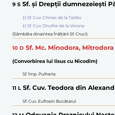
Sf. și Drepții dumnezeiești P
9
S
†) Sf. Cuv. Chiriac de la Tazlău
†) Sf. Cuv. Onufrie de la Vorona
(Sâmbăta dinaintea Înălțării Sf. Cruci)
Sf. Mc. Minodora, Mitrodora
10
D
(Convorbirea lui Iisus cu Nicodim)
Sf. Împ. Pulheria
Sf. Cuv. Teodora din Alexand
11
L
Sf. Cuv. Eufrosin Bucătarul
Odovania Praznicului Naște