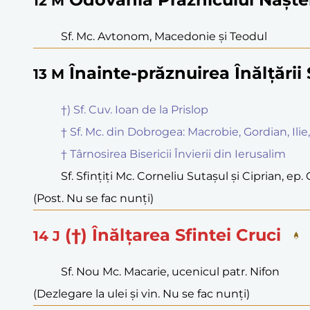
12
M
Sf. Mc. Avtonom, Macedonie și Teodul
Înainte-prăznuirea Înălțării 
13
M
†) Sf. Cuv. Ioan de la Prislop
† Sf. Mc. din Dobrogea: Macrobie, Gordian, Ilie,
† Târnosirea Bisericii Învierii din Ierusalim
Sf. Sfințiți Mc. Corneliu Sutașul și Ciprian, ep.
(Post. Nu se fac nunți)
(†) Înălțarea Sfintei Cruci
14
J
Sf. Nou Mc. Macarie, ucenicul patr. Nifon
(Dezlegare la ulei și vin. Nu se fac nunți)