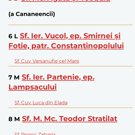
(a Cananeencii)
Sf. Ier. Vucol, ep. Smirnei și
6
L
Fotie, patr. Constantinopolului
Sf. Cuv. Varsanufie cel Mare
Sf. Ier. Partenie, ep.
7
M
Lampsacului
Sf. Cuv. Luca din Elada
Sf. M. Mc. Teodor Stratilat
8
M
Sf. Proroc Zaharia