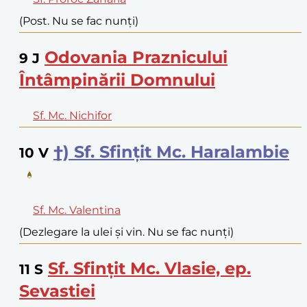
(Post. Nu se fac nunți)
Odovania Praznicului
9
J
Întâmpinării Domnului
Sf. Mc. Nichifor
†) Sf. Sfințit Mc. Haralambie
10
V
Sf. Mc. Valentina
(Dezlegare la ulei și vin. Nu se fac nunți)
Sf. Sfințit Mc. Vlasie, ep.
11
S
Sevastiei