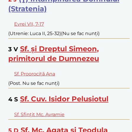
(Stratenia)
Evrei VII, 7-17
(Utrenie: Luca II, 25-32)
(Nu se fac nunți)
Sf. și Dreptul Simeon,
3
V
primitorul de Dumnezeu
Sf. Proorociță Ana
(Post. Nu se fac nunți)
Sf. Cuv. Isidor Pelusiotul
4
S
Sf. Sfințit Mc. Avramie
Sf. Mc. Agata și Teodula
5
D