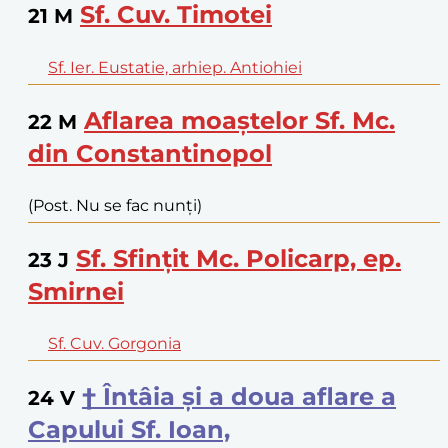
Sf. Cuv. Timotei
21
M
Sf. Ier. Eustatie, arhiep. Antiohiei
Aflarea moaștelor Sf. Mc.
22
M
din Constantinopol
(Post. Nu se fac nunți)
Sf. Sfințit Mc. Policarp, ep.
23
J
Smirnei
Sf. Cuv. Gorgonia
† Întâia și a doua aflare a
24
V
Capului Sf. Ioan,