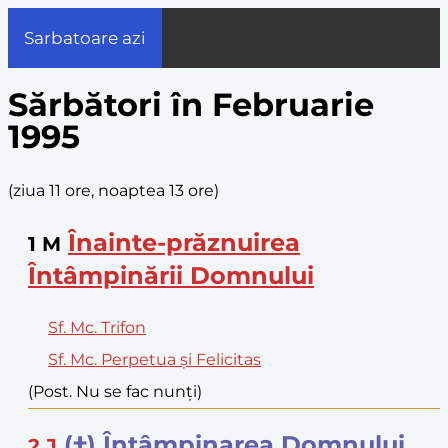
Sarbatoare azi
Sărbători în Februarie
1995
(
ziua 11 ore, noaptea 13 ore
)
Înainte-prăznuirea
1
M
Întâmpinării Domnului
Sf. Mc. Trifon
Sf. Mc. Perpetua și Felicitas
(Post. Nu se fac nunți)
(†) Întâmpinarea Domnului
2
J