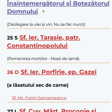
Înaintemergătorul și Botezătorul
Domnului
(Dezlegare la ulei și vin. Nu se fac nunți)
Sf. Ier. Tarasie, patr.
25
S
Constantinopolului
(Pomenirea morților - Moșii de iarnă)
Sf. Ier. Porfirie, ep. Gazei
26
D
(a lăsatului sec de carne)
Sf. Mc. Fotini Samarineanca
Sf. Cuv. Mărt. Procopie și
27
L