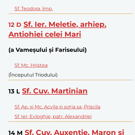
Sf. Teodora, împ.
Sf. Ier. Meletie, arhiep.
12
D
Antiohiei celei Mari
(a Vameșului și Fariseului)
Sf. Mc. Hristea
(Începutul Triodului)
Sf. Cuv. Martinian
13
L
Sf. Ap. și Mc. Acvila și soția sa, Priscila
Sf. Ier. Evloghie, patr. Alexandriei
Sf. Cuv. Auxenție, Maron și
14
M