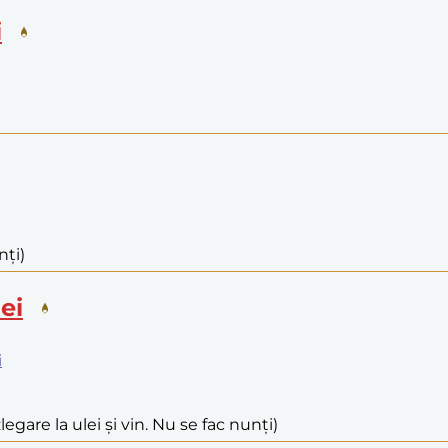
i
nți)
ei
i
legare la ulei și vin. Nu se fac nunți)