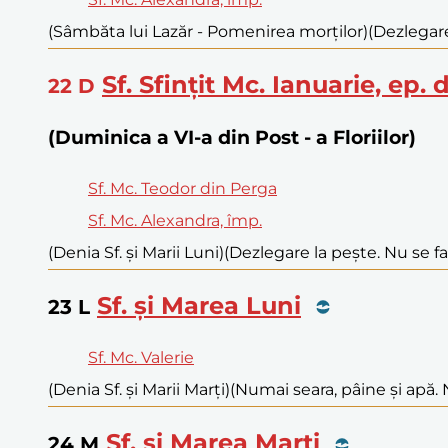
(Sâmbăta lui Lazăr - Pomenirea morților)
(Dezlegare
Sf. Sfințit Mc. Ianuarie, ep
22
D
(Duminica a VI-a din Post - a Floriilor)
Sf. Mc. Teodor din Perga
Sf. Mc. Alexandra, împ.
(Denia Sf. și Marii Luni)
(Dezlegare la pește. Nu se f
Sf. și Marea Luni
23
L
Sf. Mc. Valerie
(Denia Sf. și Marii Marți)
(Numai seara, pâine și apă. 
Sf. și Marea Marți
24
M