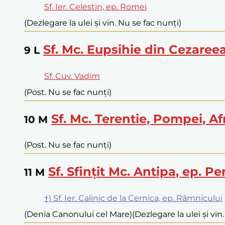
Sf. Ier. Celestin, ep. Romei
(Dezlegare la ulei și vin. Nu se fac nunți)
Sf. Mc. Eupsihie din Cezaree
9
L
Sf. Cuv. Vadim
(Post. Nu se fac nunți)
Sf. Mc. Terentie, Pompei, A
10
M
(Post. Nu se fac nunți)
Sf. Sfințit Mc. Antipa, ep. P
11
M
†) Sf. Ier. Calinic de la Cernica, ep. Râmnicului
(Denia Canonului cel Mare)
(Dezlegare la ulei și vin