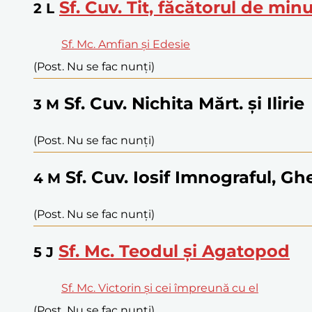
Sf. Cuv. Tit, făcătorul de min
2
L
Sf. Mc. Amfian și Edesie
(Post. Nu se fac nunți)
Sf. Cuv. Nichita Mărt. și Ilirie
3
M
(Post. Nu se fac nunți)
Sf. Cuv. Iosif Imnograful, 
4
M
(Post. Nu se fac nunți)
Sf. Mc. Teodul și Agatopod
5
J
Sf. Mc. Victorin și cei împreună cu el
(Post. Nu se fac nunți)