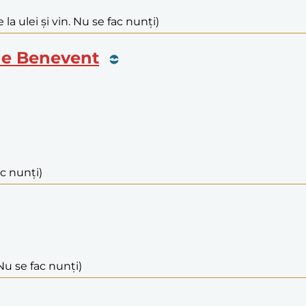
 la ulei și vin. Nu se fac nunți)
. de Benevent
ac nunți)
Nu se fac nunți)