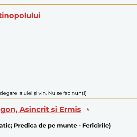
ntinopolului
legare la ulei și vin. Nu se fac nunți)
egon, Asincrit și Ermis
natic; Predica de pe munte - Fericirile)