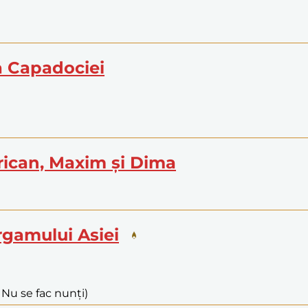
a Capadociei
frican, Maxim și Dima
ergamului Asiei
. Nu se fac nunți)