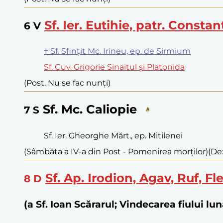
Sf. Ier. Eutihie, patr. Consta
6
V
† Sf. Sfințit Mc. Irineu, ep. de Sirmium
Sf. Cuv. Grigorie Sinaitul și Platonida
(Post. Nu se fac nunți)
Sf. Mc. Caliopie
7
S
Sf. Ier. Gheorghe Mărt., ep. Mitilenei
(Sâmbăta a IV-a din Post - Pomenirea morților)
(Dez
Sf. Ap. Irodion, Agav, Ruf, Fl
8
D
(a Sf. Ioan Scărarul; Vindecarea fiului lu