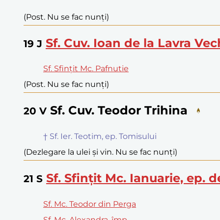
(Post. Nu se fac nunți)
Sf. Cuv. Ioan de la Lavra Ve
19
J
Sf. Sfințit Mc. Pafnutie
(Post. Nu se fac nunți)
Sf. Cuv. Teodor Trihina
20
V
† Sf. Ier. Teotim, ep. Tomisului
(Dezlegare la ulei și vin. Nu se fac nunți)
Sf. Sfințit Mc. Ianuarie, ep.
21
S
Sf. Mc. Teodor din Perga
Sf. Mc. Alexandra, împ.