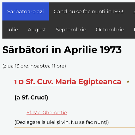
Sarbatoare azi
Cand nu se fac nunti in
1973
Iulie
August
Septembrie
Octombrie
Sărbători în Aprilie 1973
(
ziua 13 ore, noaptea 11 ore
)
Sf. Cuv. Maria Egipteanca
1
D
(a Sf. Cruci)
Sf. Mc. Gherontie
(Dezlegare la ulei și vin. Nu se fac nunți)