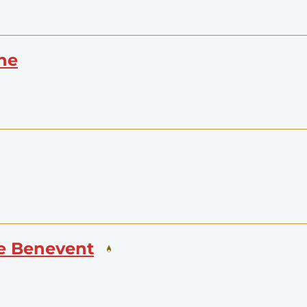
che
 de Benevent