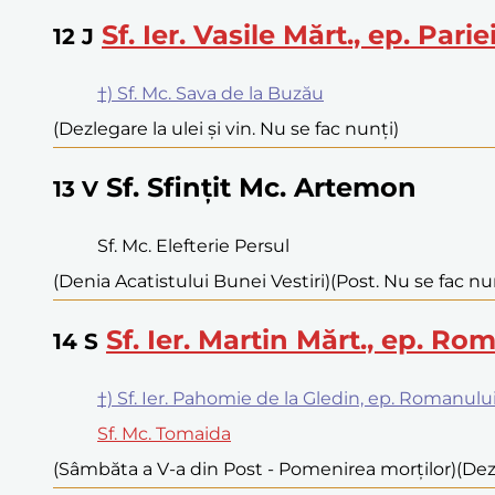
Sf. Ier. Vasile Mărt., ep. Parie
12
J
†) Sf. Mc. Sava de la Buzău
(Dezlegare la ulei și vin. Nu se fac nunți)
Sf. Sfințit Mc. Artemon
13
V
Sf. Mc. Elefterie Persul
(Denia Acatistului Bunei Vestiri)
(Post. Nu se fac nu
Sf. Ier. Martin Mărt., ep. Rom
14
S
†) Sf. Ier. Pahomie de la Gledin, ep. Romanulu
Sf. Mc. Tomaida
(Sâmbăta a V-a din Post - Pomenirea morților)
(Dez