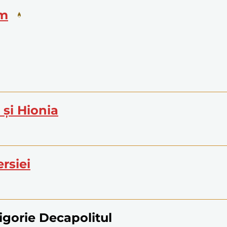
im
 și Hionia
ersiei
rigorie Decapolitul