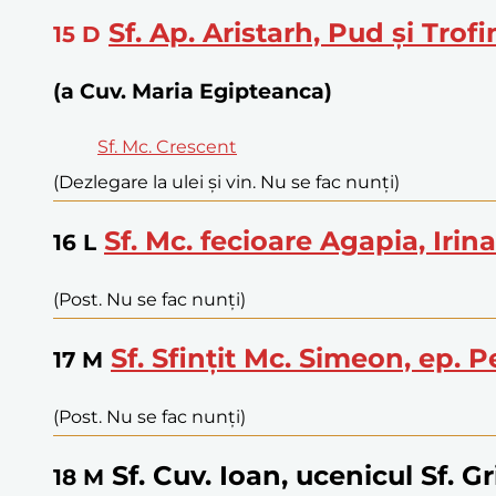
Sf. Ap. Aristarh, Pud și Trof
15
D
(a Cuv. Maria Egipteanca)
Sf. Mc. Crescent
(Dezlegare la ulei și vin. Nu se fac nunți)
Sf. Mc. fecioare Agapia, Irina
16
L
(Post. Nu se fac nunți)
Sf. Sfințit Mc. Simeon, ep. P
17
M
(Post. Nu se fac nunți)
Sf. Cuv. Ioan, ucenicul Sf. G
18
M