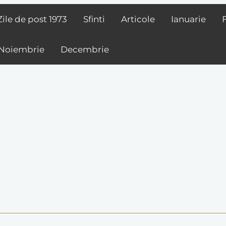
Zile de post
1973
Sfinti
Articole
Ianuarie
Noiembrie
Decembrie