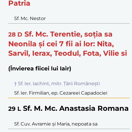
Patria
Sf. Mc. Nestor
Sf. Mc. Terentie, soția sa
28
D
Neonila și cei 7 fii ai lor: Nita,
Sarvil, Ierax, Teodul, Fota, Vilie si
(Învierea fiicei lui Iair)
† Sf. Ier. Iachint, mitr. Țării Românești
Sf. Ier. Firmilian, ep. Cezareei Capadociei
Sf. M. Mc. Anastasia Romana
29
L
Sf. Cuv. Avramie și Maria, nepoata sa