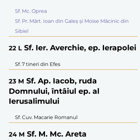
Sf. Mc. Oprea
Sf. Pr. Mărt. Ioan din Galeș și Moise Măcinic din
Sibiel
Sf. Ier. Averchie, ep. Ierapolei
22
L
Sf. 7 tineri din Efes
Sf. Ap. Iacob, ruda
23
M
Domnului, întâiul ep. al
Ierusalimului
Sf. Cuv. Macarie Romanul
Sf. M. Mc. Areta
24
M