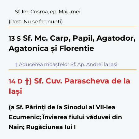
Sf. Ier. Cosma, ep. Maiumei
(Post. Nu se fac nunți)
Sf. Mc. Carp, Papil, Agatodor,
13
S
Agatonica și Florentie
† Aducerea moaștelor Sf. Ap. Andrei la Iași
†) Sf. Cuv. Parascheva de la
14
D
Iași
(a Sf. Părinţi de la Sinodul al VII-lea
Ecumenic; Învierea fiului văduvei din
Nain; Rugăciunea lui I