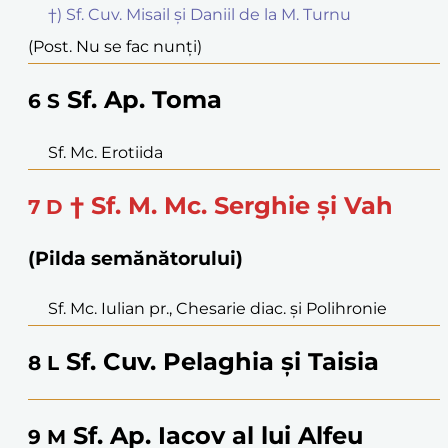
†) Sf. Cuv. Misail și Daniil de la M. Turnu
(Post. Nu se fac nunți)
Sf. Ap. Toma
6
S
Sf. Mc. Erotiida
† Sf. M. Mc. Serghie și Vah
7
D
(Pilda semănătorului)
Sf. Mc. Iulian pr., Chesarie diac. și Polihronie
Sf. Cuv. Pelaghia și Taisia
8
L
Sf. Ap. Iacov al lui Alfeu
9
M