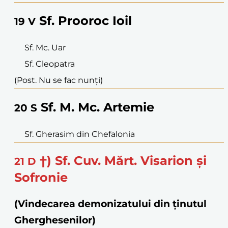
Sf. Prooroc Ioil
19
V
Sf. Mc. Uar
Sf. Cleopatra
(Post. Nu se fac nunți)
Sf. M. Mc. Artemie
20
S
Sf. Gherasim din Chefalonia
†) Sf. Cuv. Mărt. Visarion și
21
D
Sofronie
(Vindecarea demonizatului din ținutul
Gherghesenilor)