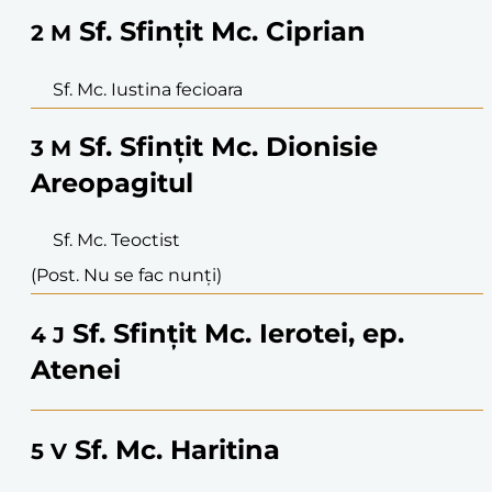
Sf. Sfințit Mc. Ciprian
2
M
Sf. Mc. Iustina fecioara
Sf. Sfințit Mc. Dionisie
3
M
Areopagitul
Sf. Mc. Teoctist
(Post. Nu se fac nunți)
Sf. Sfințit Mc. Ierotei, ep.
4
J
Atenei
Sf. Mc. Haritina
5
V