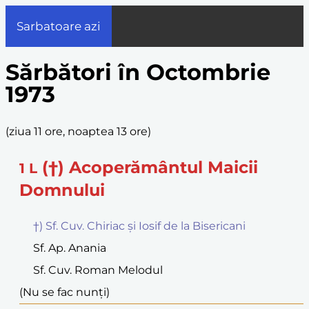
Sarbatoare azi
Sărbători în Octombrie
1973
(
ziua 11 ore, noaptea 13 ore
)
(†) Acoperământul Maicii
1
L
Domnului
†) Sf. Cuv. Chiriac și Iosif de la Bisericani
Sf. Ap. Anania
Sf. Cuv. Roman Melodul
(Nu se fac nunți)