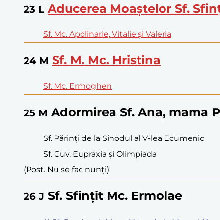
Aducerea Moaștelor Sf. Sfin
23
L
Sf. Mc. Apolinarie, Vitalie și Valeria
Sf. M. Mc. Hristina
24
M
Sf. Mc. Ermoghen
Adormirea Sf. Ana, mama P
25
M
Sf. Părinți de la Sinodul al V-lea Ecumenic
Sf. Cuv. Eupraxia și Olimpiada
(Post. Nu se fac nunți)
Sf. Sfințit Mc. Ermolae
26
J