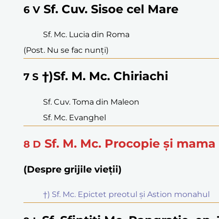
Sf. Cuv. Sisoe cel Mare
6
V
Sf. Mc. Lucia din Roma
(Post. Nu se fac nunți)
†)Sf. M. Mc. Chiriachi
7
S
Sf. Cuv. Toma din Maleon
Sf. Mc. Evanghel
Sf. M. Mc. Procopie și mama
8
D
(Despre grijile vieții)
†) Sf. Mc. Epictet preotul și Astion monahul