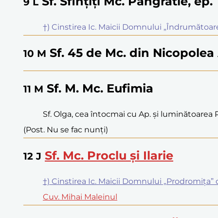
Sf. Sfințiți Mc. Pangratie, ep
9
L
†) Cinstirea Ic. Maicii Domnului „Îndrumătoa
Sf. 45 de Mc. din Nicopolea
10
M
Sf. M. Mc. Eufimia
11
M
Sf. Olga, cea întocmai cu Ap. și luminătoarea 
(Post. Nu se fac nunți)
Sf. Mc. Proclu și Ilarie
12
J
†) Cinstirea Ic. Maicii Domnului „Prodromița”
Cuv. Mihai Maleinul