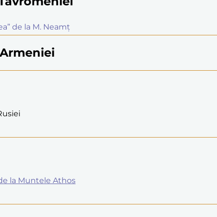
. Tavromeniei
rea” de la M. Neamț
 Armeniei
Rusiei
 de la Muntele Athos