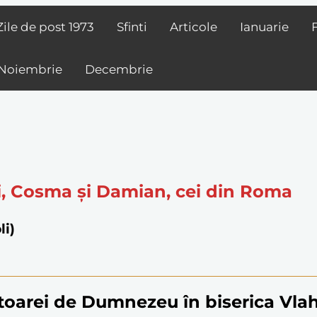
Zile de post
1973
Sfinti
Articole
Ianuarie
Noiembrie
Decembrie
nți, Cosma și Damian, cei din Roma
li)
oarei de Dumnezeu în biserica Vla