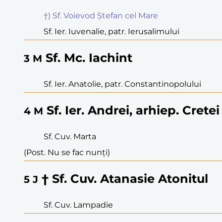
†) Sf. Voievod Ștefan cel Mare
Sf. Ier. Iuvenalie, patr. Ierusalimului
Sf. Mc. Iachint
3
M
Sf. Ier. Anatolie, patr. Constantinopolului
Sf. Ier. Andrei, arhiep. Cretei
4
M
Sf. Cuv. Marta
(Post. Nu se fac nunți)
† Sf. Cuv. Atanasie Atonitul
5
J
Sf. Cuv. Lampadie