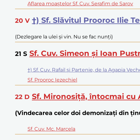
Aflarea moaștelor Sf. Cuv. Serafim de Sarov
†) Sf. Slăvitul Prooroc Ilie T
20
V
(Dezlegare la ulei și vin. Nu se fac nunți)
Sf. Cuv. Simeon și Ioan Pust
21
S
†) Sf. Cuv. Rafail și Partenie, de la Agapia Vech
Sf. Prooroc Iezechiel
Sf. Mironosiță, întocmai cu
22
D
(Vindecarea celor doi demonizați din țin
Sf. Cuv. Mc. Marcela