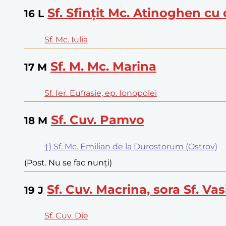
Sf. Sfințit Mc. Atinoghen cu c
16
L
Sf. Mc. Iulia
Sf. M. Mc. Marina
17
M
Sf. Ier. Eufrasie, ep. Ionopolei
Sf. Cuv. Pamvo
18
M
†) Sf. Mc. Emilian de la Durostorum (Ostrov)
(Post. Nu se fac nunți)
Sf. Cuv. Macrina, sora Sf. Vas
19
J
Sf. Cuv. Die