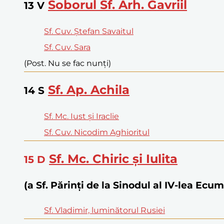
Soborul Sf. Arh. Gavriil
13
V
Sf. Cuv. Ștefan Savaitul
Sf. Cuv. Sara
(Post. Nu se fac nunți)
Sf. Ap. Achila
14
S
Sf. Mc. Iust și Iraclie
Sf. Cuv. Nicodim Aghioritul
Sf. Mc. Chiric și Iulita
15
D
(a Sf. Părinţi de la Sinodul al IV-lea Ecu
Sf. Vladimir, luminătorul Rusiei