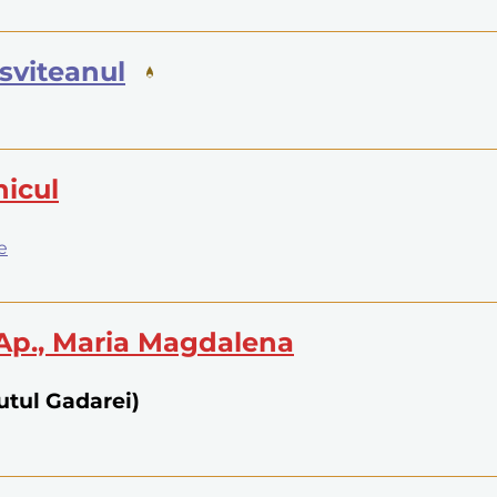
esviteanul
nicul
e
 Ap., Maria Magdalena
utul Gadarei)