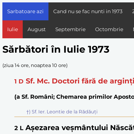
Sarbatoare azi
Cand nu se fac nunti in
1973
Iulie
August
Septembrie
Octombrie
Sărbători în Iulie 1973
(
ziua 14 ore, noaptea 10 ore
)
Sf. Mc. Doctori fără de argi
1
D
(a Sf. Români; Chemarea primilor Aposto
†) Sf. Ier. Leontie de la Rădăuți
Așezarea veșmântului Născăt
2
L