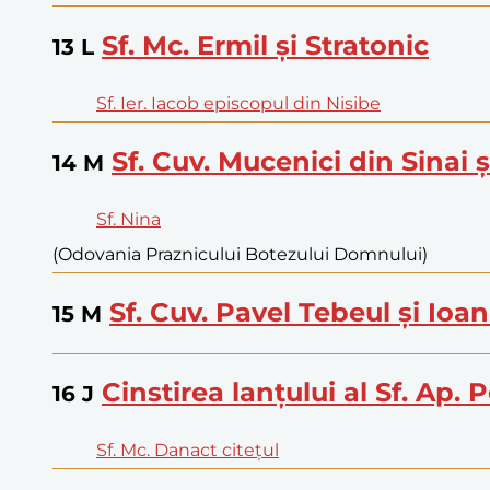
Sf. Mc. Ermil şi Stratonic
13
L
Sf. Ier. Iacob episcopul din Nisibe
Sf. Cuv. Mucenici din Sinai ş
14
M
Sf. Nina
(Odovania Praznicului Botezului Domnului)
Sf. Cuv. Pavel Tebeul şi Ioa
15
M
Cinstirea lanţului al Sf. Ap. 
16
J
Sf. Mc. Danact citeţul