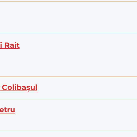
i Rait
n Colibaşul
Petru