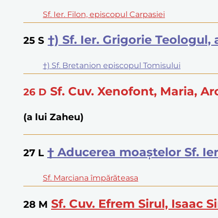
Sf. Ier. Filon, episcopul Carpasiei
†) Sf. Ier. Grigorie Teologu
25
S
†) Sf. Bretanion episcopul Tomisului
Sf. Cuv. Xenofont, Maria, Ar
26
D
(a lui Zaheu)
† Aducerea moaştelor Sf. Ie
27
L
Sf. Marciana împărăteasa
Sf. Cuv. Efrem Sirul, Isaac S
28
M