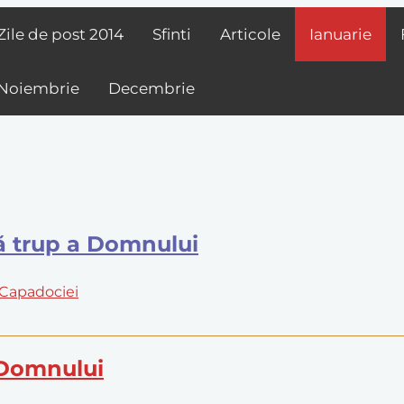
Zile de post
2014
Sfinti
Articole
Ianuarie
Noiembrie
Decembrie
pă trup a Domnului
i Capadociei
 Domnului