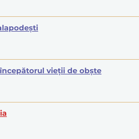
Calapodeşti
 începătorul vieţii de obşte
ia