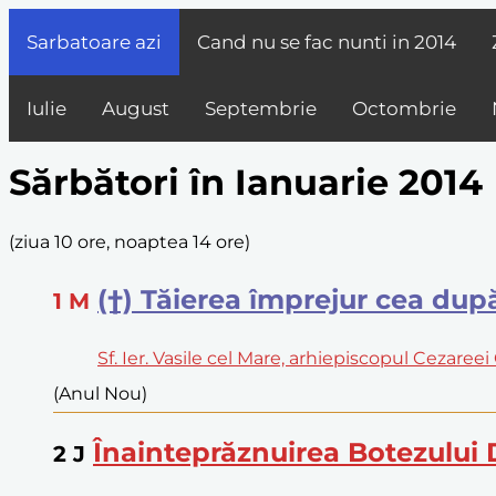
Sarbatoare azi
Cand nu se fac nunti in
2014
Iulie
August
Septembrie
Octombrie
Sărbători în Ianuarie 2014
(
ziua 10 ore, noaptea 14 ore
)
(†) Tăierea împrejur cea du
1
M
Sf. Ier. Vasile cel Mare, arhiepiscopul Cezaree
(Anul Nou)
Înainteprăznuirea Botezului
2
J