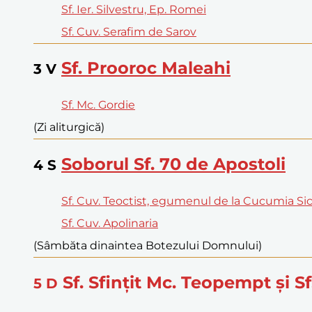
Sf. Ier. Silvestru, Ep. Romei
Sf. Cuv. Serafim de Sarov
Sf. Prooroc Maleahi
3
V
Sf. Mc. Gordie
(Zi aliturgică)
Soborul Sf. 70 de Apostoli
4
S
Sf. Cuv. Teoctist, egumenul de la Cucumia Sici
Sf. Cuv. Apolinaria
(Sâmbăta dinaintea Botezului Domnului)
Sf. Sfinţit Mc. Teopempt şi S
5
D