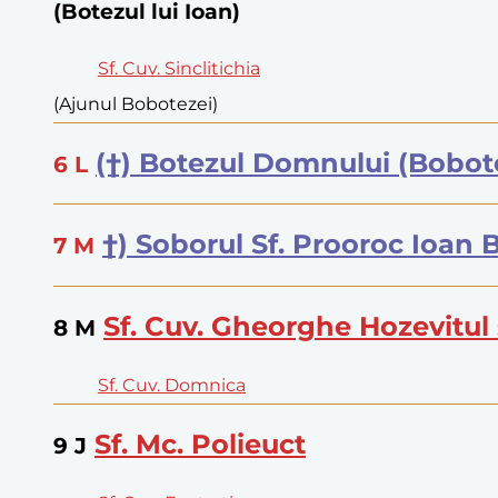
(Botezul lui Ioan)
Sf. Cuv. Sinclitichia
(Ajunul Bobotezei)
(†) Botezul Domnului (Bobot
6
L
†) Soborul Sf. Prooroc Ioan
7
M
Sf. Cuv. Gheorghe Hozevitul 
8
M
Sf. Cuv. Domnica
Sf. Mc. Polieuct
9
J