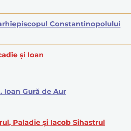
l, arhiepiscopul Constantinopolului
cadie şi Ioan
r. Ioan Gură de Aur
irul, Paladie şi Iacob Sihastrul