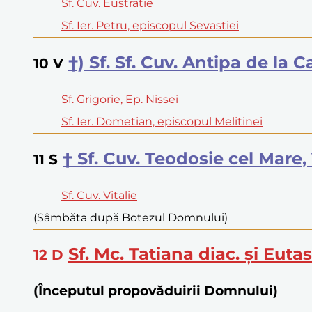
Sf. Cuv. Eustratie
Sf. Ier. Petru, episcopul Sevastiei
†) Sf. Sf. Cuv. Antipa de la 
10
V
Sf. Grigorie, Ep. Nissei
Sf. Ier. Dometian, episcopul Melitinei
† Sf. Cuv. Teodosie cel Mare,
11
S
Sf. Cuv. Vitalie
(Sâmbăta după Botezul Domnului)
Sf. Mc. Tatiana diac. şi Eutas
12
D
(Începutul propovăduirii Domnului)