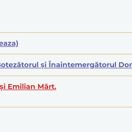
eaza)
 Botezătorul şi Înaintemergătorul D
şi Emilian Mărt.