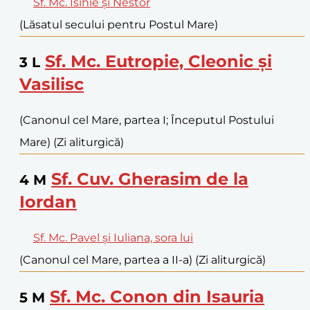
Sf. Mc. Isihie şi Nestor
(Lăsatul secului pentru Postul Mare)
Sf. Mc. Eutropie, Cleonic şi
3
L
Vasilisc
(Canonul cel Mare, partea I; Începutul Postului
Mare) (Zi aliturgică)
Sf. Cuv. Gherasim de la
4
M
Iordan
Sf. Mc. Pavel şi Iuliana, sora lui
(Canonul cel Mare, partea a II-a) (Zi aliturgică)
Sf. Mc. Conon din Isauria
5
M