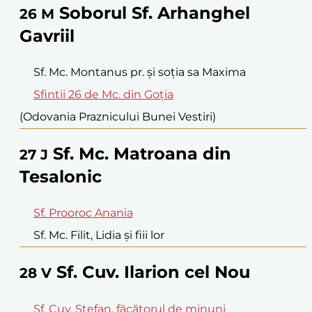
Soborul Sf. Arhanghel
26
M
Gavriil
Sf. Mc. Montanus pr. şi soţia sa Maxima
Sfintii 26 de Mc. din Goţia
(Odovania Praznicului Bunei Vestiri)
Sf. Mc. Matroana din
27
J
Tesalonic
Sf. Prooroc Anania
Sf. Mc. Filit, Lidia şi fiii lor
Sf. Cuv. Ilarion cel Nou
28
V
Sf. Cuv. Ştefan, făcătorul de minuni