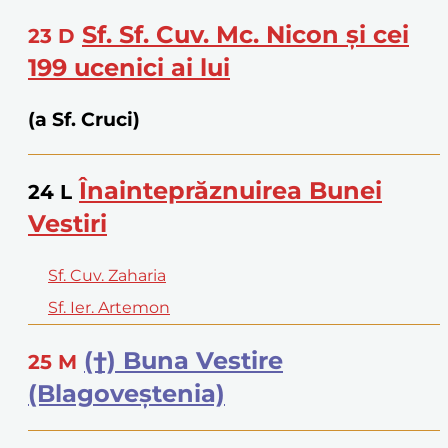
Sf. Sf. Cuv. Mc. Nicon şi cei
23
D
199 ucenici ai lui
(a Sf. Cruci)
Înainteprăznuirea Bunei
24
L
Vestiri
Sf. Cuv. Zaharia
Sf. Ier. Artemon
(†) Buna Vestire
25
M
(Blagoveştenia)