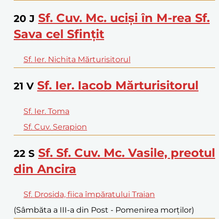
Sf. Cuv. Mc. ucişi în M-rea Sf.
20
J
Sava cel Sfinţit
Sf. Ier. Nichita Mărturisitorul
Sf. Ier. Iacob Mărturisitorul
21
V
Sf. Ier. Toma
Sf. Cuv. Serapion
Sf. Sf. Cuv. Mc. Vasile, preotul
22
S
din Ancira
Sf. Drosida, fiica împăratului Traian
(Sâmbăta a III-a din Post - Pomenirea morţilor)