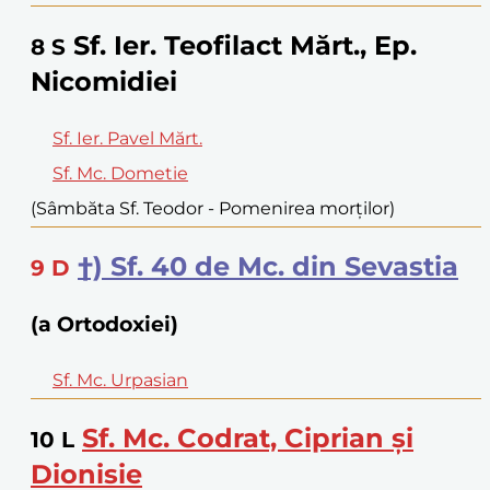
Sf. Ier. Teofilact Mărt., Ep.
8
S
Nicomidiei
Sf. Ier. Pavel Mărt.
Sf. Mc. Dometie
(Sâmbăta Sf. Teodor - Pomenirea morţilor)
†) Sf. 40 de Mc. din Sevastia
9
D
(a Ortodoxiei)
Sf. Mc. Urpasian
Sf. Mc. Codrat, Ciprian şi
10
L
Dionisie