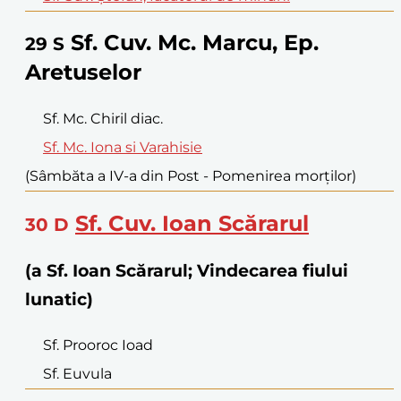
Sf. Cuv. Mc. Marcu, Ep.
29
S
Aretuselor
Sf. Mc. Chiril diac.
Sf. Mc. Iona si Varahisie
(Sâmbăta a IV-a din Post - Pomenirea morţilor)
Sf. Cuv. Ioan Scărarul
30
D
(a Sf. Ioan Scărarul; Vindecarea fiului
lunatic)
Sf. Prooroc Ioad
Sf. Euvula