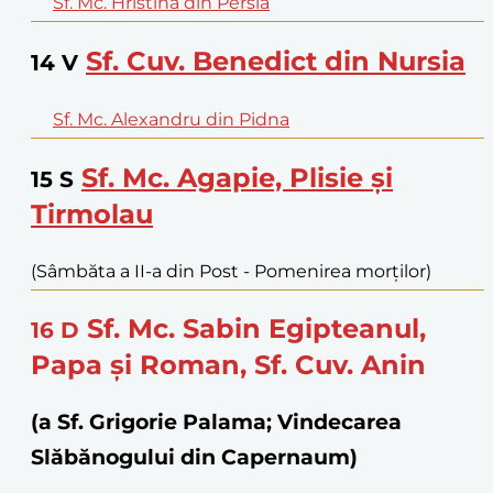
Sf. Mc. Hristina din Persia
Sf. Cuv. Benedict din Nursia
14
V
Sf. Mc. Alexandru din Pidna
Sf. Mc. Agapie, Plisie şi
15
S
Tirmolau
(Sâmbăta a II-a din Post - Pomenirea morţilor)
Sf. Mc. Sabin Egipteanul,
16
D
Papa şi Roman, Sf. Cuv. Anin
(a Sf. Grigorie Palama; Vindecarea
Slăbănogului din Capernaum)