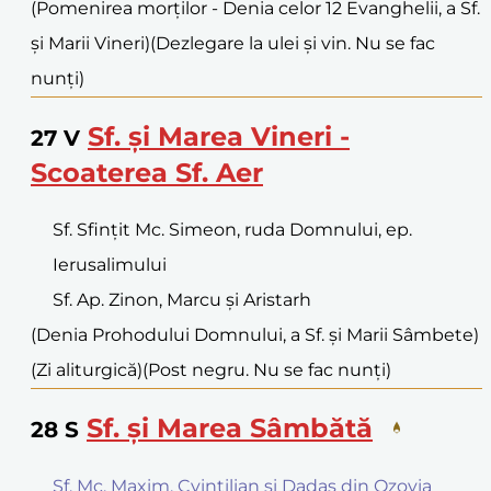
(Pomenirea morților - Denia celor 12 Evanghelii, a Sf.
și Marii Vineri)
(Dezlegare la ulei și vin. Nu se fac
nunți)
Sf. și Marea Vineri -
27
V
Scoaterea Sf. Aer
Sf. Sfințit Mc. Simeon, ruda Domnului, ep.
Ierusalimului
Sf. Ap. Zinon, Marcu și Aristarh
(Denia Prohodului Domnului, a Sf. și Marii Sâmbete)
(Zi aliturgică)
(Post negru. Nu se fac nunți)
Sf. și Marea Sâmbătă
28
S
Sf. Mc. Maxim, Cvintilian și Dadas din Ozovia