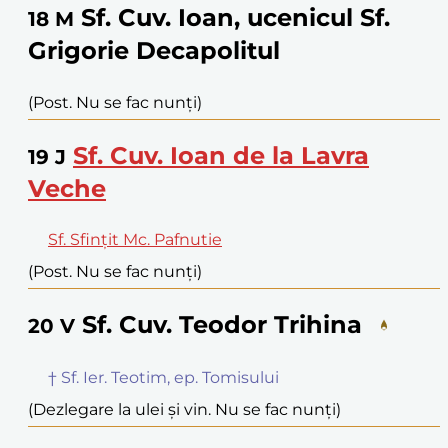
Sf. Cuv. Ioan, ucenicul Sf.
18
M
Grigorie Decapolitul
(Post. Nu se fac nunți)
Sf. Cuv. Ioan de la Lavra
19
J
Veche
Sf. Sfințit Mc. Pafnutie
(Post. Nu se fac nunți)
Sf. Cuv. Teodor Trihina
20
V
† Sf. Ier. Teotim, ep. Tomisului
(Dezlegare la ulei și vin. Nu se fac nunți)