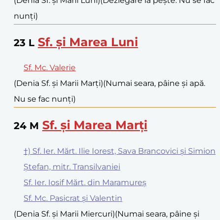
(Denia Sf. și Marii Luni)
(Dezlegare la pește. Nu se fac
nunți)
Sf. și Marea Luni
23
L
Sf. Mc. Valerie
(Denia Sf. și Marii Marți)
(Numai seara, pâine și apă.
Nu se fac nunți)
Sf. și Marea Marți
24
M
†) Sf. Ier. Mărt. Ilie Iorest, Sava Brancovici și Simion
Ștefan, mitr. Transilvaniei
Sf. Ier. Iosif Mărt. din Maramureș
Sf. Mc. Pasicrat și Valentin
(Denia Sf. și Marii Miercuri)
(Numai seara, pâine și