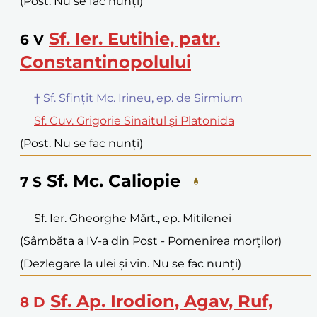
(Post. Nu se fac nunți)
Sf. Ier. Eutihie, patr.
6
V
Constantinopolului
† Sf. Sfințit Mc. Irineu, ep. de Sirmium
Sf. Cuv. Grigorie Sinaitul și Platonida
(Post. Nu se fac nunți)
Sf. Mc. Caliopie
7
S
Sf. Ier. Gheorghe Mărt., ep. Mitilenei
(Sâmbăta a IV-a din Post - Pomenirea morților)
(Dezlegare la ulei și vin. Nu se fac nunți)
Sf. Ap. Irodion, Agav, Ruf,
8
D