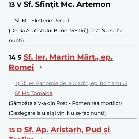
Sf. Sfințit Mc. Artemon
13
V
Sf. Mc. Elefterie Persul
(Denia Acatistului Bunei Vestiri)
(Post. Nu se fac
nunți)
Sf. Ier. Martin Mărt., ep.
14
S
Romei
†) Sf. Ier. Pahomie de la Gledin, ep. Romanului
Sf. Mc. Tomaida
(Sâmbăta a V-a din Post - Pomenirea morților)
(Dezlegare la ulei și vin. Nu se fac nunți)
Sf. Ap. Aristarh, Pud și
15
D