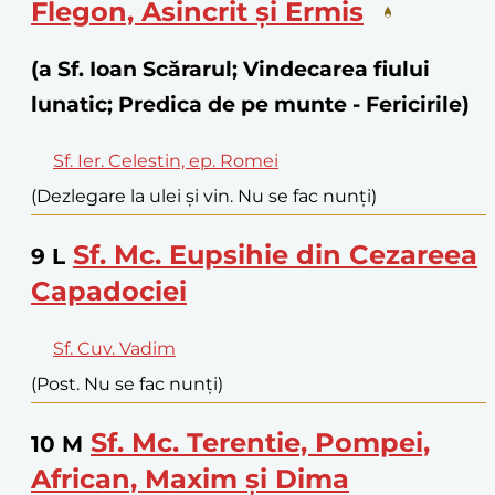
Flegon, Asincrit și Ermis
(a Sf. Ioan Scărarul; Vindecarea fiului
lunatic; Predica de pe munte - Fericirile)
Sf. Ier. Celestin, ep. Romei
(Dezlegare la ulei și vin. Nu se fac nunți)
Sf. Mc. Eupsihie din Cezareea
9
L
Capadociei
Sf. Cuv. Vadim
(Post. Nu se fac nunți)
Sf. Mc. Terentie, Pompei,
10
M
African, Maxim și Dima