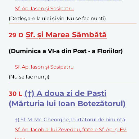
Sf. Ap. Iason și Sosipatru
(Dezlegare la ulei și vin. Nu se fac nunți)
Sf. și Marea Sâmbătă
29
D
(Duminica a VI-a din Post - a Floriilor)
Sf. Ap. Iason și Sosipatru
(Nu se fac nunți)
(†) A doua zi de Paști
30
L
(Mărturia lui Ioan Botezătorul)
†) Sf. M. Mc. Gheorghe, Purtătorul de biruință
Sf. Ap. Iacob al lui Zevedeu, fratele Sf. Ap. și Ev.