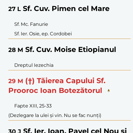
Sf. Cuv. Pimen cel Mare
27
L
Sf. Mc. Fanurie
Sf. Ier. Osie, ep. Cordobei
Sf. Cuv. Moise Etiopianul
28
M
Dreptul Iezechia
(†) Tăierea Capului Sf.
29
M
Prooroc Ioan Botezătorul
Fapte XIII, 25-33
(Dezlegare la ulei și vin. Nu se fac nunți)
Sf. Ier. Ioan, Pavel cel Nou și
30
J