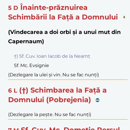
Înainte-prăznuirea
5
D
Schimbării la Față a Domnului
(Vindecarea a doi orbi și a unui mut din
Capernaum)
†) Sf. Cuv. Ioan Iacob de la Neamț
Sf. Mc. Evsignie
(Dezlegare la ulei și vin. Nu se fac nunți)
(†) Schimbarea la Față a
6
L
Domnului (Pobrejenia)
(Dezlegare la pește. Nu se fac nunți)
Sf. Cuv. Mc. Dometie Persul