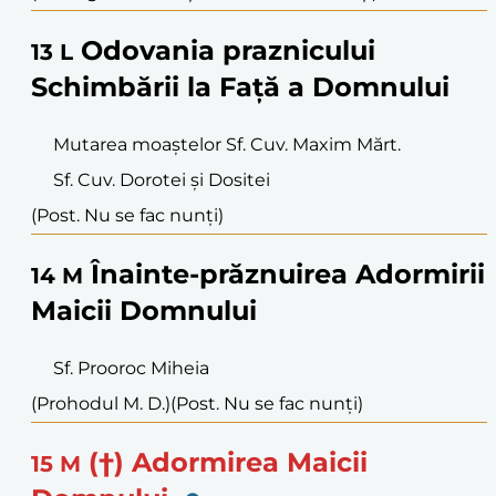
Odovania praznicului
13
L
Schimbării la Față a Domnului
Mutarea moaștelor Sf. Cuv. Maxim Mărt.
Sf. Cuv. Dorotei și Dositei
(Post. Nu se fac nunți)
Înainte-prăznuirea Adormirii
14
M
Maicii Domnului
Sf. Prooroc Miheia
(Prohodul M. D.)
(Post. Nu se fac nunți)
(†) Adormirea Maicii
15
M