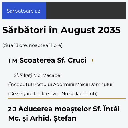
Sarbatoare azi
Sărbători în August 2035
(
ziua 13 ore, noaptea 11 ore
)
Scoaterea Sf. Cruci
1
M
Sf. 7 frați Mc. Macabei
(Începutul Postului Adormirii Maicii Domnului)
(Dezlegare la ulei și vin. Nu se fac nunți)
Aducerea moaștelor Sf. Întâi
2
J
Mc. și Arhid. Ștefan