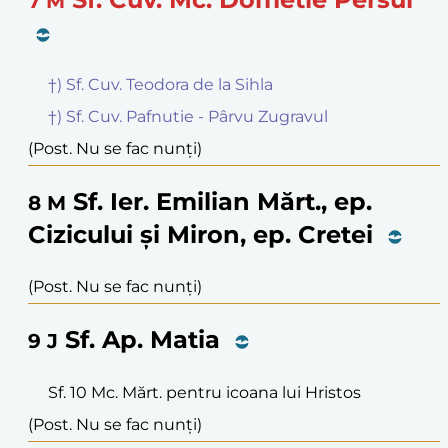
7
M
†) Sf. Cuv. Teodora de la Sihla
†) Sf. Cuv. Pafnutie - Pârvu Zugravul
(Post. Nu se fac nunți)
Sf. Ier. Emilian Mărt., ep.
8
M
Cizicului și Miron, ep. Cretei
(Post. Nu se fac nunți)
Sf. Ap. Matia
9
J
Sf. 10 Mc. Mărt. pentru icoana lui Hristos
(Post. Nu se fac nunți)