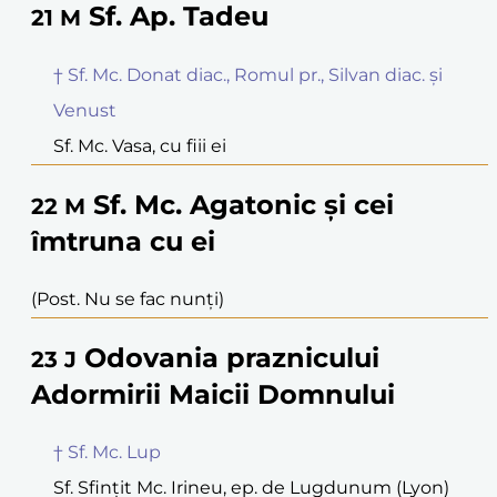
Sf. Ap. Tadeu
21
M
† Sf. Mc. Donat diac., Romul pr., Silvan diac. și
Venust
Sf. Mc. Vasa, cu fiii ei
Sf. Mc. Agatonic și cei
22
M
îmtruna cu ei
(Post. Nu se fac nunți)
Odovania praznicului
23
J
Adormirii Maicii Domnului
† Sf. Mc. Lup
Sf. Sfințit Mc. Irineu, ep. de Lugdunum (Lyon)