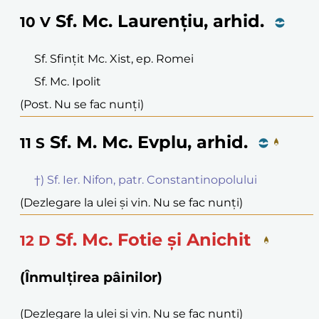
Sf. Mc. Laurențiu, arhid.
10
V
Sf. Sfințit Mc. Xist, ep. Romei
Sf. Mc. Ipolit
(Post. Nu se fac nunți)
Sf. M. Mc. Evplu, arhid.
11
S
†) Sf. Ier. Nifon, patr. Constantinopolului
(Dezlegare la ulei și vin. Nu se fac nunți)
Sf. Mc. Fotie și Anichit
12
D
(Înmulțirea pâinilor)
(Dezlegare la ulei și vin. Nu se fac nunți)