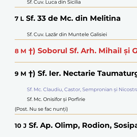
Sf. Cuv. Luca din Sicilia
Sf. 33 de Mc. din Melitina
7
L
Sf. Cuv. Lazăr din Muntele Galisiei
†) Soborul Sf. Arh. Mihail și G
8
M
†) Sf. Ier. Nectarie Taumatur
9
M
Sf. Mc. Claudiu, Castor, Sempronian și Nicostr
Sf. Mc. Onisifor și Porfirie
(Post. Nu se fac nunți)
Sf. Ap. Olimp, Rodion, Sosipat
10
J