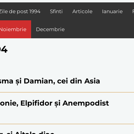
Zile de post
1994
Sfinti
Articole
Ianuarie
Noiembrie
Decembrie
94
osma și Damian, cei din Asia
tonie, Elpifidor și Anempodist