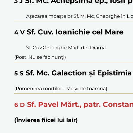
Sf. Mc. Achepsima ep., Iosif pr
3
J
Așezarea moaștelor Sf. M. Mc. Gheorghe în Li
Sf. Cuv. Ioanichie cel Mare
4
V
Sf. Cuv.Gheorghe Mărt. din Drama
(Post. Nu se fac nunți)
Sf. Mc. Galaction și Epistimia
5
S
(Pomenirea morților - Moşii de toamnă)
Sf. Pavel Mărt., patr. Consta
6
D
(Învierea fiicei lui Iair)