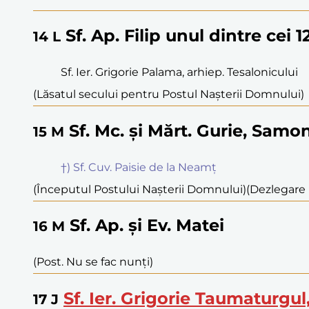
Sf. Ap. Filip unul dintre cei 
14
L
Sf. Ier. Grigorie Palama, arhiep. Tesalonicului
(Lăsatul secului pentru Postul Nașterii Domnului)
Sf. Mc. și Mărt. Gurie, Samon
15
M
†) Sf. Cuv. Paisie de la Neamț
(Începutul Postului Nașterii Domnului)
(Dezlegare l
Sf. Ap. și Ev. Matei
16
M
(Post. Nu se fac nunți)
Sf. Ier. Grigorie Taumaturgu
17
J