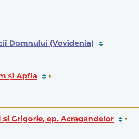
icii Domnului (Vovidenia)
im și Apfia
ei și Grigorie, ep. Acragandelor