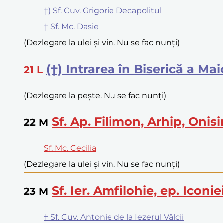
†) Sf. Cuv. Grigorie Decapolitul
† Sf. Mc. Dasie
(Dezlegare la ulei și vin. Nu se fac nunți)
(†) Intrarea în Biserică a Ma
21
L
(Dezlegare la pește. Nu se fac nunți)
Sf. Ap. Filimon, Arhip, Onis
22
M
Sf. Mc. Cecilia
(Dezlegare la ulei și vin. Nu se fac nunți)
Sf. Ier. Amfilohie, ep. Iconi
23
M
† Sf. Cuv. Antonie de la Iezerul Vâlcii