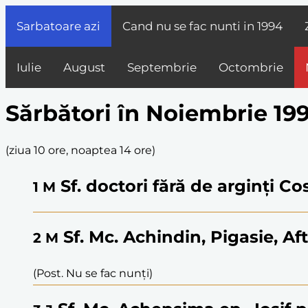
Sarbatoare azi
Cand nu se fac nunti in
1994
Iulie
August
Septembrie
Octombrie
Sărbători în Noiembrie 19
(
ziua 10 ore, noaptea 14 ore
)
Sf. doctori fără de arginți C
1
M
Sf. Mc. Achindin, Pigasie, Af
2
M
(Post. Nu se fac nunți)