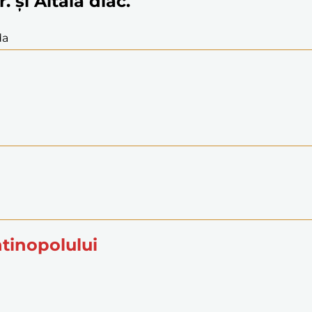
. și Aitala diac.
da
ntinopolului