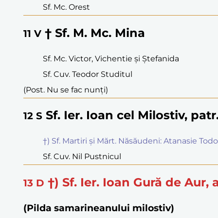
Sf. Mc. Orest
† Sf. M. Mc. Mina
11
V
Sf. Mc. Victor, Vichentie și Ștefanida
Sf. Cuv. Teodor Studitul
(Post. Nu se fac nunți)
Sf. Ier. Ioan cel Milostiv, pat
12
S
†) Sf. Martiri și Mărt. Năsăudeni: Atanasie Tod
Sf. Cuv. Nil Pustnicul
†) Sf. Ier. Ioan Gură de Aur
13
D
(Pilda samarineanului milostiv)