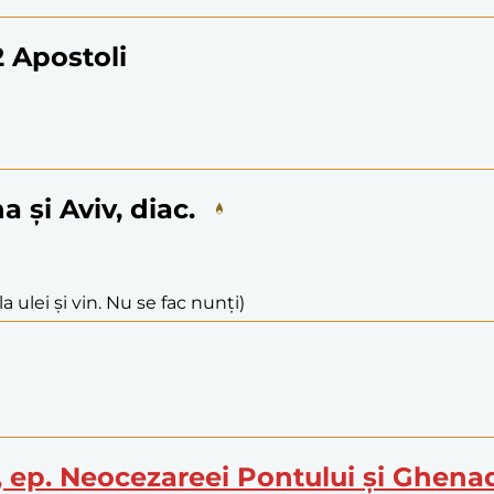
12 Apostoli
a și Aviv, diac.
a ulei și vin. Nu se fac nunți)
l, ep. Neocezareei Pontului și Ghenad