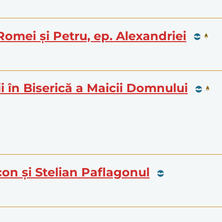
 Romei și Petru, ep. Alexandriei
i în Biserică a Maicii Domnului
icon și Stelian Paflagonul