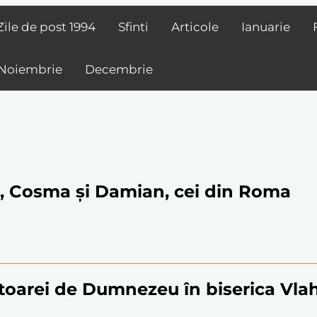
Zile de post
1994
Sfinti
Articole
Ianuarie
Noiembrie
Decembrie
ți, Cosma și Damian, cei din Roma
toarei de Dumnezeu în biserica Vla