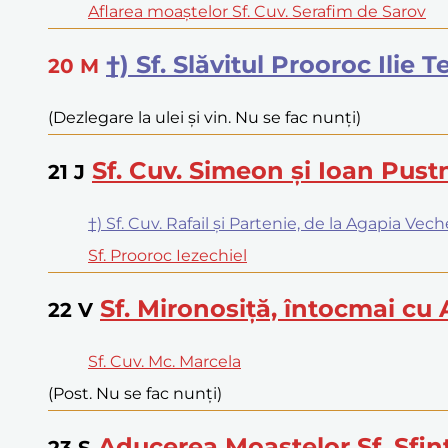
Aflarea moaștelor Sf. Cuv. Serafim de Sarov
†) Sf. Slăvitul Prooroc Ilie 
20
M
(Dezlegare la ulei și vin. Nu se fac nunți)
Sf. Cuv. Simeon și Ioan Pust
21
J
†) Sf. Cuv. Rafail și Partenie, de la Agapia Vech
Sf. Prooroc Iezechiel
Sf. Mironosiță, întocmai cu
22
V
Sf. Cuv. Mc. Marcela
(Post. Nu se fac nunți)
Aducerea Moaștelor Sf. Sfin
23
S