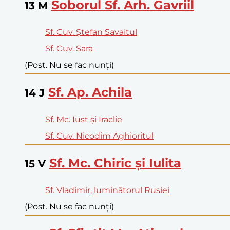
Soborul Sf. Arh. Gavriil
13
M
Sf. Cuv. Ștefan Savaitul
Sf. Cuv. Sara
(Post. Nu se fac nunți)
Sf. Ap. Achila
14
J
Sf. Mc. Iust și Iraclie
Sf. Cuv. Nicodim Aghioritul
Sf. Mc. Chiric și Iulita
15
V
Sf. Vladimir, luminătorul Rusiei
(Post. Nu se fac nunți)