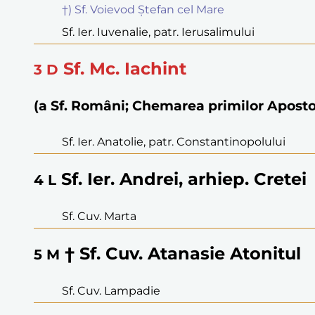
†) Sf. Voievod Ștefan cel Mare
Sf. Ier. Iuvenalie, patr. Ierusalimului
Sf. Mc. Iachint
3
D
(a Sf. Români; Chemarea primilor Aposto
Sf. Ier. Anatolie, patr. Constantinopolului
Sf. Ier. Andrei, arhiep. Cretei
4
L
Sf. Cuv. Marta
† Sf. Cuv. Atanasie Atonitul
5
M
Sf. Cuv. Lampadie