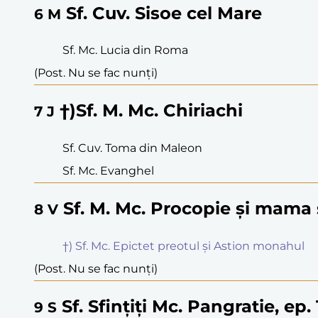
Sf. Cuv. Sisoe cel Mare
6
M
Sf. Mc. Lucia din Roma
(Post. Nu se fac nunți)
†)Sf. M. Mc. Chiriachi
7
J
Sf. Cuv. Toma din Maleon
Sf. Mc. Evanghel
Sf. M. Mc. Procopie și mama 
8
V
†) Sf. Mc. Epictet preotul și Astion monahul
(Post. Nu se fac nunți)
Sf. Sfințiți Mc. Pangratie, ep
9
S