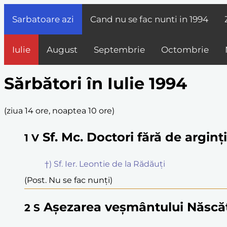
Sarbatoare azi
Cand nu se fac nunti in
1994
Iulie
August
Septembrie
Octombrie
Sărbători în Iulie 1994
(
ziua 14 ore, noaptea 10 ore
)
Sf. Mc. Doctori fără de argin
1
V
†) Sf. Ier. Leontie de la Rădăuți
(Post. Nu se fac nunți)
Așezarea veșmântului Născă
2
S