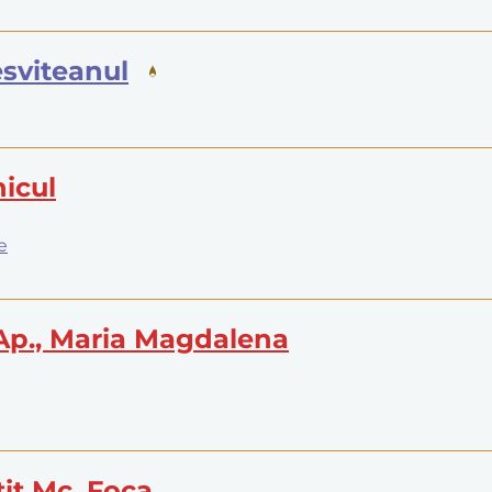
Tesviteanul
nicul
e
 Ap., Maria Magdalena
țit Mc. Foca