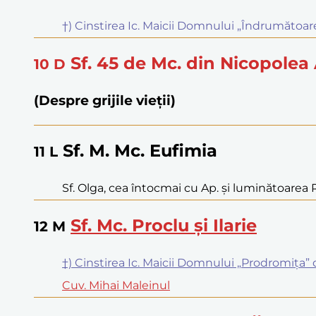
†) Cinstirea Ic. Maicii Domnului „Îndrumătoa
Sf. 45 de Mc. din Nicopolea
10
D
(Despre grijile vieții)
Sf. M. Mc. Eufimia
11
L
Sf. Olga, cea întocmai cu Ap. și luminătoarea 
Sf. Mc. Proclu și Ilarie
12
M
†) Cinstirea Ic. Maicii Domnului „Prodromița”
Cuv. Mihai Maleinul