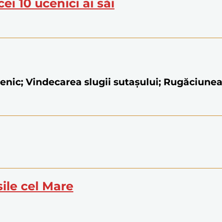
ei 10 ucenici ai săi
menic; Vindecarea slugii sutașului; Rugăciunea 
sile cel Mare