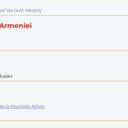
rea” de la M. Neamț
 Armeniei
Rusiei
 de la Muntele Athos