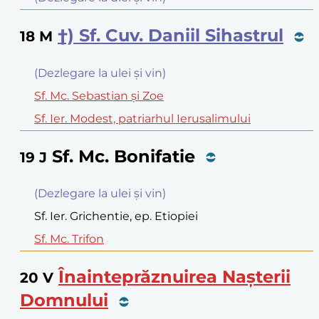
†) Sf. Cuv. Daniil Sihastrul
18
M
(Dezlegare la ulei şi vin)
Sf. Mc. Sebastian şi Zoe
Sf. Ier. Modest, patriarhul Ierusalimului
Sf. Mc. Bonifatie
19
J
(Dezlegare la ulei şi vin)
Sf. Ier. Grichentie, ep. Etiopiei
Sf. Mc. Trifon
Înainteprăznuirea Naşterii
20
V
Domnului