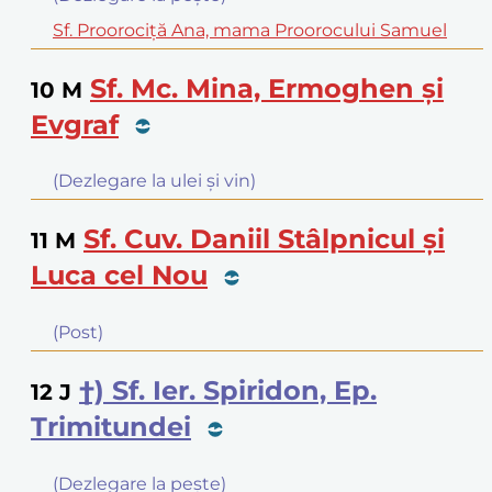
Sf. Proorociţă Ana, mama Proorocului Samuel
Sf. Mc. Mina, Ermoghen şi
10
M
Evgraf
(Dezlegare la ulei şi vin)
Sf. Cuv. Daniil Stâlpnicul şi
11
M
Luca cel Nou
(Post)
†) Sf. Ier. Spiridon, Ep.
12
J
Trimitundei
(Dezlegare la peşte)