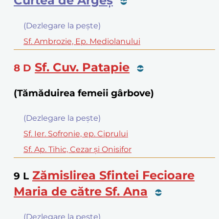
Curtea de Argeş
(Dezlegare la peşte)
Sf. Ambrozie, Ep. Mediolanului
Sf. Cuv. Patapie
8
D
(Tămăduirea femeii gârbove)
(Dezlegare la peşte)
Sf. Ier. Sofronie, ep. Ciprului
Sf. Ap. Tihic, Cezar şi Onisifor
Zămislirea Sfintei Fecioare
9
L
Maria de către Sf. Ana
(Dezlegare la peşte)