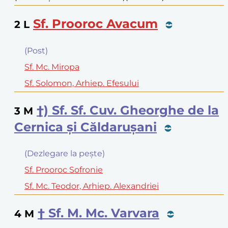
Sf. Prooroc Avacum
2
L
(Post)
Sf. Mc. Miropa
Sf. Solomon, Arhiep. Efesului
†) Sf. Sf. Cuv. Gheorghe de la
3
M
Cernica şi Căldaruşani
(Dezlegare la peşte)
Sf. Prooroc Sofronie
Sf. Mc. Teodor, Arhiep. Alexandriei
† Sf. M. Mc. Varvara
4
M