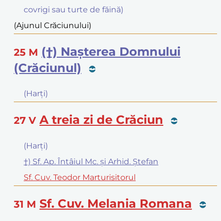
covrigi sau turte de făină)
(Ajunul Crăciunului)
(†) Naşterea Domnului
25
M
(Crăciunul)
(Harţi)
A treia zi de Crăciun
27
V
(Harţi)
†) Sf. Ap. Întâiul Mc. şi Arhid. Ştefan
Sf. Cuv. Teodor Marturisitorul
Sf. Cuv. Melania Romana
31
M