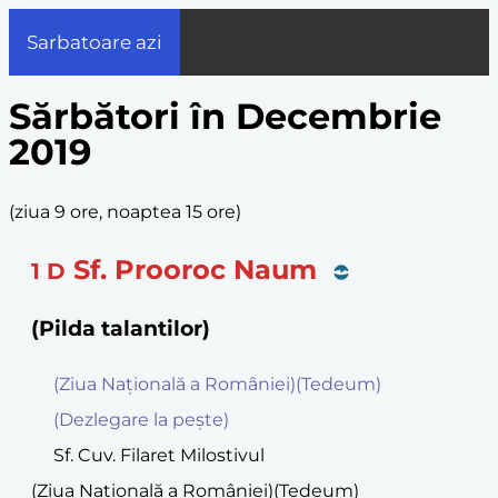
Sarbatoare azi
Sărbători în Decembrie
2019
(
ziua 9 ore, noaptea 15 ore
)
Sf. Prooroc Naum
1
D
(Pilda talantilor)
(Ziua Naţională a României)(Tedeum)
(Dezlegare la peşte)
Sf. Cuv. Filaret Milostivul
(Ziua Naţională a României)(Tedeum)