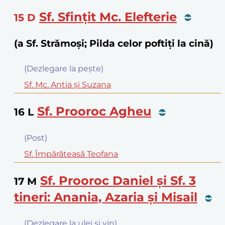
Sf. Sfinţit Mc. Elefterie
15
D
(a Sf. Strămoși; Pilda celor poftiți la cină)
(Dezlegare la peşte)
Sf. Mc. Antia şi Suzana
Sf. Prooroc Agheu
16
L
(Post)
Sf. Împărăteasă Teofana
Sf. Prooroc Daniel şi Sf. 3
17
M
tineri: Anania, Azaria şi Misail
(Dezlegare la ulei şi vin)