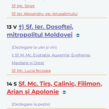
Sf. Mc. Sinet
Sf. Ier. Alexandru, ep. Ierusalimului
†) Sf. Ier. Dosoftei,
13
V
mitropolitul Moldovei
(Dezlegare la ulei şi vin)
† Sf. M. Mc. Evstratie, Auxenţie, Evghenie,
Mardarie şi Orest
Sf. Mc. Lucia fecioara
Sf. Mc. Tirs, Calinic, Filimon,
14
S
Arian şi Apolonie
(Dezlegare la peşte)