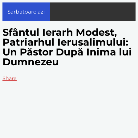
Sarbatoare azi
Sfântul Ierarh Modest,
Patriarhul Ierusalimului:
Un Păstor După Inima lui
Dumnezeu
Share