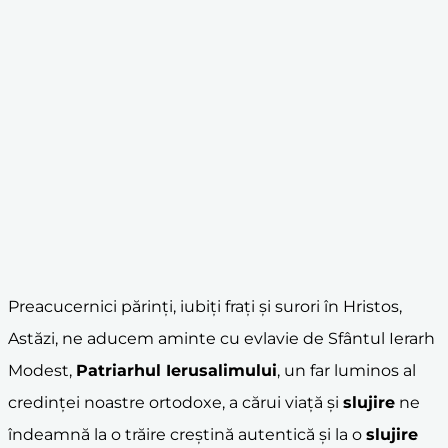
Preacucernici părinți, iubiți frați și surori în Hristos,
Astăzi, ne aducem aminte cu evlavie de Sfântul Ierarh
Modest,
Patriarhul
Ierusalim
ului
, un far luminos al
credinței noastre ortodoxe, a cărui viață și
slujire
ne
îndeamnă la o trăire creștină autentică și la o
slujire