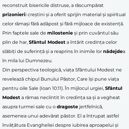
reconstruit bisericile distruse, a răscumpărat
prizonieri
i creștini și a oferit sprijin material și spiritual
celor rămași fără adăpost și fără mijloace de existență.
Prin faptele sale de
milostenie
și prin cuvântul său
plin de har,
Sfântul Modest
a întărit credința celor
slăbiți de suferință și a reaprins în inimile lor
nădejde
a
în mila lui Dumnezeu.
Din perspectiva teologică, viața Sfântului Modest ne
revelează chipul Bunului Păstor, Care își pune viața
pentru oile Sale (Ioan 10:11). În mijlocul urgiei,
Sfântul
Modest
a rămas neclintit în credința sa și a vegheat
asupra turmei sale cu o
dragoste
jertfelnică,
asemenea unui adevărat păstor. El a întrupat astfel
învățătura Evangheliei despre iubirea aproapelui și