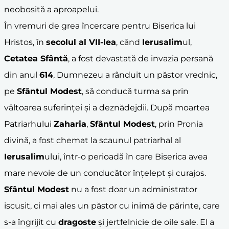
neobosită a aproapelui.
În vremuri de grea încercare pentru Biserica lui
Hristos, în
secolul al VII-lea
, când
Ierusalim
ul,
Cetatea Sfântă
, a fost devastată de invazia persană
din anul
614
, Dumnezeu a rânduit un păstor vrednic,
pe
Sfântul Modest
, să conducă turma sa prin
vâltoarea suferinței și a deznădejdii. După moartea
Patriarhului
Zaharia
,
Sfântul Modest
, prin Pronia
divină, a fost chemat la scaunul patriarhal al
Ierusalim
ului, într-o perioadă în care Biserica avea
mare nevoie de un conducător înțelept și curajos.
Sfântul Modest
nu a fost doar un administrator
iscusit, ci mai ales un păstor cu inimă de părinte, care
s-a îngrijit cu
dragoste
și jertfelnicie de oile sale. El a