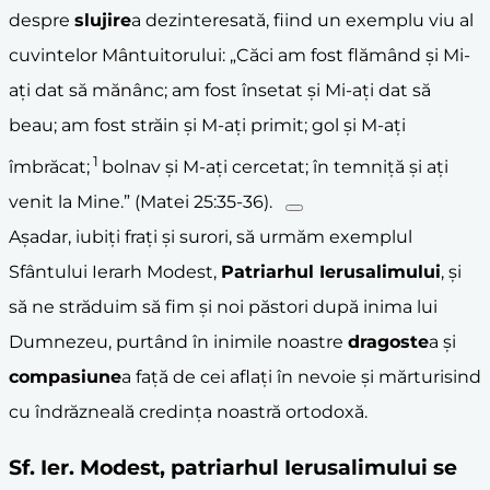
despre
slujire
a dezinteresată, fiind un exemplu viu al
cuvintelor Mântuitorului: „Căci
am fost flămând și Mi-
ați dat să mănânc; am fost însetat și Mi-ați dat să
beau; am fost străin și M-ați primit; gol și M-ați
1
îmbrăcat;
bolnav și M-ați cercetat; în temniță și ați
venit la Mine.” (Matei 25:35-36).
Așadar, iubiți frați și surori, să urmăm exemplul
Sfântului Ierarh Modest,
Patriarhul
Ierusalim
ului
, și
să ne străduim să fim și noi păstori după inima lui
Dumnezeu, purtând în inimile noastre
dragoste
a și
compasiune
a față de cei aflați în nevoie și mărturisind
cu îndrăzneală credința noastră ortodoxă.
Sf. Ier. Modest, patriarhul Ierusalimului se