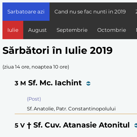
Sarbatoare azi
Cand nu se fac nunti in
2019
Iulie
August
Septembrie
Octombrie
Sărbători în Iulie 2019
(
ziua 14 ore, noaptea 10 ore
)
Sf. Mc. Iachint
3
M
(Post)
Sf. Anatolie, Patr. Constantinopolului
† Sf. Cuv. Atanasie Atonitul
5
V