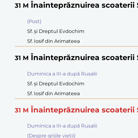
Înainteprăznuirea scoaterii 
31
M
(Post)
Sf. şi Dreptul Evdochim
Sf. Iosif din Arimateea
Înainteprăznuirea scoaterii 
31
M
Duminica a III-a după Rusalii
Sf. şi Dreptul Evdochim
Sf. Iosif din Arimateea
Înainteprăznuirea scoaterii 
31
M
Duminica a III-a după Rusalii
(Despre grijile vieții)