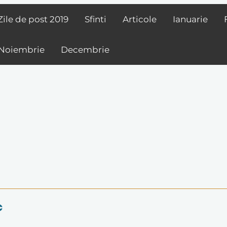
Zile de post
2019
Sfinti
Articole
Ianuarie
Noiembrie
Decembrie