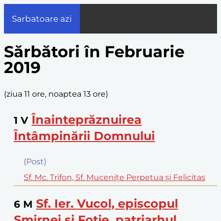
Sarbatoare azi
Sărbători în Februarie
2019
(
ziua 11 ore, noaptea 13 ore
)
Înainteprăznuirea
1
V
Întâmpinării Domnului
(Post)
Sf. Mc. Trifon, Sf. Muceniţe Perpetua şi Felicitas
Sf. Ier. Vucol, episcopul
6
M
Smirnei si Fotie, patriarhul