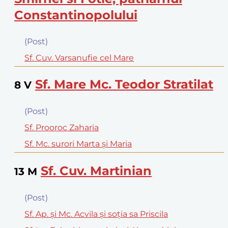
Constantinopolului
(Post)
Sf. Cuv. Varsanufie cel Mare
Sf. Mare Mc. Teodor Stratilat
8
V
(Post)
Sf. Prooroc Zaharia
Sf. Mc. surori Marta şi Maria
Sf. Cuv. Martinian
13
M
(Post)
Sf. Ap. şi Mc. Acvila şi soţia sa Priscila