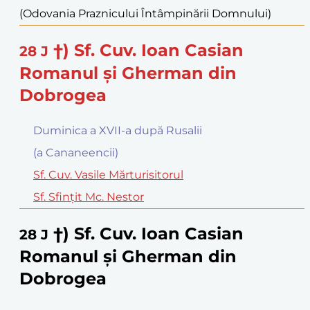
(Odovania Praznicului Întâmpinării Domnului)
†) Sf. Cuv. Ioan Casian
28
J
Romanul şi Gherman din
Dobrogea
Duminica a XVII-a după Rusalii
(a Cananeencii)
Sf. Cuv. Vasile Mărturisitorul
Sf. Sfinţit Mc. Nestor
†) Sf. Cuv. Ioan Casian
28
J
Romanul şi Gherman din
Dobrogea