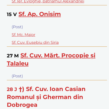
Sf. Ier. Evloghie, patriarhul Alexandriei
Sf. Ap. Onisim
15
V
(Post)
Sf. Mc. Maior
Sf. Cuv. Eusebiu din Siria
Sf. Cuv. Mărt. Procopie şi
27
M
Talaleu
(Post)
†) Sf. Cuv. Ioan Casian
28
J
Romanul şi Gherman din
Dobrogea