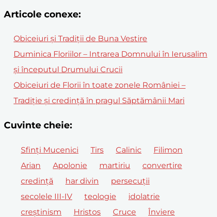
Articole conexe:
Obiceiuri și Tradiții de Buna Vestire
Duminica Floriilor – Intrarea Domnului în Ierusalim
și începutul Drumului Crucii
Obiceiuri de Florii în toate zonele României –
Tradiție și credință în pragul Săptămânii Mari
Cuvinte cheie:
Sfinți Mucenici
Tirs
Calinic
Filimon
Arian
Apolonie
martiriu
convertire
credință
har divin
persecuții
secolele III-IV
teologie
idolatrie
creștinism
Hristos
Cruce
Înviere