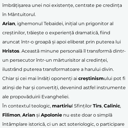
îmbrățișarea unei noi existențe, centrate pe credința
în Mântuitorul.
Arian
, ighemonul Tebaidei, inițial un prigonitor al
creștinilor, trăiește o experiență dramatică, fiind
aruncat într-o groapă și apoi eliberat prin puterea lui
Hristos
. Această minune personală îl transformă dintr-
un persecutor într-un mărturisitor al credinței,
ilustrând puterea transformatoare a harului divin.
Chiar și cei mai înrăiți oponenți ai
creștinism
ului pot fi
atinși de har și convertiți, devenind astfel instrumente
ale propovăduirii Evangheliei.
În contextul teologic,
martiriu
l Sfinților
Tirs
,
Calinic
,
Filimon
,
Arian
și
Apolonie
nu este doar o simplă
întâmplare istorică, ci un act soteriologic, o participare