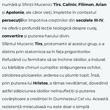
numără și Sfinții Mucenici
Tirs
,
Calinic
,
Filimon
,
Arian
și
Apolonie
, ale căror vieți, împletite în contextul
persecuții
lor împotriva creștinilor din
secolele III-IV
,
ne oferă o profundă lecție teologică despre curaj,
convertire
și puterea harului divin.
Sfântul Mucenic
Tirs
, protomartir al acestui grup, s-a
distins prin statornicia sa în fața prigonitorilor.
Refuzând cu fermitate să se închine idolilor, a îndurat
cu bărbăție chinuri cumplite: străpungerea ochilor,
zdrobirea picioarelor, arderea cu plumb topit. Însă,
prin puterea lui
Hristos
, a rămas nevătămat, dovedind
astfel slăbiciunea idolilor neînsuflețiți și puterea
covârșitoare a credinței în Dumnezeul Cel viu. Această
rezistență miraculoasă nu este doar o simplă