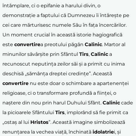
întâmplare, ci o epifanie a harului divin, o
demonstrație a faptului că Dumnezeu îi întărește pe
cei care mărturisesc numele Său în fața încercărilor.
Un moment crucial în această istorie hagiografică
este
convertire
a preotului păgân
Calinic
. Martor al
minunilor săvârșite prin Sfântul
Tirs
,
Calinic
a
recunoscut neputința zeilor săi și a primit cu inima
deschisă „sămânța dreptei credințe”. Această
convertire
nu este doar o schimbare a apartenenței
religioase, ci o transformare profundă a ființei, o
naștere din nou prin harul Duhului Sfânt.
Calinic
cade
la picioarele Sfântului
Tirs
, implorând să fie primit ca
„ostaș al lui
Hristos
”. Această imagine simbolizează
renunțarea la vechea viață, închinată
idolatrie
i, și