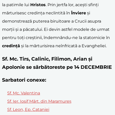
la patimile lui
Hristos
. Prin jertfa lor, acești sfinți
mărturisesc credința neclintită în
Înviere
și
demonstrează puterea biruitoare a Crucii asupra
morții și a păcatului. Ei devin astfel modele de urmat
pentru toți creștinii, îndemnându-ne la statornicie în
credință
și la mărturisirea neînfricată a Evangheliei.
Sf. Mc. Tirs, Calinic, Filimon, Arian şi
Apolonie se sărbătoreste pe 14 DECEMBRIE
Sarbatori conexe:
Sf. Mc. Valentina
Sf. Ier. Iosif Mărt. din Maramureș
Sf. Leon, Ep. Cataniei