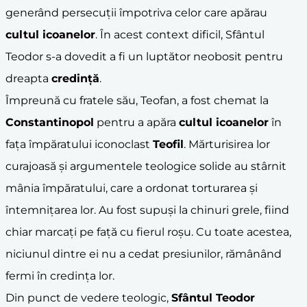
generând persecuții împotriva celor care apărau
cultul icoanelor
. În acest context dificil, Sfântul
Teodor s-a dovedit a fi un luptător neobosit pentru
dreapta
credință
.
Împreună cu fratele său, Teofan, a fost chemat la
Constantinopol
pentru a apăra
cultul icoanelor
în
fața împăratului iconoclast
Teofil
. Mărturisirea lor
curajoasă și argumentele teologice solide au stârnit
mânia împăratului, care a ordonat torturarea și
întemnițarea lor. Au fost supuși la chinuri grele, fiind
chiar marcați pe față cu fierul roșu. Cu toate acestea,
niciunul dintre ei nu a cedat presiunilor, rămânând
fermi în credința lor.
Din punct de vedere teologic,
Sfântul Teodor