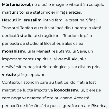
Mărturisitorul
, ne oferă o imagine vibrantă a curajului
mărturisitor și a statorniciei în fața ereziei.
Născuți în
Ierusalim
, într-o familie creștină, Sfinții
Teodor și Teofan au cultivat încă din tinerețe o viață
dedicată studiului și rugăciunii. Teodor, după o
perioadă de studiu al filosofiei, a ales calea
monahism
ului la Mănăstirea Sfântului Sava, un
important centru spiritual al vremii. Aici, și-a
desăvârșit cunoștințele teologice și s-a distins prin
virtute
și înțelepciune.
Contextul istoric în care au trăit cei doi frați a fost
marcat de lupta împotriva
iconoclasm
ului, o erezie
care nega venerarea sfintelor icoane. Această
perioadă de frământări a pus la grea încercare Biserica,