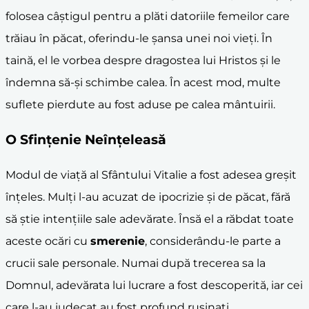
folosea câștigul pentru a plăti datoriile femeilor care
trăiau în păcat, oferindu-le șansa unei noi vieți. În
taină, el le vorbea despre dragostea lui Hristos și le
îndemna să-și schimbe calea. În acest mod, multe
suflete pierdute au fost aduse pe calea mântuirii.
O Sfințenie Neînțeleasă
Modul de viață al Sfântului Vitalie a fost adesea greșit
înțeles. Mulți l-au acuzat de ipocrizie și de păcat, fără
să știe intențiile sale adevărate. Însă el a răbdat toate
aceste ocări cu
smerenie
, considerându-le parte a
crucii sale personale. Numai după trecerea sa la
Domnul, adevărata lui lucrare a fost descoperită, iar cei
care l-au judecat au fost profund rușinați.