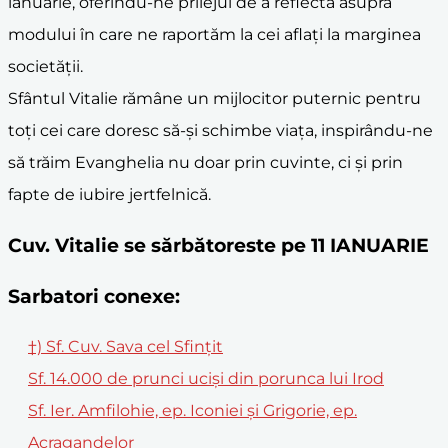
ianuarie, oferindu-ne prilejul de a reflecta asupra
modului în care ne raportăm la cei aflați la marginea
societății.
Sfântul Vitalie rămâne un mijlocitor puternic pentru
toți cei care doresc să-și schimbe viața, inspirându-ne
să trăim Evanghelia nu doar prin cuvinte, ci și prin
fapte de iubire jertfelnică.
Cuv. Vitalie se sărbătoreste pe 11 IANUARIE
Sarbatori conexe:
†) Sf. Cuv. Sava cel Sfințit
Sf. 14.000 de prunci ucişi din porunca lui Irod
Sf. Ier. Amfilohie, ep. Iconiei și Grigorie, ep.
Acragandelor