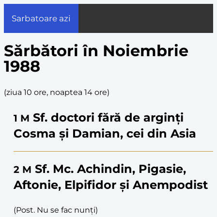
Sarbatoare azi
Sărbători în Noiembrie
1988
(
ziua 10 ore, noaptea 14 ore
)
Sf. doctori fără de arginți
1
M
Cosma și Damian, cei din Asia
Sf. Mc. Achindin, Pigasie,
2
M
Aftonie, Elpifidor și Anempodist
(Post. Nu se fac nunți)