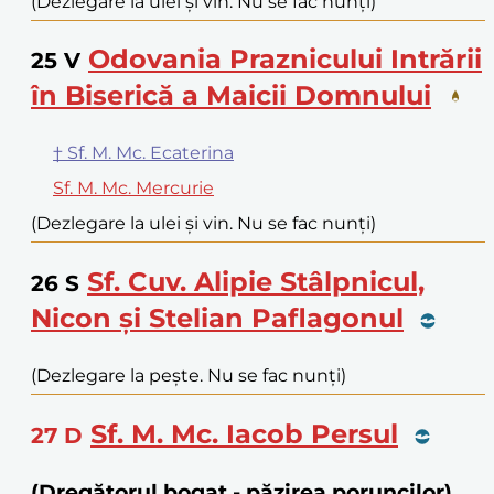
(Dezlegare la ulei și vin. Nu se fac nunți)
Odovania Praznicului Intrării
25
V
în Biserică a Maicii Domnului
† Sf. M. Mc. Ecaterina
Sf. M. Mc. Mercurie
(Dezlegare la ulei și vin. Nu se fac nunți)
Sf. Cuv. Alipie Stâlpnicul,
26
S
Nicon și Stelian Paflagonul
(Dezlegare la pește. Nu se fac nunți)
Sf. M. Mc. Iacob Persul
27
D
(Dregătorul bogat - păzirea poruncilor)