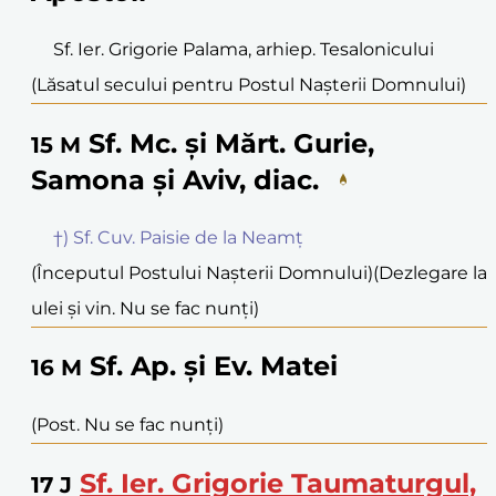
Sf. Ier. Grigorie Palama, arhiep. Tesalonicului
(Lăsatul secului pentru Postul Nașterii Domnului)
Sf. Mc. și Mărt. Gurie,
15
M
Samona și Aviv, diac.
†) Sf. Cuv. Paisie de la Neamț
(Începutul Postului Nașterii Domnului)
(Dezlegare la
ulei și vin. Nu se fac nunți)
Sf. Ap. și Ev. Matei
16
M
(Post. Nu se fac nunți)
Sf. Ier. Grigorie Taumaturgul,
17
J