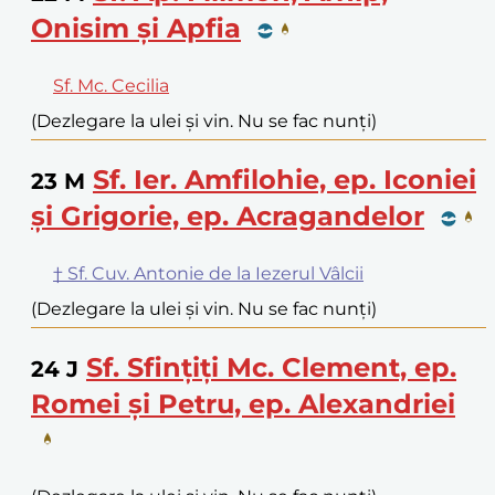
Onisim și Apfia
Sf. Mc. Cecilia
(Dezlegare la ulei și vin. Nu se fac nunți)
Sf. Ier. Amfilohie, ep. Iconiei
23
M
și Grigorie, ep. Acragandelor
† Sf. Cuv. Antonie de la Iezerul Vâlcii
(Dezlegare la ulei și vin. Nu se fac nunți)
Sf. Sfințiți Mc. Clement, ep.
24
J
Romei și Petru, ep. Alexandriei