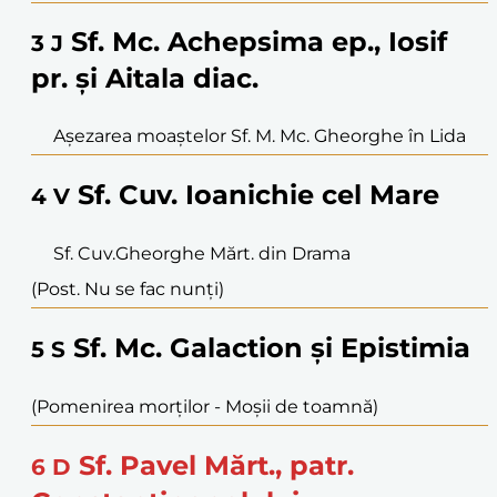
Sf. Mc. Achepsima ep., Iosif
3
J
pr. și Aitala diac.
Așezarea moaștelor Sf. M. Mc. Gheorghe în Lida
Sf. Cuv. Ioanichie cel Mare
4
V
Sf. Cuv.Gheorghe Mărt. din Drama
(Post. Nu se fac nunți)
Sf. Mc. Galaction și Epistimia
5
S
(Pomenirea morților - Moşii de toamnă)
Sf. Pavel Mărt., patr.
6
D