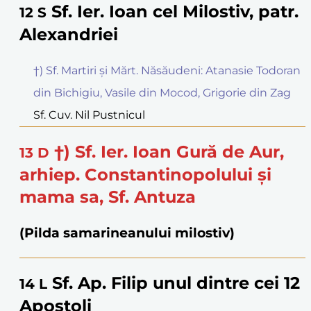
Sf. Ier. Ioan cel Milostiv, patr.
12
S
Alexandriei
†) Sf. Martiri și Mărt. Năsăudeni: Atanasie Todoran
din Bichigiu, Vasile din Mocod, Grigorie din Zag
Sf. Cuv. Nil Pustnicul
†) Sf. Ier. Ioan Gură de Aur,
13
D
arhiep. Constantinopolului și
mama sa, Sf. Antuza
(Pilda samarineanului milostiv)
Sf. Ap. Filip unul dintre cei 12
14
L
Apostoli