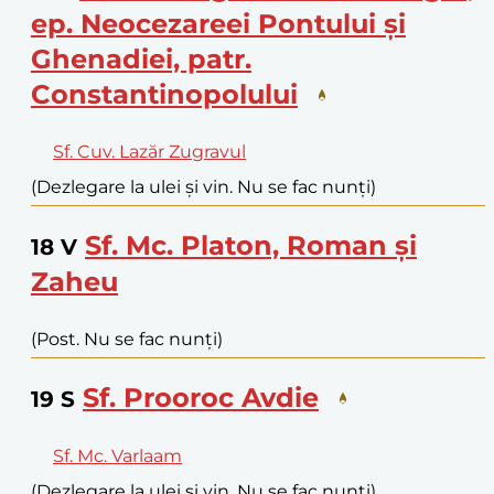
ep. Neocezareei Pontului și
Ghenadiei, patr.
Constantinopolului
Sf. Cuv. Lazăr Zugravul
(Dezlegare la ulei și vin. Nu se fac nunți)
Sf. Mc. Platon, Roman și
18
V
Zaheu
(Post. Nu se fac nunți)
Sf. Prooroc Avdie
19
S
Sf. Mc. Varlaam
(Dezlegare la ulei și vin. Nu se fac nunți)