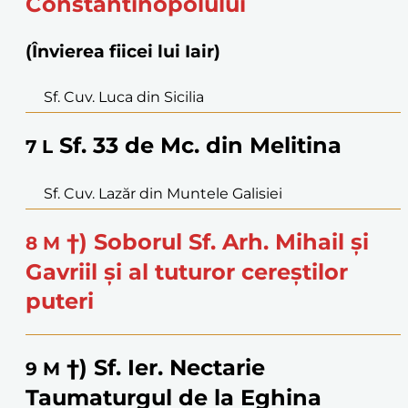
Constantinopolului
(Învierea fiicei lui Iair)
Sf. Cuv. Luca din Sicilia
Sf. 33 de Mc. din Melitina
7
L
Sf. Cuv. Lazăr din Muntele Galisiei
†) Soborul Sf. Arh. Mihail și
8
M
Gavriil și al tuturor cereștilor
puteri
†) Sf. Ier. Nectarie
9
M
Taumaturgul de la Eghina