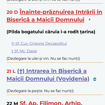
Înainte-prăznuirea Intrării în
20
D
Biserică a Maicii Domnului
(Pilda bogatului căruia i-a rodit țarina)
†) Sf. Cuv. Grigorie Decapolitul
† Sf. Mc. Dasie
(Dezlegare la ulei și vin. Nu se fac nunți)
(†) Intrarea în Biserică a
21
L
Maicii Domnului (Vovidenia)
(Dezlegare la pește. Nu se fac nunți)
Sf. Ap. Filimon, Arhip,
22
M