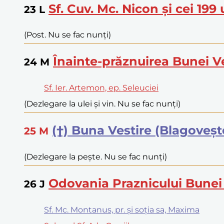
Sf. Cuv. Mc. Nicon și cei 199 
23
L
(Post. Nu se fac nunți)
Înainte-prăznuirea Bunei Ve
24
M
Sf. Ier. Artemon, ep. Seleuciei
(Dezlegare la ulei și vin. Nu se fac nunți)
(†) Buna Vestire (Blagoveșt
25
M
(Dezlegare la pește. Nu se fac nunți)
Odovania Praznicului Bunei 
26
J
Sf. Mc. Montanus, pr. și soția sa, Maxima