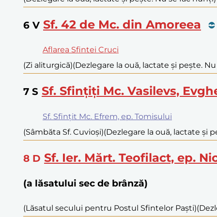
Sf. 42 de Mc. din Amoreea
6
V
Aflarea Sfintei Cruci
(Zi aliturgică)
(Dezlegare la ouă, lactate și pește. Nu
Sf. Sfințiți Mc. Vasilevs, Evg
7
S
Sf. Sfințit Mc. Efrem, ep. Tomisului
(Sâmbăta Sf. Cuvioși)
(Dezlegare la ouă, lactate și p
Sf. Ier. Mărt. Teofilact, ep. N
8
D
(a lăsatului sec de brânză)
(Lăsatul secului pentru Postul Sfintelor Paști)
(Dezl