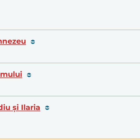
umnezeu
limului
iu și Ilaria