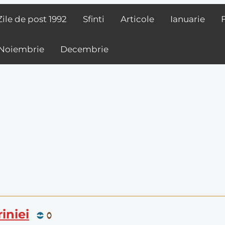
Zile de post
1992
Sfinti
Articole
Ianuarie
Noiembrie
Decembrie
riniei