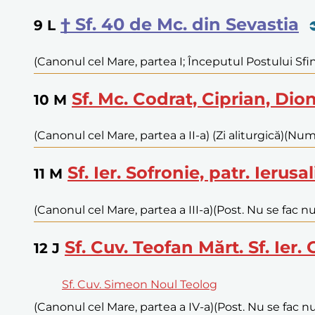
† Sf. 40 de Mc. din Sevastia
9
L
(Canonul cel Mare, partea I; Începutul Postului Sfin
Sf. Mc. Codrat, Ciprian, Dion
10
M
(Canonul cel Mare, partea a II-a) (Zi aliturgică)
(Numa
Sf. Ier. Sofronie, patr. Ierusa
11
M
(Canonul cel Mare, partea a III-a)
(Post. Nu se fac nu
Sf. Cuv. Teofan Mărt. Sf. Ier.
12
J
Sf. Cuv. Simeon Noul Teolog
(Canonul cel Mare, partea a IV-a)
(Post. Nu se fac nu