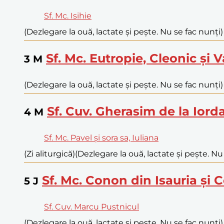
Sf. Mc. Isihie
(Dezlegare la ouă, lactate și pește. Nu se fac nunți)
Sf. Mc. Eutropie, Cleonic și V
3
M
(Dezlegare la ouă, lactate și pește. Nu se fac nunți)
Sf. Cuv. Gherasim de la Iord
4
M
Sf. Mc. Pavel și sora sa, Iuliana
(Zi aliturgică)
(Dezlegare la ouă, lactate și pește. Nu
Sf. Mc. Conon din Isauria și
5
J
Sf. Cuv. Marcu Pustnicul
(Dezlegare la ouă, lactate și pește. Nu se fac nunți)