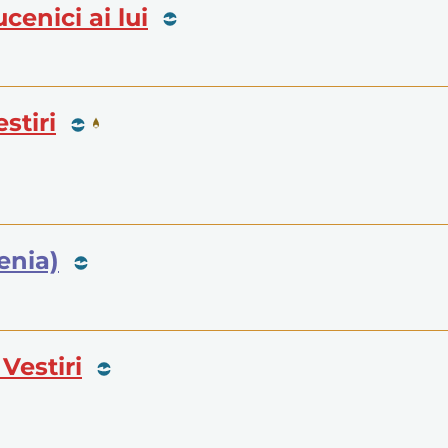
ucenici ai lui
stiri
enia)
Vestiri