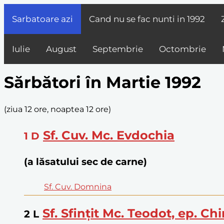
Sarbatoare azi
Cand nu se fac nunti in
1992
Iulie
August
Septembrie
Octombrie
Sărbători în Martie 1992
(
ziua 12 ore, noaptea 12 ore
)
Sf. Cuv. Mc. Evdochia
1
D
(a lăsatului sec de carne)
Sf. Cuv. Domnina
Sf. Sfințit Mc. Teodot, ep. Chi
2
L