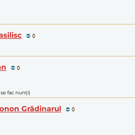
asilisc
an
 se fac nunți)
 Conon Grădinarul