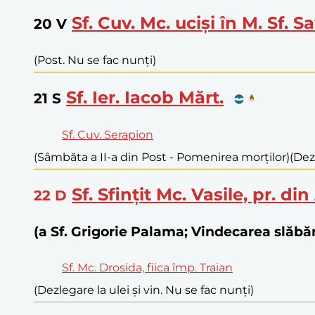
Sf. Cuv. Mc. uciși în M. Sf. Sa
20
V
(Post. Nu se fac nunți)
Sf. Ier. Iacob Mărt.
21
S
Sf. Cuv. Serapion
(Sâmbăta a II-a din Post - Pomenirea morților)
(Dez
Sf. Sfințit Mc. Vasile, pr. di
22
D
(a Sf. Grigorie Palama; Vindecarea slă
Sf. Mc. Drosida, fiica împ. Traian
(Dezlegare la ulei și vin. Nu se fac nunți)