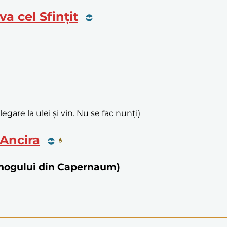
va cel Sfințit
legare la ulei și vin. Nu se fac nunți)
n Ancira
bănogului din Capernaum)