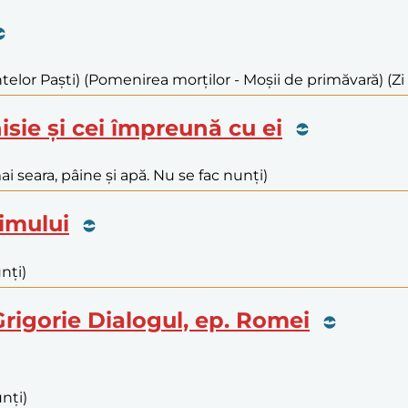
telor Paști) (Pomenirea morților - Moșii de primăvară) (Zi 
isie și cei împreună cu ei
i seara, pâine și apă. Nu se fac nunți)
limului
nți)
 Grigorie Dialogul, ep. Romei
nți)