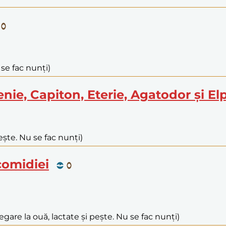
 se fac nunți)
henie, Capiton, Eterie, Agatodor și El
ește. Nu se fac nunți)
icomidiei
egare la ouă, lactate și pește. Nu se fac nunți)