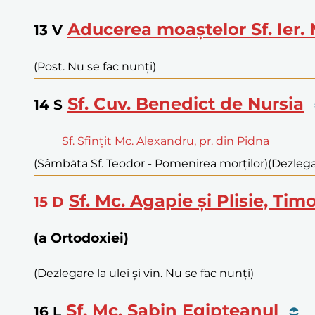
Aducerea moaștelor Sf. Ier. 
13
V
(Post. Nu se fac nunți)
Sf. Cuv. Benedict de Nursia
14
S
Sf. Sfințit Mc. Alexandru, pr. din Pidna
(Sâmbăta Sf. Teodor - Pomenirea morților)
(Dezlegar
Sf. Mc. Agapie și Plisie, Tim
15
D
(a Ortodoxiei)
(Dezlegare la ulei și vin. Nu se fac nunți)
Sf. Mc. Sabin Egipteanul
16
L