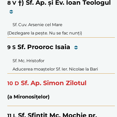
†) Sf. Ap. și Ev. Ioan Teologul
8
V
Sf. Cuv. Arsenie cel Mare
(Dezlegare la pește. Nu se fac nunți)
Sf. Prooroc Isaia
9
S
Sf. Mc. Hristofor
Aducerea moaștelor Sf. Ier. Nicolae la Bari
Sf. Ap. Simon Zilotul
10
D
(a Mironosițelor)
Sf. Sfințit Mc. Mochie pr.
11
L