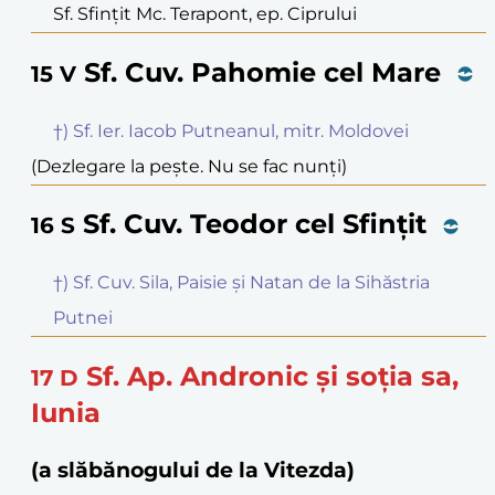
Sf. Sfințit Mc. Terapont, ep. Ciprului
Sf. Cuv. Pahomie cel Mare
15
V
†) Sf. Ier. Iacob Putneanul, mitr. Moldovei
(Dezlegare la pește. Nu se fac nunți)
Sf. Cuv. Teodor cel Sfințit
16
S
†) Sf. Cuv. Sila, Paisie și Natan de la Sihăstria
Putnei
Sf. Ap. Andronic și soția sa,
17
D
Iunia
(a slăbănogului de la Vitezda)