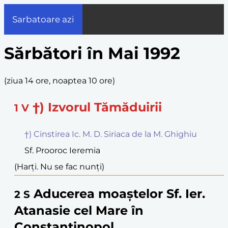
Sarbatoare azi
Sărbători în Mai 1992
(
ziua 14 ore, noaptea 10 ore
)
†) Izvorul Tămăduirii
1
V
†) Cinstirea Ic. M. D. Siriaca de la M. Ghighiu
Sf. Prooroc Ieremia
(Harți. Nu se fac nunți)
Aducerea moaștelor Sf. Ier.
2
S
Atanasie cel Mare în
Constantinopol