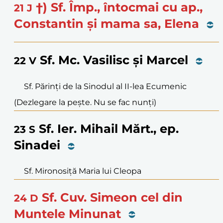
†) Sf. Împ., întocmai cu ap.,
21
J
Constantin și mama sa, Elena
Sf. Mc. Vasilisc și Marcel
22
V
Sf. Părinți de la Sinodul al II-lea Ecumenic
(Dezlegare la pește. Nu se fac nunți)
Sf. Ier. Mihail Mărt., ep.
23
S
Sinadei
Sf. Mironosiță Maria lui Cleopa
Sf. Cuv. Simeon cel din
24
D
Muntele Minunat