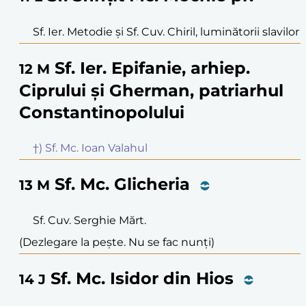
Sf. Ier. Metodie și Sf. Cuv. Chiril, luminătorii slavilor
Sf. Ier. Epifanie, arhiep.
12
M
Ciprului și Gherman, patriarhul
Constantinopolului
†) Sf. Mc. Ioan Valahul
Sf. Mc. Glicheria
13
M
Sf. Cuv. Serghie Mărt.
(Dezlegare la pește. Nu se fac nunți)
Sf. Mc. Isidor din Hios
14
J