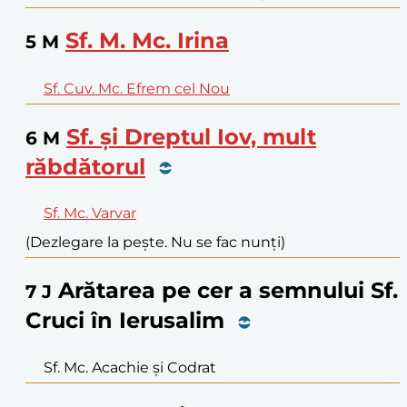
Sf. M. Mc. Irina
5
M
Sf. Cuv. Mc. Efrem cel Nou
Sf. și Dreptul Iov, mult
6
M
răbdătorul
Sf. Mc. Varvar
(Dezlegare la pește. Nu se fac nunți)
Arătarea pe cer a semnului Sf.
7
J
Cruci în Ierusalim
Sf. Mc. Acachie și Codrat