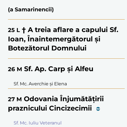
(a Samarinencii)
† A treia aflare a capului Sf.
25
L
Ioan, Înaintemergătorul și
Botezătorul Domnului
Sf. Ap. Carp și Alfeu
26
M
Sf. Mc. Averchie și Elena
Odovania Înjumătățirii
27
M
praznicului Cincizecimii
Sf. Mc. Iuliu Veteranul