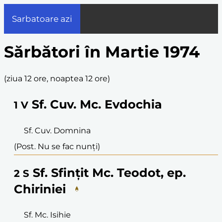
Sarbatoare azi
Sărbători în Martie 1974
(
ziua 12 ore, noaptea 12 ore
)
Sf. Cuv. Mc. Evdochia
1
V
Sf. Cuv. Domnina
(Post. Nu se fac nunți)
Sf. Sfințit Mc. Teodot, ep.
2
S
Chiriniei
Sf. Mc. Isihie