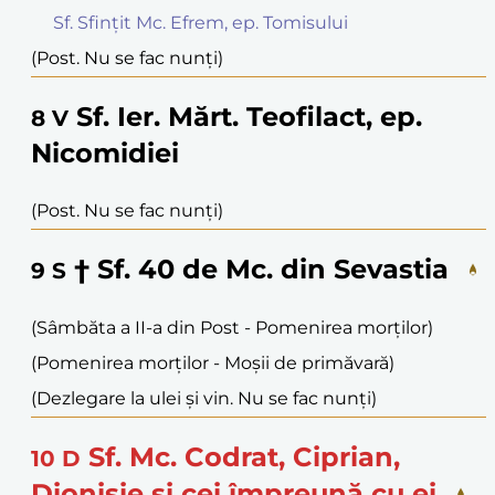
Sf. Sfințit Mc. Efrem, ep. Tomisului
(Post. Nu se fac nunți)
Sf. Ier. Mărt. Teofilact, ep.
8
V
Nicomidiei
(Post. Nu se fac nunți)
† Sf. 40 de Mc. din Sevastia
9
S
(Sâmbăta a II-a din Post - Pomenirea morților)
(Pomenirea morților - Moșii de primăvară)
(Dezlegare la ulei și vin. Nu se fac nunți)
Sf. Mc. Codrat, Ciprian,
10
D
Dionisie și cei împreună cu ei