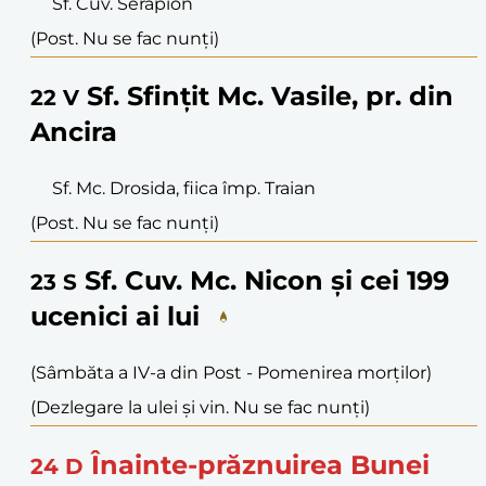
Sf. Cuv. Serapion
(Post. Nu se fac nunți)
Sf. Sfințit Mc. Vasile, pr. din
22
V
Ancira
Sf. Mc. Drosida, fiica împ. Traian
(Post. Nu se fac nunți)
Sf. Cuv. Mc. Nicon și cei 199
23
S
ucenici ai lui
(Sâmbăta a IV-a din Post - Pomenirea morților)
(Dezlegare la ulei și vin. Nu se fac nunți)
Înainte-prăznuirea Bunei
24
D