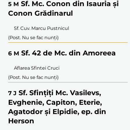
Sf. Mc. Conon din Isauria și
5
M
Conon Grădinarul
Sf. Cuv. Marcu Pustnicul
(Post. Nu se fac nunți)
Sf. 42 de Mc. din Amoreea
6
M
Aflarea Sfintei Cruci
(Post. Nu se fac nunți)
Sf. Sfințiți Mc. Vasilevs,
7
J
Evghenie, Capiton, Eterie,
Agatodor și Elpidie, ep. din
Herson