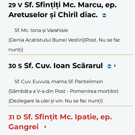
Sf. Sfințiți Mc. Marcu, ep.
29
V
Aretuselor și Chiril diac.
Sf. Mc. Iona și Varahisie
(Denia Acatistului Bunei Vestiri)
(Post. Nu se fac
nunți)
Sf. Cuv. Ioan Scărarul
30
S
Sf. Cuv. Euvula, mama Sf. Pantelimon
(Sâmbăta a V-a din Post - Pomenirea morților)
(Dezlegare la ulei și vin. Nu se fac nunți)
Sf. Sfințit Mc. Ipatie, ep.
31
D
Gangrei