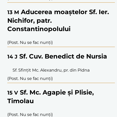
Aducerea moaștelor Sf. Ier.
13
M
Nichifor, patr.
Constantinopolului
(Post. Nu se fac nunți)
Sf. Cuv. Benedict de Nursia
14
J
Sf. Sfințit Mc. Alexandru, pr. din Pidna
(Post. Nu se fac nunți)
Sf. Mc. Agapie și Plisie,
15
V
Timolau
(Post. Nu se fac nunți)